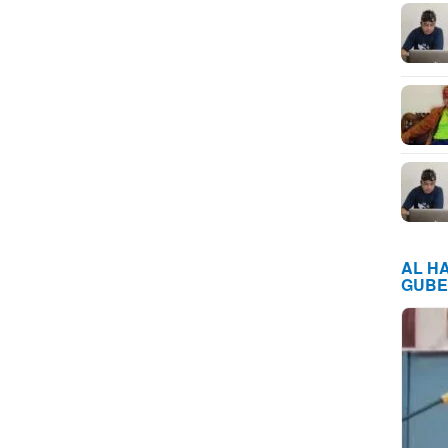
AL H
GUBE