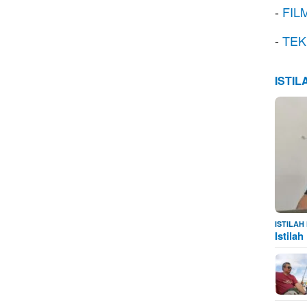
-
FIL
-
TEK
ISTI
ISTILA
Istila