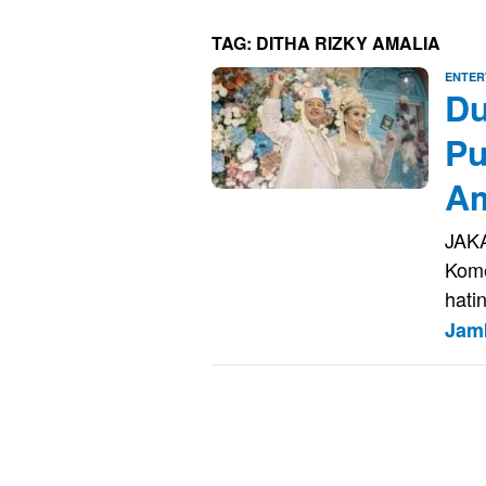
TAG:
DITHA RIZKY AMALIA
ENTER
Du
Pu
Am
JAKA
Kome
hati
Jam