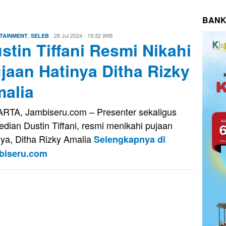
BANK
,
Aris
28 Jul 2024 - 19:32 WIB
TAINMENT
SELEB
stin Tiffani Resmi Nikahi
jaan Hatinya Ditha Rizky
alia
RTA, Jambiseru.com – Presenter sekaligus
dian Dustin Tiffani, resmi menikahi pujaan
nya, Ditha Rizky Amalia
Selengkapnya di
biseru.com