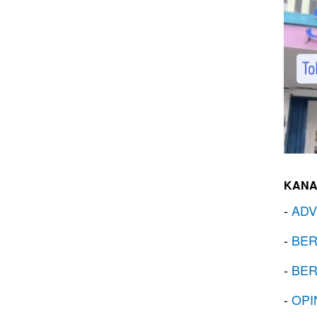
KANA
-
ADV
-
BER
-
BER
-
OPI