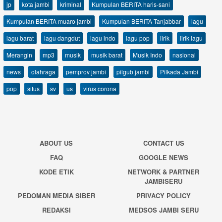
jp
kota jambi
kriminal
Kumpulan BERITA haris-sani
Kumpulan BERITA muaro jambi
Kumpulan BERITA Tanjabbar
lagu
lagu barat
lagu dangdut
lagu indo
lagu pop
lirik
lirik lagu
Merangin
mp3
musik
musik barat
Musik Indo
nasional
news
olahraga
pemprov jambi
pilgub jambi
Pilkada Jambi
pop
situs
sv
us
virus corona
ABOUT US
CONTACT US
FAQ
GOOGLE NEWS
KODE ETIK
NETWORK & PARTNER
JAMBISERU
PEDOMAN MEDIA SIBER
PRIVACY POLICY
REDAKSI
MEDSOS JAMBI SERU