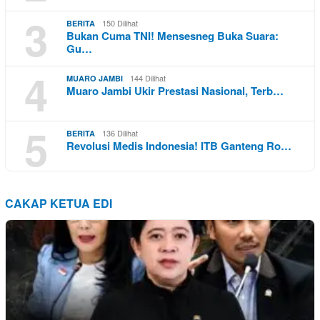
3
150 Dilihat
BERITA
Bukan Cuma TNI! Mensesneg Buka Suara:
Gu…
4
144 Dilihat
MUARO JAMBI
Muaro Jambi Ukir Prestasi Nasional, Terb…
5
136 Dilihat
BERITA
Revolusi Medis Indonesia! ITB Ganteng Ro…
CAKAP KETUA EDI