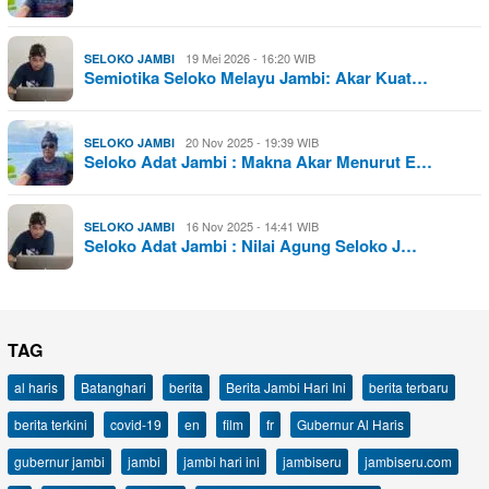
19 Mei 2026 - 16:20 WIB
SELOKO JAMBI
Semiotika Seloko Melayu Jambi: Akar Kuat…
20 Nov 2025 - 19:39 WIB
SELOKO JAMBI
Seloko Adat Jambi : Makna Akar Menurut E…
16 Nov 2025 - 14:41 WIB
SELOKO JAMBI
Seloko Adat Jambi : Nilai Agung Seloko J…
TAG
al haris
Batanghari
berita
Berita Jambi Hari Ini
berita terbaru
berita terkini
covid-19
en
film
fr
Gubernur Al Haris
gubernur jambi
jambi
jambi hari ini
jambiseru
jambiseru.com