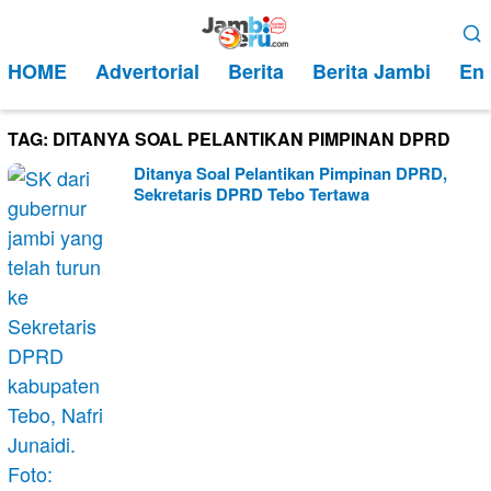
Loncat
Menu
ke
Mobile
HOME
Advertorial
Berita
Berita Jambi
Ent
konten
TAG:
DITANYA SOAL PELANTIKAN PIMPINAN DPRD
Ditanya Soal Pelantikan Pimpinan DPRD,
Sekretaris DPRD Tebo Tertawa