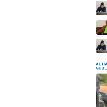
AL H
GUBE