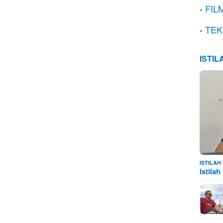
-
FIL
-
TEK
ISTI
ISTILA
Istila