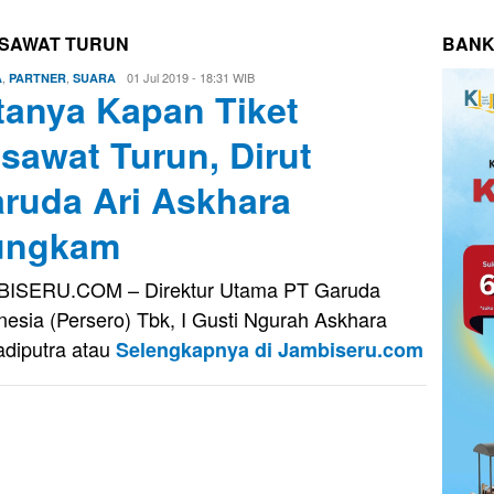
ESAWAT TURUN
BANK
,
,
Eri
01 Jul 2019 - 18:31 WIB
A
PARTNER
SUARA
tanya Kapan Tiket
Saputra
sawat Turun, Dirut
ruda Ari Askhara
ungkam
BISERU.COM – Direktur Utama PT Garuda
nesia (Persero) Tbk, I Gusti Ngurah Askhara
diputra atau
Selengkapnya di Jambiseru.com