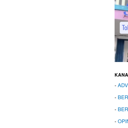
KANA
-
ADV
-
BER
-
BER
-
OPI