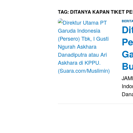
TAG:
DITANYA KAPAN TIKET P
BERIT
Di
Pe
Ga
B
JAM
Indo
Dana