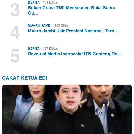
3
151 Dilihat
BERITA
Bukan Cuma TNI! Mensesneg Buka Suara:
Gu…
4
145 Dilihat
MUARO JAMBI
Muaro Jambi Ukir Prestasi Nasional, Terb…
5
137 Dilihat
BERITA
Revolusi Medis Indonesia! ITB Ganteng Ro…
CAKAP KETUA EDI