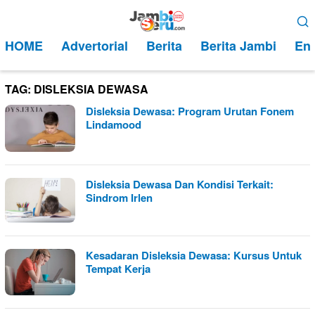
Loncat
Menu
ke
Mobile
HOME
Advertorial
Berita
Berita Jambi
Ent
konten
TAG:
DISLEKSIA DEWASA
Disleksia Dewasa: Program Urutan Fonem
Lindamood
Disleksia Dewasa Dan Kondisi Terkait:
Sindrom Irlen
Kesadaran Disleksia Dewasa: Kursus Untuk
Tempat Kerja