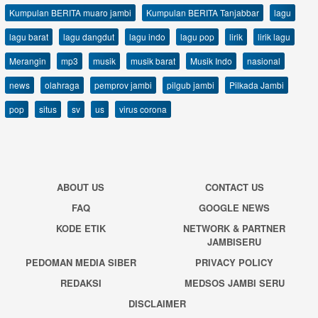
Kumpulan BERITA muaro jambi
Kumpulan BERITA Tanjabbar
lagu
lagu barat
lagu dangdut
lagu indo
lagu pop
lirik
lirik lagu
Merangin
mp3
musik
musik barat
Musik Indo
nasional
news
olahraga
pemprov jambi
pilgub jambi
Pilkada Jambi
pop
situs
sv
us
virus corona
ABOUT US
CONTACT US
FAQ
GOOGLE NEWS
KODE ETIK
NETWORK & PARTNER
JAMBISERU
PEDOMAN MEDIA SIBER
PRIVACY POLICY
REDAKSI
MEDSOS JAMBI SERU
DISCLAIMER