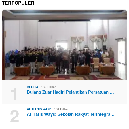
TERPOPULER
1
182 Dilihat
BERITA
Bujang Zuar Hadiri Pelantikan Persatuan …
2
161 Dilihat
AL HARIS WAYS
Al Haris Ways: Sekolah Rakyat Terintegra…