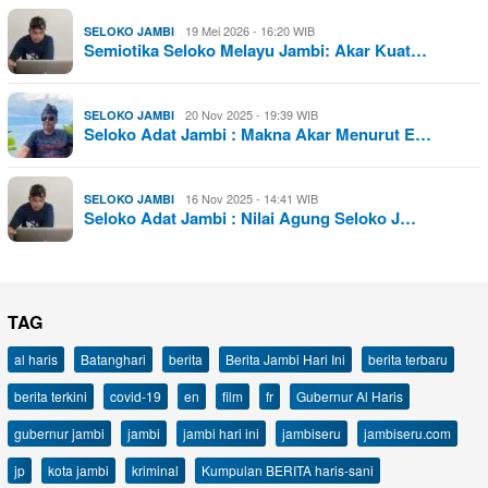
19 Mei 2026 - 16:20 WIB
SELOKO JAMBI
Semiotika Seloko Melayu Jambi: Akar Kuat…
20 Nov 2025 - 19:39 WIB
SELOKO JAMBI
Seloko Adat Jambi : Makna Akar Menurut E…
16 Nov 2025 - 14:41 WIB
SELOKO JAMBI
Seloko Adat Jambi : Nilai Agung Seloko J…
TAG
al haris
Batanghari
berita
Berita Jambi Hari Ini
berita terbaru
berita terkini
covid-19
en
film
fr
Gubernur Al Haris
gubernur jambi
jambi
jambi hari ini
jambiseru
jambiseru.com
jp
kota jambi
kriminal
Kumpulan BERITA haris-sani