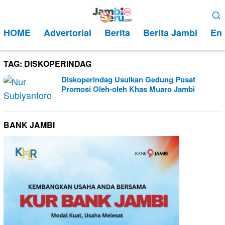
Loncat
Menu
ke
Mobile
HOME
Advertorial
Berita
Berita Jambi
Ent
konten
TAG:
DISKOPERINDAG
Diskoperindag Usulkan Gedung Pusat
Promosi Oleh-oleh Khas Muaro Jambi
BANK JAMBI