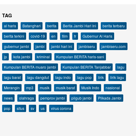
TAG
al haris
Batanghari
berita
Berita Jambi Hari Ini
berita terbaru
berita terkini
covid-19
en
film
fr
Gubernur Al Haris
gubernur jambi
jambi
jambi hari ini
jambiseru
jambiseru.com
jp
kota jambi
kriminal
Kumpulan BERITA haris-sani
Kumpulan BERITA muaro jambi
Kumpulan BERITA Tanjabbar
lagu
lagu barat
lagu dangdut
lagu indo
lagu pop
lirik
lirik lagu
Merangin
mp3
musik
musik barat
Musik Indo
nasional
news
olahraga
pemprov jambi
pilgub jambi
Pilkada Jambi
pop
situs
sv
us
virus corona