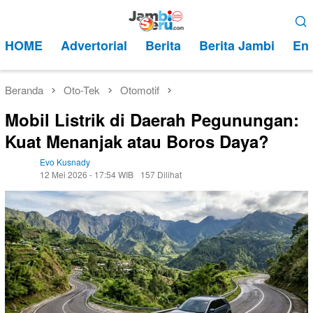
Loncat
Menu
ke
Mobile
HOME
Advertorial
Berita
Berita Jambi
Ent
konten
Beranda
Oto-Tek
Otomotif
Mobil Listrik di Daerah Pegunungan:
Kuat Menanjak atau Boros Daya?
Evo Kusnady
12 Mei 2026 - 17:54 WIB
157 Dilihat