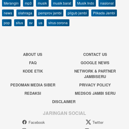
Merangin
mp3
musik
musik barat
Musik Indo
nasional
news
olahraga
pemprov jambi
pilgub jambi
Pilkada Jambi
pop
situs
sv
us
virus corona
ABOUT US
CONTACT US
FAQ
GOOGLE NEWS
KODE ETIK
NETWORK & PARTNER
JAMBISERU
PEDOMAN MEDIA SIBER
PRIVACY POLICY
REDAKSI
MEDSOS JAMBI SERU
DISCLAIMER
JARINGAN SOCIAL
Facebook
Twitter