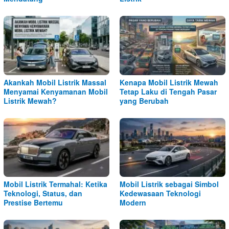
Akankah Mobil Listrik Massal
Kenapa Mobil Listrik Mewah
Menyamai Kenyamanan Mobil
Tetap Laku di Tengah Pasar
Listrik Mewah?
yang Berubah
Mobil Listrik Termahal: Ketika
Mobil Listrik sebagai Simbol
Teknologi, Status, dan
Kedewasaan Teknologi
Prestise Bertemu
Modern