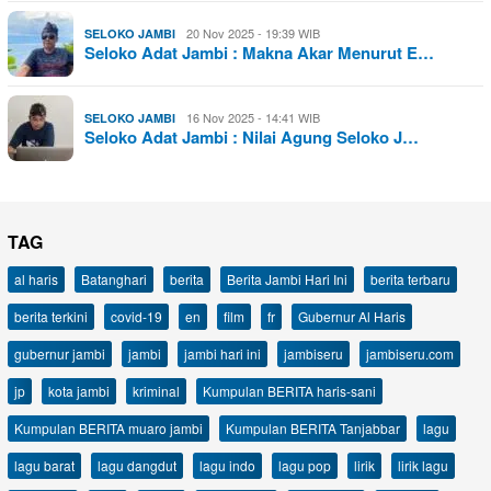
20 Nov 2025 - 19:39 WIB
SELOKO JAMBI
Seloko Adat Jambi : Makna Akar Menurut E…
16 Nov 2025 - 14:41 WIB
SELOKO JAMBI
Seloko Adat Jambi : Nilai Agung Seloko J…
TAG
al haris
Batanghari
berita
Berita Jambi Hari Ini
berita terbaru
berita terkini
covid-19
en
film
fr
Gubernur Al Haris
gubernur jambi
jambi
jambi hari ini
jambiseru
jambiseru.com
jp
kota jambi
kriminal
Kumpulan BERITA haris-sani
Kumpulan BERITA muaro jambi
Kumpulan BERITA Tanjabbar
lagu
lagu barat
lagu dangdut
lagu indo
lagu pop
lirik
lirik lagu