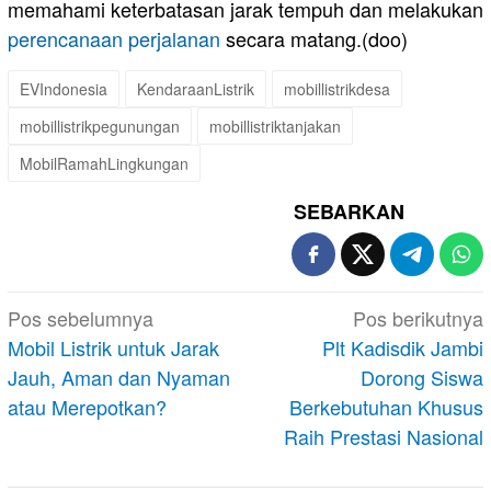
memahami keterbatasan jarak tempuh dan melakukan
perencanaan perjalanan
secara matang.(doo)
EVIndonesia
KendaraanListrik
mobillistrikdesa
mobillistrikpegunungan
mobillistriktanjakan
MobilRamahLingkungan
SEBARKAN
Navigasi
Pos sebelumnya
Pos berikutnya
pos
Mobil Listrik untuk Jarak
Plt Kadisdik Jambi
Jauh, Aman dan Nyaman
Dorong Siswa
atau Merepotkan?
Berkebutuhan Khusus
Raih Prestasi Nasional