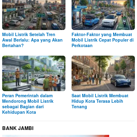
Mobil Listrik Setelah Tren
Faktor-Faktor yang Membuat
Awal Berlalu: Apa yang Akan
Mobil Listrik Cepat Populer di
Bertahan?
Perkotaan
Peran Pemerintah dalam
Saat Mobil Listrik Membuat
Mendorong Mobil Listrik
Hidup Kota Terasa Lebih
sebagai Bagian dari
Tenang
Kehidupan Kota
BANK JAMBI