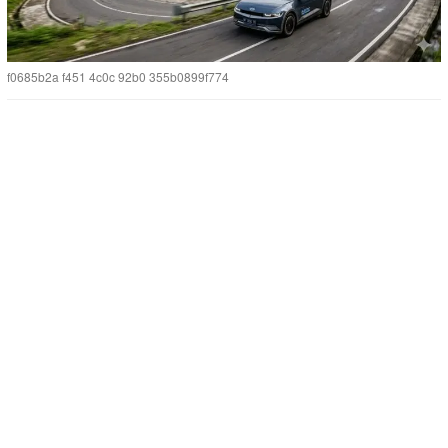
f0685b2a f451 4c0c 92b0 355b0899f774