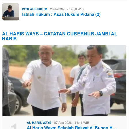
26 Jul 2025 - 14:58 WIB
ISTILAH HUKUM
Istilah Hukum : Asas Hukum Pidana (2)
AL HARIS WAYS – CATATAN GUBERNUR JAMBI AL
HARIS
1
07 Agu 2026 - 14:11 WIB
AL HARIS WAYS
Al Haris Ways: Sekolah Rakyat di Bungo H…