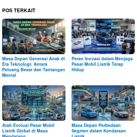
POS TERKAIT
Masa Depan Generasi Anak di
Peran Inovasi dalam Menjaga
Era Teknologi: Antara
Pasar Mobil Listrik Tetap
Peluang Besar dan Tantangan
Hidup
Mental
Arah Evolusi Pasar Mobil
Masa Depan Perbedaan
Listrik Global di Masa
Segmen dalam Kendaraan
Mendatang
Listrik