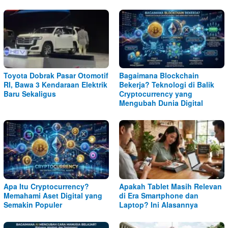
Toyota Dobrak Pasar Otomotif
Bagaimana Blockchain
RI, Bawa 3 Kendaraan Elektrik
Bekerja? Teknologi di Balik
Baru Sekaligus
Cryptocurrency yang
Mengubah Dunia Digital
Apa Itu Cryptocurrency?
Apakah Tablet Masih Relevan
Memahami Aset Digital yang
di Era Smartphone dan
Semakin Populer
Laptop? Ini Alasannya