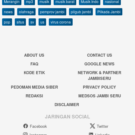
Merangin
mp3
musik
musik barat
Musik Indo
nasional
news
olahraga
pemprov jambi
pilgub jambi
Pilkada Jambi
pop
situs
sv
us
virus corona
ABOUT US
CONTACT US
FAQ
GOOGLE NEWS
KODE ETIK
NETWORK & PARTNER
JAMBISERU
PEDOMAN MEDIA SIBER
PRIVACY POLICY
REDAKSI
MEDSOS JAMBI SERU
DISCLAIMER
JARINGAN SOCIAL
Facebook
Twitter
Instagram
Linkedin