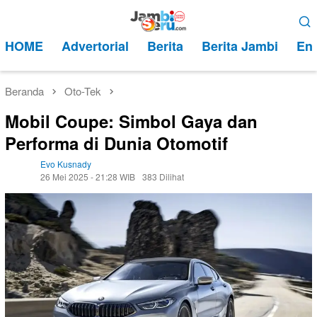
Loncat
Menu
ke
Mobile
HOME
Advertorial
Berita
Berita Jambi
Ent
konten
Beranda
Oto-Tek
Mobil Coupe: Simbol Gaya dan
Performa di Dunia Otomotif
Evo Kusnady
26 Mei 2025 - 21:28 WIB
383 Dilihat