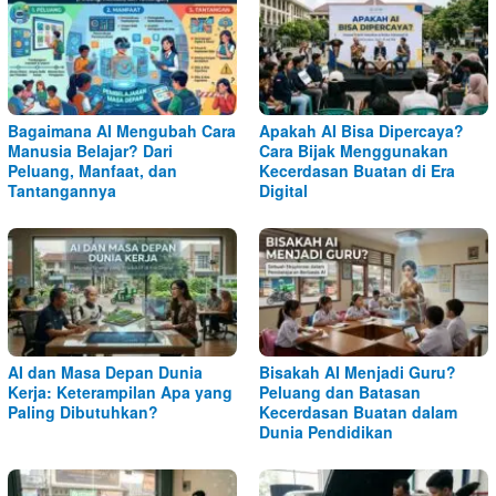
Bagaimana AI Mengubah Cara
Apakah AI Bisa Dipercaya?
Manusia Belajar? Dari
Cara Bijak Menggunakan
Peluang, Manfaat, dan
Kecerdasan Buatan di Era
Tantangannya
Digital
AI dan Masa Depan Dunia
Bisakah AI Menjadi Guru?
Kerja: Keterampilan Apa yang
Peluang dan Batasan
Paling Dibutuhkan?
Kecerdasan Buatan dalam
Dunia Pendidikan