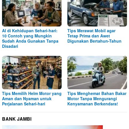
AI di Kehidupan Sehari-hari:
Tips Merawat Mobil agar
10 Contoh yang Mungkin
Tetap Prima dan Awet
Sudah Anda Gunakan Tanpa
Digunakan Bertahun-Tahun
Disadari
Tips Memilih Helm Motor yang
Tips Menghemat Bahan Bakar
Aman dan Nyaman untuk
Motor Tanpa Mengurangi
Perjalanan Sehari-hari
Kenyamanan Berkendara!
BANK JAMBI