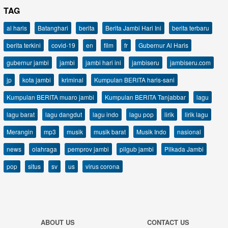
TAG
al haris
Batanghari
berita
Berita Jambi Hari Ini
berita terbaru
berita terkini
covid-19
en
film
fr
Gubernur Al Haris
gubernur jambi
jambi
jambi hari ini
jambiseru
jambiseru.com
jp
kota jambi
kriminal
Kumpulan BERITA haris-sani
Kumpulan BERITA muaro jambi
Kumpulan BERITA Tanjabbar
lagu
lagu barat
lagu dangdut
lagu indo
lagu pop
lirik
lirik lagu
Merangin
mp3
musik
musik barat
Musik Indo
nasional
news
olahraga
pemprov jambi
pilgub jambi
Pilkada Jambi
pop
situs
sv
us
virus corona
ABOUT US
CONTACT US