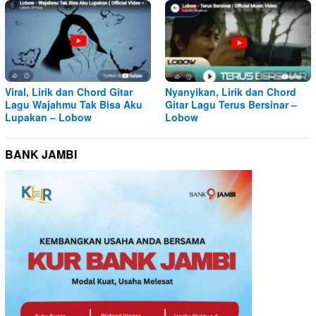
Viral, Lirik dan Chord Gitar
Nyanyikan, Lirik dan Chord
Lagu Wajahmu Tak Bisa Aku
Gitar Lagu Terus Bersinar –
Lupakan – Lobow
Lobow
BANK JAMBI