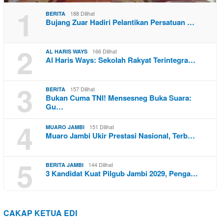
1
188 Dilihat
BERITA
Bujang Zuar Hadiri Pelantikan Persatuan …
2
166 Dilihat
AL HARIS WAYS
Al Haris Ways: Sekolah Rakyat Terintegra…
3
157 Dilihat
BERITA
Bukan Cuma TNI! Mensesneg Buka Suara:
Gu…
4
151 Dilihat
MUARO JAMBI
Muaro Jambi Ukir Prestasi Nasional, Terb…
5
144 Dilihat
BERITA JAMBI
3 Kandidat Kuat Pilgub Jambi 2029, Penga…
CAKAP KETUA EDI