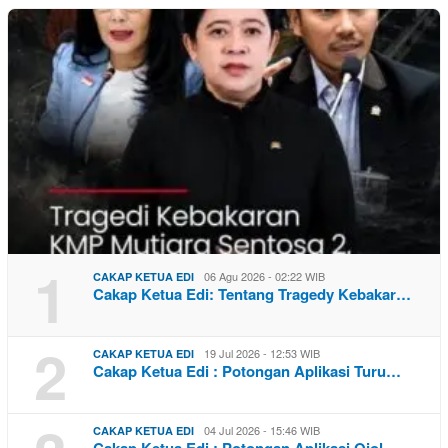
1
06 Agu 2026 - 02:22 WIB
CAKAP KETUA EDI
Cakap Ketua Edi: Tentang Tragedy Kebakar…
2
19 Jul 2026 - 12:53 WIB
CAKAP KETUA EDI
Cakap Ketua Edi : Potongan Aplikasi Turu…
04 Jul 2026 - 15:46 WIB
CAKAP KETUA EDI