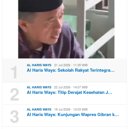
1
31 Jul 2026 - 11:35 WIB
AL HARIS WAYS
Al Haris Ways: Sekolah Rakyat Terintegra…
2
22 Jul 2026 - 14:07 WIB
AL HARIS WAYS
Al Haris Ways: Titip Derajat Kesehatan J…
3
19 Jul 2026 - 13:03 WIB
AL HARIS WAYS
Al Haris Ways: Kunjungan Wapres Gibran k…