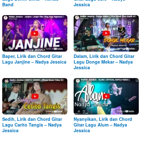
Band
Jessica
Baper, Lirik dan Chord Gitar
Dalam, Lirik dan Chord Gitar
Lagu Janjine – Nadya Jessica
Lagu Donge Mekar – Nadya
Jessica
Sedih, Lirik dan Chord Gitar
Nyanyikan, Lirik dan Chord
Lagu Carito Tangis – Nadya
Gitar Lagu Alum – Nadya
Jessica
Jessica