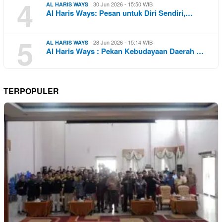
4
30 Jun 2026 - 15:50 WIB
AL HARIS WAYS
Al Haris Ways: Pesan untuk Diri Sendiri,…
5
28 Jun 2026 - 15:14 WIB
AL HARIS WAYS
Al Haris Ways : Pekan Kebudayaan Daerah …
TERPOPULER