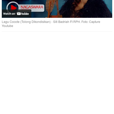
Lagu Cocote (Tolong Dikondisikan) - Siti Badriah Ft RPH. Foto: Capture
Youtube