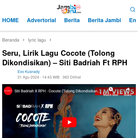
Loncat
Menu
ke
Mobile
HOME
Advertorial
Berita
Berita Jambi
Ent
konten
Beranda
lyric lagu
Seru, Lirik Lagu Cocote (Tolong
Dikondisikan) – Siti Badriah Ft RPH
Evo Kusnady
31 Agu 2024 - 14:43 WIB
383 Dilihat