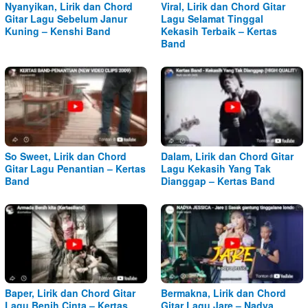
Nyanyikan, Lirik dan Chord
Viral, Lirik dan Chord Gitar
Gitar Lagu Sebelum Janur
Lagu Selamat Tinggal
Kuning – Kenshi Band
Kekasih Terbaik – Kertas
Band
So Sweet, Lirik dan Chord
Dalam, Lirik dan Chord Gitar
Gitar Lagu Penantian – Kertas
Lagu Kekasih Yang Tak
Band
Dianggap – Kertas Band
Baper, Lirik dan Chord Gitar
Bermakna, Lirik dan Chord
Lagu Benih Cinta – Kertas
Gitar Lagu Jare – Nadya