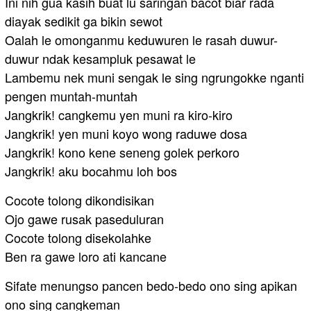
Ini nih gua kasih buat lu saringan bacot biar rada
diayak sedikit ga bikin sewot
Oalah le omonganmu keduwuren le rasah duwur-
duwur ndak kesampluk pesawat le
Lambemu nek muni sengak le sing ngrungokke nganti
pengen muntah-muntah
Jangkrik! cangkemu yen muni ra kiro-kiro
Jangkrik! yen muni koyo wong raduwe dosa
Jangkrik! kono kene seneng golek perkoro
Jangkrik! aku bocahmu loh bos
Cocote tolong dikondisikan
Ojo gawe rusak paseduluran
Cocote tolong disekolahke
Ben ra gawe loro ati kancane
Sifate menungso pancen bedo-bedo ono sing apikan
ono sing cangkeman