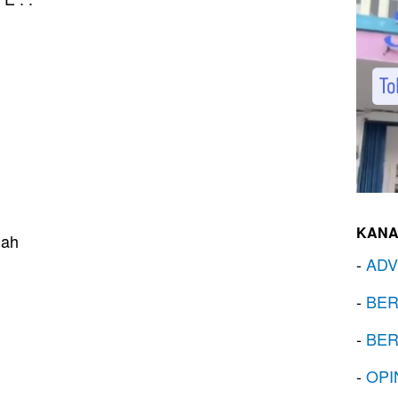
KANA
gah
-
ADV
-
BER
-
BER
-
OPI