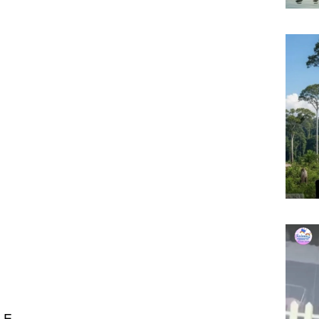
E . .