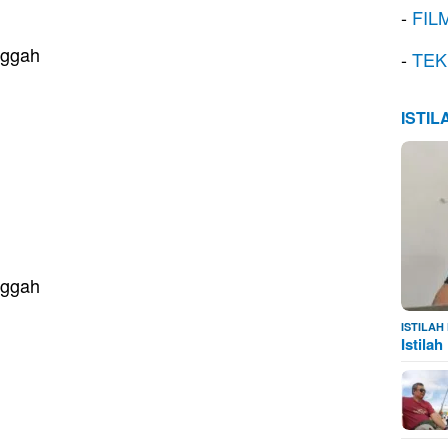
-
FIL
nggah
-
TEK
ISTI
nggah
ISTILA
Istila