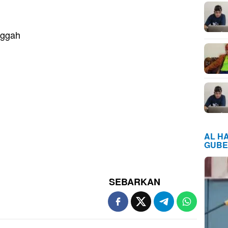
nggah
AL H
GUBE
SEBARKAN