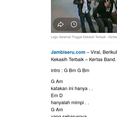
Lagu Selamat Tinggal Kekasih Terbaik - Kerta
– Viral, Beriku
Jambiseru.com
Kekasih Terbaik – Kertas Band.
intro : G Bm G Bm
G Am
katakan ini hanya . .
Em D
hanyalah mimpi . .
G Am
yang seharusnya . .