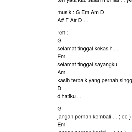
musik : G Em Am D
A# F A# D . .
reff :
G
selamat tinggal kekasih . .
Em
selamat tinggal sayangku . .
Am
kasih terbaik yang pernah sing
D
dihatiku . .
G
jangan pernah kembali . . ( oo )
Em
jangan pernah kesini . . ( oo )