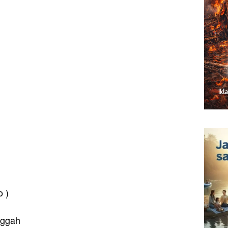
)
o )
nggah