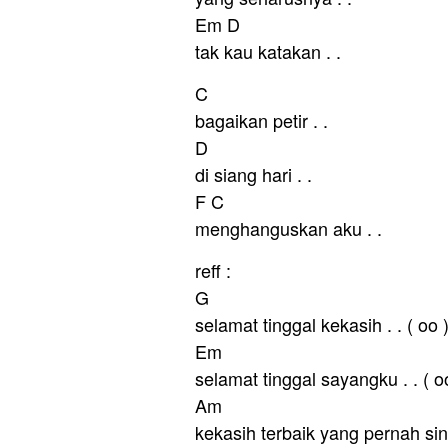
Em D
tak kau katakan . .
C
bagaikan petir . .
D
di siang hari . .
F C
menghanguskan aku . .
reff :
G
selamat tinggal kekasih . . ( oo 
Em
selamat tinggal sayangku . . ( o
Am
kekasih terbaik yang pernah si