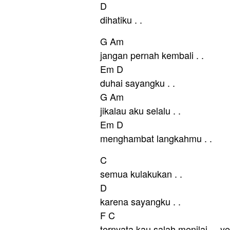
D
dihatiku . .
G Am
jangan pernah kembali . .
Em D
duhai sayangku . .
G Am
jikalau aku selalu . .
Em D
menghambat langkahmu . .
C
semua kulakukan . .
D
karena sayangku . .
F C
ternyata kau salah menilai . . ye 