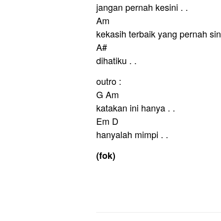
jangan pernah kesini . .
Am
kekasih terbaik yang pernah si
A#
dihatiku . .
outro :
G Am
katakan ini hanya . .
Em D
hanyalah mimpi . .
(fok)