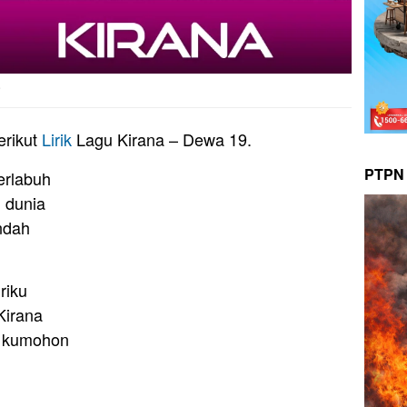
e
erikut
Lirik
Lagu Kirana – Dewa 19.
PTPN 
rlabuh
i dunia
indah
riku
Kirana
g kumohon