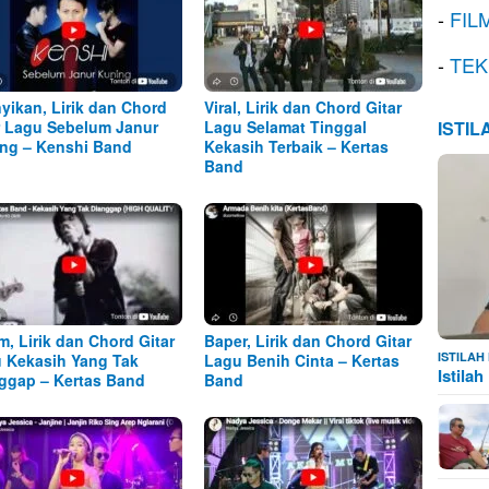
-
FIL
-
TEK
yikan, Lirik dan Chord
Viral, Lirik dan Chord Gitar
r Lagu Sebelum Janur
Lagu Selamat Tinggal
ISTI
ng – Kenshi Band
Kekasih Terbaik – Kertas
Band
m, Lirik dan Chord Gitar
Baper, Lirik dan Chord Gitar
ISTILA
 Kekasih Yang Tak
Lagu Benih Cinta – Kertas
Istila
ggap – Kertas Band
Band