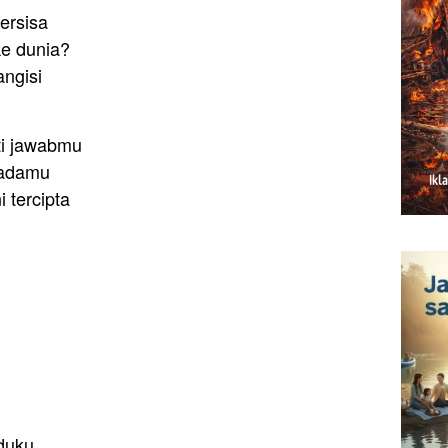
ersisa
ke dunia?
angisi
ti jawabmu
padamu
 tercipta
nduku