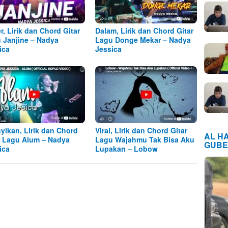
r, Lirik dan Chord Gitar
Dalam, Lirik dan Chord Gitar
 Janjine – Nadya
Lagu Donge Mekar – Nadya
ica
Jessica
yikan, Lirik dan Chord
Viral, Lirik dan Chord Gitar
AL H
r Lagu Alum – Nadya
Lagu Wajahmu Tak Bisa Aku
GUBE
ica
Lupakan – Lobow