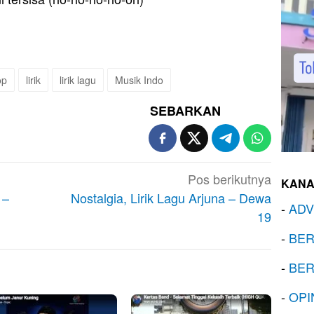
op
lirik
lirik lagu
Musik Indo
SEBARKAN
Pos berikutnya
KANA
 –
Nostalgia, Lirik Lagu Arjuna – Dewa
-
ADV
19
-
BER
-
BER
-
OPI