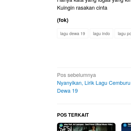
Kuingin rasakan cinta
(fok)
lagu dewa 19
lagu indo
lagu p
Navigasi
Pos sebelumnya
pos
Nyanyikan, Lirik Lagu Cemburu
Dewa 19
POS TERKAIT