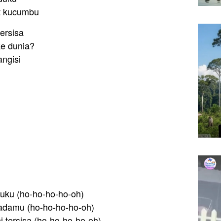
at kucumbu
ersisa
ke dunia?
angisi
duku (ho-ho-ho-ho-oh)
padamu (ho-ho-ho-ho-oh)
i tersisa (ho-ho-ho-ho-oh)