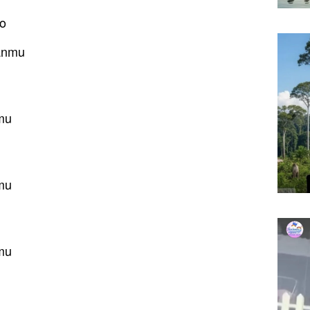
oo
anmu
mu
mu
mu