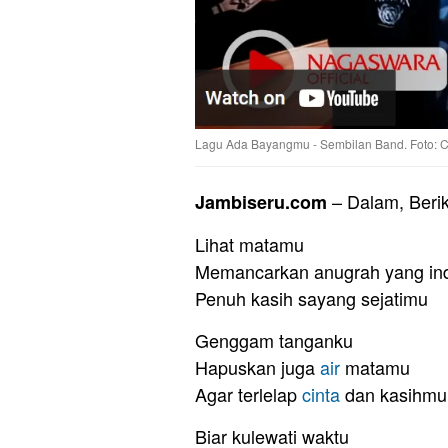
Lagu Ada Bayangmu - Sembilan Band. Foto: C
– Dalam, Beri
Jambiseru.com
Lihat matamu
Memancarkan anugrah yang in
Penuh kasih sayang sejatimu
Genggam tanganku
Hapuskan juga
air
matamu
Agar terlelap
cinta
dan kasihmu
Biar kulewati waktu