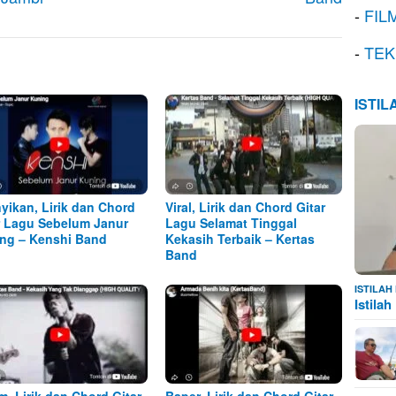
-
FIL
-
TEK
ISTI
yikan, Lirik dan Chord
Viral, Lirik dan Chord Gitar
r Lagu Sebelum Janur
Lagu Selamat Tinggal
ng – Kenshi Band
Kekasih Terbaik – Kertas
Band
ISTILA
Istila
m, Lirik dan Chord Gitar
Baper, Lirik dan Chord Gitar