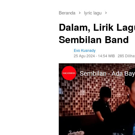
Beranda
lyric lagu
Dalam, Lirik L
Sembilan Band
Evo Kusnady
25 Agu 2024 - 14:54 WIB
285 Diliha