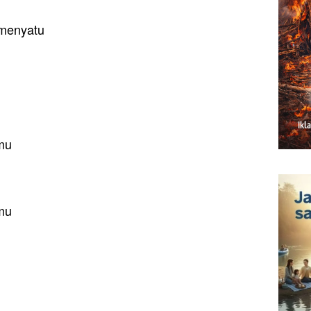
 menyatu
mu
mu