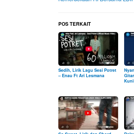
POS TERKAIT
Sedih, Lirik Lagu Sesi Potret
Nyan
– Enau Ft Ari Lesmana
Gita
Kuni
So Sweet, Lirik dan Chord
Dala