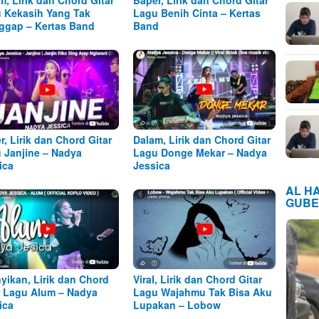
 Kekasih Yang Tak
Lagu Benih Cinta – Kertas
ggap – Kertas Band
Band
r, Lirik dan Chord Gitar
Dalam, Lirik dan Chord Gitar
 Janjine – Nadya
Lagu Donge Mekar – Nadya
ica
Jessica
AL H
GUBE
yikan, Lirik dan Chord
Viral, Lirik dan Chord Gitar
r Lagu Alum – Nadya
Lagu Wajahmu Tak Bisa Aku
ica
Lupakan – Lobow