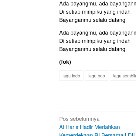
Ada bayangmu, ada bayangan
Di setiap mimpiku yang indah
Bayanganmu selalu datang
Ada bayangmu, ada bayangan
Di setiap mimpiku yang indah
Bayanganmu selalu datang
(fok)
lagu indo
lagu pop
lagu sembi
Navigasi
Pos sebelumnya
pos
Al Haris Hadir Meriahkan
Kemerdekaan RI Bersama LDII