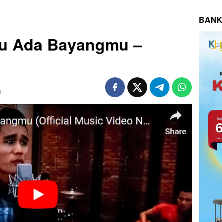
BANK
agu Ada Bayangmu –
t