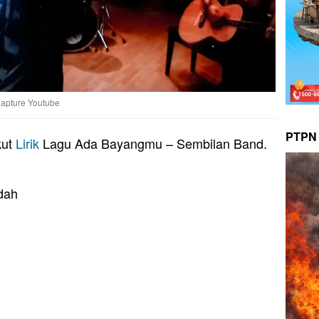
apture Youtube
PTPN 
kut
Lirik
Lagu Ada Bayangmu – Sembilan Band.
dah