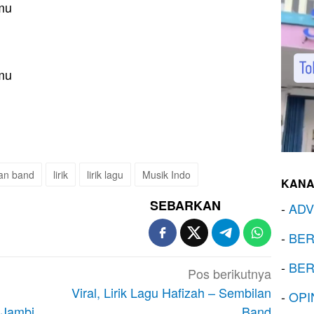
mu
mu
lan band
lirik
lirik lagu
Musik Indo
KANA
SEBARKAN
-
ADV
-
BER
-
BER
Pos berikutnya
Viral, Lirik Lagu Hafizah – Sembilan
-
OPI
 Jambi
Band