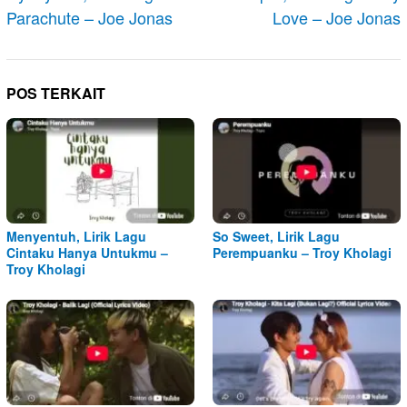
Parachute – Joe Jonas
Love – Joe Jonas
POS TERKAIT
Menyentuh, Lirik Lagu
So Sweet, Lirik Lagu
Cintaku Hanya Untukmu –
Perempuanku – Troy Kholagi
Troy Kholagi