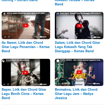
Band
So Sweet, Lirik dan Chord
Dalam, Lirik dan Chord Gitar
Gitar Lagu Penantian – Kertas
Lagu Kekasih Yang Tak
Band
Dianggap – Kertas Band
Baper, Lirik dan Chord Gitar
Bermakna, Lirik dan Chord
Lagu Benih Cinta – Kertas
Gitar Lagu Jare – Nadya
Band
Jessica