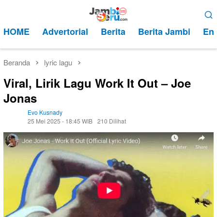
Loncat
Menu
ke
Mobile
HOME
Advertorial
Berita
Berita Jambi
Ent
konten
Beranda
lyric lagu
Viral, Lirik Lagu Work It Out – Joe
Jonas
Evo Kusnady
25 Mei 2025 - 18:45 WIB
210 Dilihat