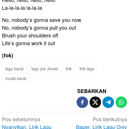
La-la-la-la la-la-la
No, nobody’s gonna save you now
No, nobody’s gonna pull you out
Brush your shoulders off
Life’s gonna work it out
(fok)
lagu barat
lagu joe Jonas
lirik
lirik lagu
musik barat
SEBARKAN
Navigasi
Pos sebelumnya
Pos berikutnya
pos
Nyanyikan, Lirik Lagu
Baper, Lirik Lagu Only