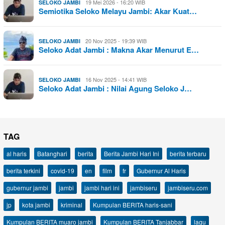
19 Mei 2026 - 16:20 WIB
SELOKO JAMBI
Semiotika Seloko Melayu Jambi: Akar Kuat…
20 Nov 2025 - 19:39 WIB
SELOKO JAMBI
Seloko Adat Jambi : Makna Akar Menurut E…
16 Nov 2025 - 14:41 WIB
SELOKO JAMBI
Seloko Adat Jambi : Nilai Agung Seloko J…
TAG
al haris
Batanghari
berita
Berita Jambi Hari Ini
berita terbaru
berita terkini
covid-19
en
film
fr
Gubernur Al Haris
gubernur jambi
jambi
jambi hari ini
jambiseru
jambiseru.com
jp
kota jambi
kriminal
Kumpulan BERITA haris-sani
Kumpulan BERITA muaro jambi
Kumpulan BERITA Tanjabbar
lagu