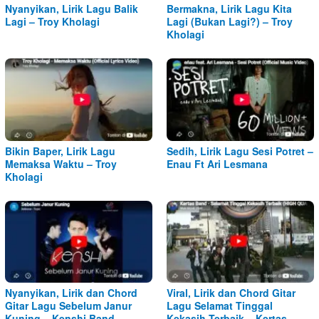
Nyanyikan, Lirik Lagu Balik
Bermakna, Lirik Lagu Kita
Lagi – Troy Kholagi
Lagi (Bukan Lagi?) – Troy
Kholagi
Bikin Baper, Lirik Lagu
Sedih, Lirik Lagu Sesi Potret –
Memaksa Waktu – Troy
Enau Ft Ari Lesmana
Kholagi
Nyanyikan, Lirik dan Chord
Viral, Lirik dan Chord Gitar
Gitar Lagu Sebelum Janur
Lagu Selamat Tinggal
Kuning – Kenshi Band
Kekasih Terbaik – Kertas