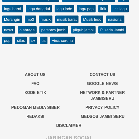
lagu barat
lagu dangdut
lagu indo
lagu pop
lirik
lirik lagu
Merangin
mp3
musik
musik barat
Musik Indo
nasional
news
olahraga
pemprov jambi
pilgub jambi
Pilkada Jambi
pop
situs
sv
us
virus corona
ABOUT US
CONTACT US
FAQ
GOOGLE NEWS
KODE ETIK
NETWORK & PARTNER
JAMBISERU
PEDOMAN MEDIA SIBER
PRIVACY POLICY
REDAKSI
MEDSOS JAMBI SERU
DISCLAIMER
JARINGAN SOCIAL