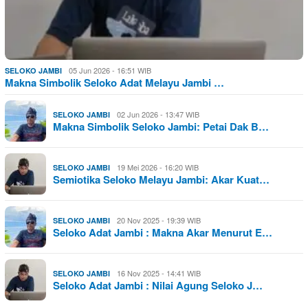
05 Jun 2026 - 16:51 WIB
SELOKO JAMBI
Makna Simbolik Seloko Adat Melayu Jambi …
02 Jun 2026 - 13:47 WIB
SELOKO JAMBI
Makna Simbolik Seloko Jambi: Petai Dak B…
19 Mei 2026 - 16:20 WIB
SELOKO JAMBI
Semiotika Seloko Melayu Jambi: Akar Kuat…
20 Nov 2025 - 19:39 WIB
SELOKO JAMBI
Seloko Adat Jambi : Makna Akar Menurut E…
16 Nov 2025 - 14:41 WIB
SELOKO JAMBI
Seloko Adat Jambi : Nilai Agung Seloko J…