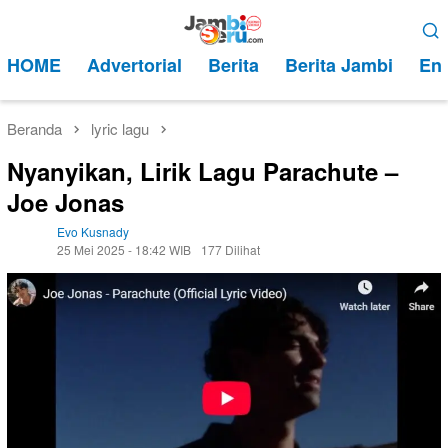
Loncat
Menu
ke
Mobile
HOME
Advertorial
Berita
Berita Jambi
Ent
konten
Beranda
lyric lagu
Nyanyikan, Lirik Lagu Parachute –
Joe Jonas
Evo Kusnady
25 Mei 2025 - 18:42 WIB
177 Dilihat