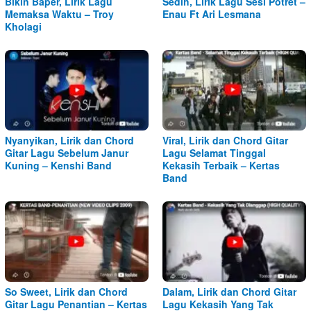
Bikin Baper, Lirik Lagu
Sedih, Lirik Lagu Sesi Potret –
Memaksa Waktu – Troy
Enau Ft Ari Lesmana
Kholagi
Nyanyikan, Lirik dan Chord
Viral, Lirik dan Chord Gitar
Gitar Lagu Sebelum Janur
Lagu Selamat Tinggal
Kuning – Kenshi Band
Kekasih Terbaik – Kertas
Band
So Sweet, Lirik dan Chord
Dalam, Lirik dan Chord Gitar
Gitar Lagu Penantian – Kertas
Lagu Kekasih Yang Tak