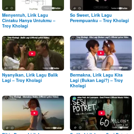
Menyentuh, Lirik Lagu
So Sweet, Lirik Lagu
Cintaku Hanya Untukmu –
Perempuanku – Troy Kholagi
Troy Kholagi
Nyanyikan, Lirik Lagu Balik
Bermakna, Lirik Lagu Kita
Lagi – Troy Kholagi
Lagi (Bukan Lagi?) – Troy
Kholagi