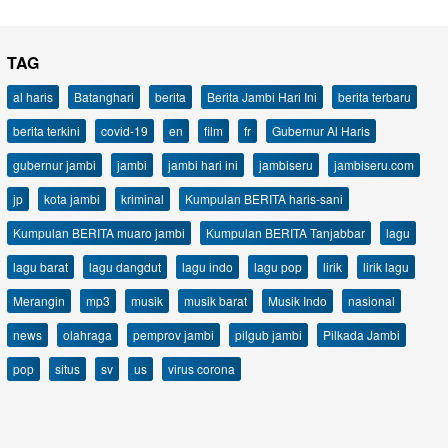
TAG
al haris
Batanghari
berita
Berita Jambi Hari Ini
berita terbaru
berita terkini
covid-19
en
film
fr
Gubernur Al Haris
gubernur jambi
jambi
jambi hari ini
jambiseru
jambiseru.com
jp
kota jambi
kriminal
Kumpulan BERITA haris-sani
Kumpulan BERITA muaro jambi
Kumpulan BERITA Tanjabbar
lagu
lagu barat
lagu dangdut
lagu indo
lagu pop
lirik
lirik lagu
Merangin
mp3
musik
musik barat
Musik Indo
nasional
news
olahraga
pemprov jambi
pilgub jambi
Pilkada Jambi
pop
situs
sv
us
virus corona