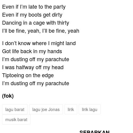
Even if I’m late to the party
Even if my boots get dirty
Dancing in a cage with thirty
I’ll be fine, yeah, I’ll be fine, yeah
I don’t know where I might land
Got life back in my hands
I’m dusting off my parachute
I was halfway off my head
Tiptoeing on the edge
I’m dusting off my parachute
(fok)
lagu barat
lagu joe Jonas
lirik
lirik lagu
musik barat
SEBARKAN