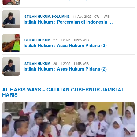
,
11 Agu 2025 - 07:11 WIB
ISTILAH HUKUM
KOLUMNIS
Istilah Hukum : Perceraian di Indonesia …
27 Jul 2025 - 15:25 WIB
ISTILAH HUKUM
Istilah Hukum : Asas Hukum Pidana (3)
26 Jul 2025 - 14:58 WIB
ISTILAH HUKUM
Istilah Hukum : Asas Hukum Pidana (2)
AL HARIS WAYS – CATATAN GUBERNUR JAMBI AL
HARIS