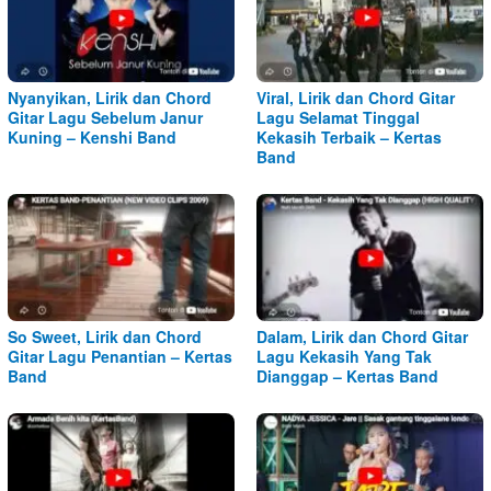
Nyanyikan, Lirik dan Chord
Viral, Lirik dan Chord Gitar
Gitar Lagu Sebelum Janur
Lagu Selamat Tinggal
Kuning – Kenshi Band
Kekasih Terbaik – Kertas
Band
So Sweet, Lirik dan Chord
Dalam, Lirik dan Chord Gitar
Gitar Lagu Penantian – Kertas
Lagu Kekasih Yang Tak
Band
Dianggap – Kertas Band