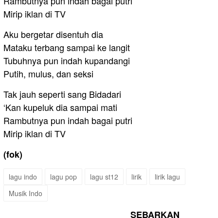
Rambutnya pun indah bagai putri
Mirip iklan di TV
Aku bergetar disentuh dia
Mataku terbang sampai ke langit
Tubuhnya pun indah kupandangi
Putih, mulus, dan seksi
Tak jauh seperti sang Bidadari
‘Kan kupeluk dia sampai mati
Rambutnya pun indah bagai putri
Mirip iklan di TV
(fok)
lagu indo
lagu pop
lagu st12
lirik
lirik lagu
Musik Indo
SEBARKAN