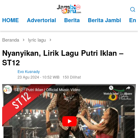
Loncat
Menu
ke
Mobile
HOME
Advertorial
Berita
Berita Jambi
Ent
konten
Beranda
lyric lagu
Nyanyikan, Lirik Lagu Putri Iklan –
ST12
Evo Kusnady
23 Agu 2024 - 10:52 WIB
150 Dilihat