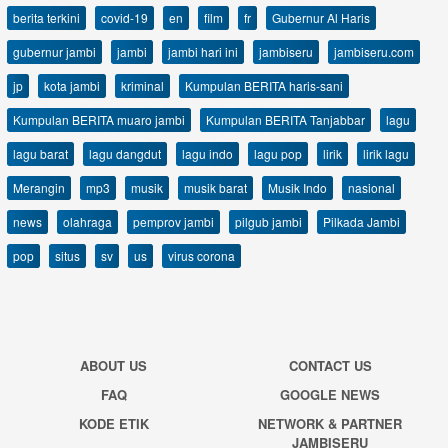
berita terkini
covid-19
en
film
fr
Gubernur Al Haris
gubernur jambi
jambi
jambi hari ini
jambiseru
jambiseru.com
jp
kota jambi
kriminal
Kumpulan BERITA haris-sani
Kumpulan BERITA muaro jambi
Kumpulan BERITA Tanjabbar
lagu
lagu barat
lagu dangdut
lagu indo
lagu pop
lirik
lirik lagu
Merangin
mp3
musik
musik barat
Musik Indo
nasional
news
olahraga
pemprov jambi
pilgub jambi
Pilkada Jambi
pop
situs
sv
us
virus corona
ABOUT US
CONTACT US
FAQ
GOOGLE NEWS
KODE ETIK
NETWORK & PARTNER
JAMBISERU