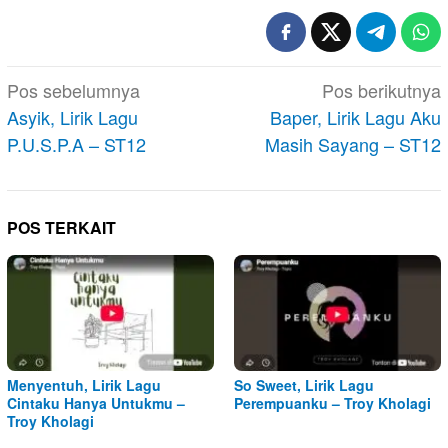
Navigasi
Pos sebelumnya
Pos berikutnya
pos
Asyik, Lirik Lagu
Baper, Lirik Lagu Aku
P.U.S.P.A – ST12
Masih Sayang – ST12
POS TERKAIT
Menyentuh, Lirik Lagu
So Sweet, Lirik Lagu
Cintaku Hanya Untukmu –
Perempuanku – Troy Kholagi
Troy Kholagi