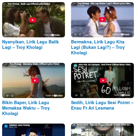
Nyanyikan, Lirik Lagu Balik
Bermakna, Lirik Lagu Kita
Lagi – Troy Kholagi
Lagi (Bukan Lagi?) – Troy
Kholagi
Bikin Baper, Lirik Lagu
Sedih, Lirik Lagu Sesi Potret –
Memaksa Waktu – Troy
Enau Ft Ari Lesmana
Kholagi