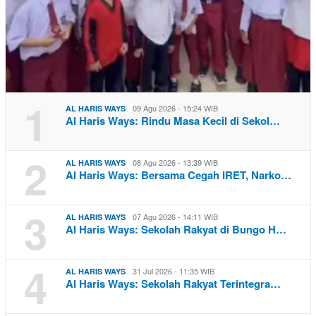
1
09 Agu 2026 - 15:24 WIB
AL HARIS WAYS
Al Haris Ways: Rindu Masa Kecil di Sekol…
2
08 Agu 2026 - 13:39 WIB
AL HARIS WAYS
Al Haris Ways: Bersama Cegah IRET, Narko…
3
07 Agu 2026 - 14:11 WIB
AL HARIS WAYS
Al Haris Ways: Sekolah Rakyat di Bungo H…
4
31 Jul 2026 - 11:35 WIB
AL HARIS WAYS
Al Haris Ways: Sekolah Rakyat Terintegra…