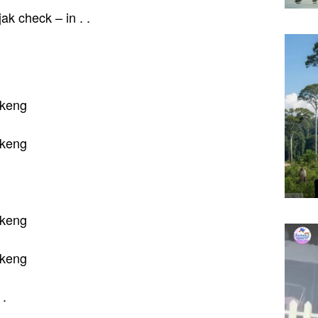
k check – in . .
 keng
 keng
 keng
 keng
 .