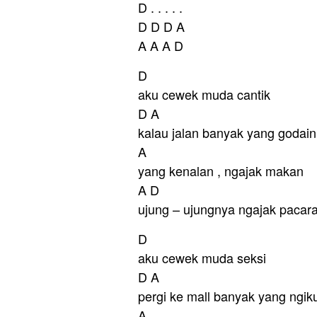
D . . . . .
D D D A
A A A D
D
aku cewek muda cantik
D A
kalau jalan banyak yang godain
A
yang kenalan , ngajak makan
A D
ujung – ujungnya ngajak pacaran
D
aku cewek muda seksi
D A
pergi ke mall banyak yang ngiku
A