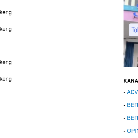
 keng
 keng
 keng
 keng
KANA
-
ADV
 .
-
BER
-
BER
-
OPI