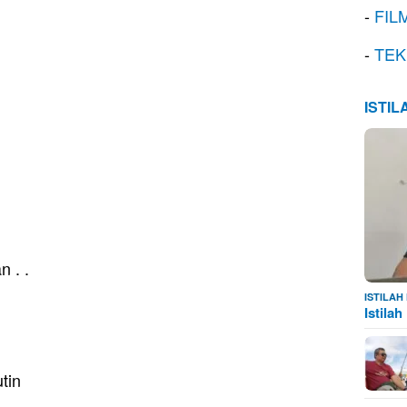
-
FIL
-
TEK
ISTI
 . .
ISTILA
Istila
tin