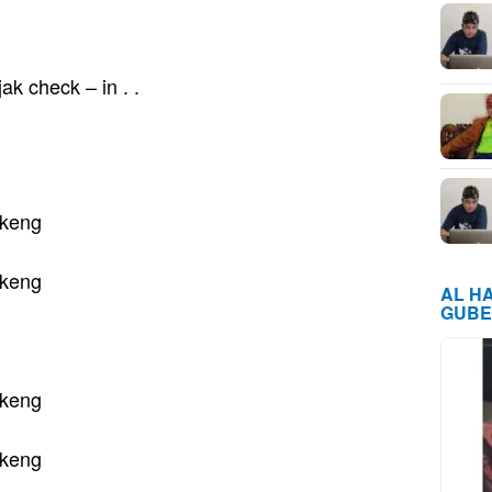
k check – in . .
 keng
 keng
AL H
GUBE
 keng
 keng