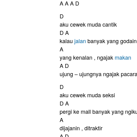
A A A D
D
aku cewek muda cantik
D A
kalau
jalan
banyak yang godain
A
yang kenalan , ngajak
makan
A D
ujung – ujungnya ngajak pacaran
D
aku cewek muda seksi
D A
pergi ke mall banyak yang ngiku
A
dijajanin , ditraktir
A D