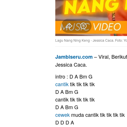
Lagu Nang Ning Keng - Jessica Caca. Foto: Y
– Viral, Beriku
Jambiseru.com
Jessica Caca.
intro : D A Bm G
cantik
tik tik tik tik
D A Bm G
cantik tik tik tik tik
D A Bm G
cewek
muda cantik tik tik tik tik
D D D A