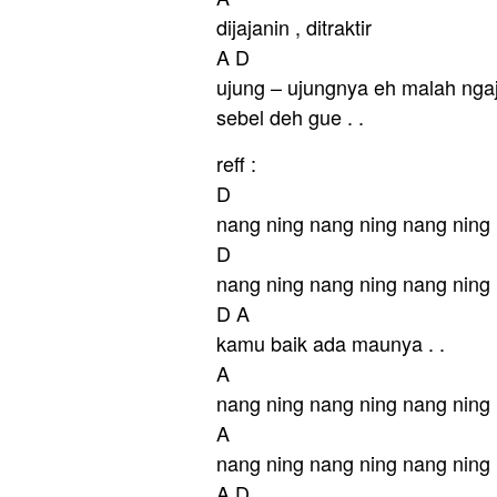
dijajanin , ditraktir
A D
ujung – ujungnya eh malah ngaja
sebel deh gue . .
reff :
D
nang ning nang ning nang ning
D
nang ning nang ning nang ning
D A
kamu baik ada maunya . .
A
nang ning nang ning nang ning
A
nang ning nang ning nang ning
A D