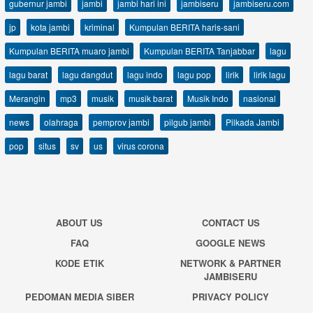
gubernur jambi
jambi
jambi hari ini
jambiseru
jambiseru.com
jp
kota jambi
kriminal
Kumpulan BERITA haris-sani
Kumpulan BERITA muaro jambi
Kumpulan BERITA Tanjabbar
lagu
lagu barat
lagu dangdut
lagu indo
lagu pop
lirik
lirik lagu
Merangin
mp3
musik
musik barat
Musik Indo
nasional
news
olahraga
pemprov jambi
pilgub jambi
Pilkada Jambi
pop
situs
sv
us
virus corona
ABOUT US
CONTACT US
FAQ
GOOGLE NEWS
KODE ETIK
NETWORK & PARTNER
JAMBISERU
PEDOMAN MEDIA SIBER
PRIVACY POLICY