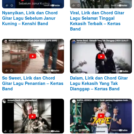
Nyanyikan, Lirik dan Chord
Viral, Lirik dan Chord Gitar
Gitar Lagu Sebelum Janur
Lagu Selamat Tinggal
Kuning – Kenshi Band
Kekasih Terbaik – Kertas
Band
So Sweet, Lirik dan Chord
Dalam, Lirik dan Chord Gitar
Gitar Lagu Penantian – Kertas
Lagu Kekasih Yang Tak
Band
Dianggap – Kertas Band