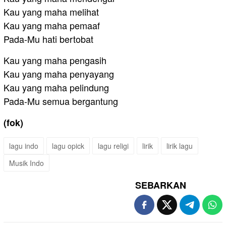
Kau yang maha melihat
Kau yang maha pemaaf
Pada-Mu hati bertobat
Kau yang maha pengasih
Kau yang maha penyayang
Kau yang maha pelindung
Pada-Mu semua bergantung
(fok)
lagu indo
lagu opick
lagu religi
lirik
lirik lagu
Musik Indo
SEBARKAN