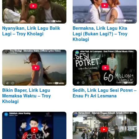
Nyanyikan, Lirik Lagu Balik
Bermakna, Lirik Lagu Kita
Lagi – Troy Kholagi
Lagi (Bukan Lagi?) – Troy
Kholagi
Bikin Baper, Lirik Lagu
Sedih, Lirik Lagu Sesi Potret –
Memaksa Waktu – Troy
Enau Ft Ari Lesmana
Kholagi