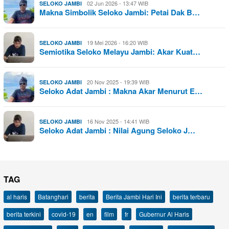
02 Jun 2026 - 13:47 WIB
SELOKO JAMBI
Makna Simbolik Seloko Jambi: Petai Dak B…
19 Mei 2026 - 16:20 WIB
SELOKO JAMBI
Semiotika Seloko Melayu Jambi: Akar Kuat…
20 Nov 2025 - 19:39 WIB
SELOKO JAMBI
Seloko Adat Jambi : Makna Akar Menurut E…
16 Nov 2025 - 14:41 WIB
SELOKO JAMBI
Seloko Adat Jambi : Nilai Agung Seloko J…
TAG
al haris
Batanghari
berita
Berita Jambi Hari Ini
berita terbaru
berita terkini
covid-19
en
film
fr
Gubernur Al Haris