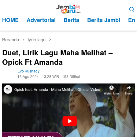
Loncat
Menu
ke
Mobile
HOME
Advertorial
Berita
Berita Jambi
Ent
konten
Beranda
lyric lagu
Duet, Lirik Lagu Maha Melihat –
Opick Ft Amanda
Evo Kusnady
16 Agu 2024 - 13:28 WIB
153 Dilihat