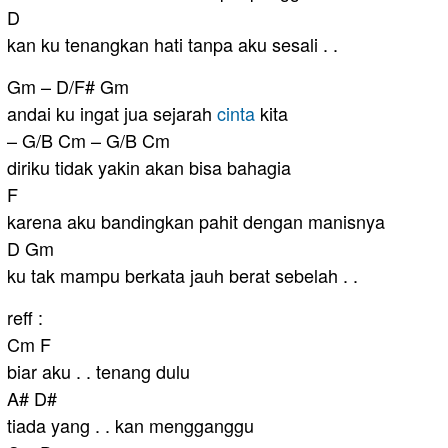
D
kan ku tenangkan hati tanpa aku sesali . .
Gm – D/F# Gm
andai ku ingat jua sejarah
cinta
kita
– G/B Cm – G/B Cm
diriku tidak yakin akan bisa bahagia
F
karena aku bandingkan pahit dengan manisnya
D Gm
ku tak mampu berkata jauh berat sebelah . .
reff :
Cm F
biar aku . . tenang dulu
A# D#
tiada yang . . kan mengganggu