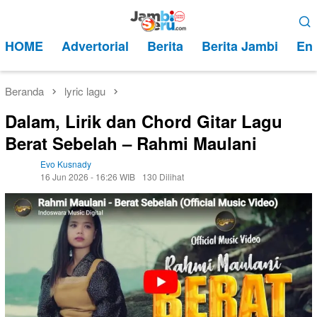
Loncat
Menu
ke
Mobile
HOME
Advertorial
Berita
Berita Jambi
Ent
konten
Beranda
lyric lagu
Dalam, Lirik dan Chord Gitar Lagu
Berat Sebelah – Rahmi Maulani
Evo Kusnady
16 Jun 2026 - 16:26 WIB
130 Dilihat