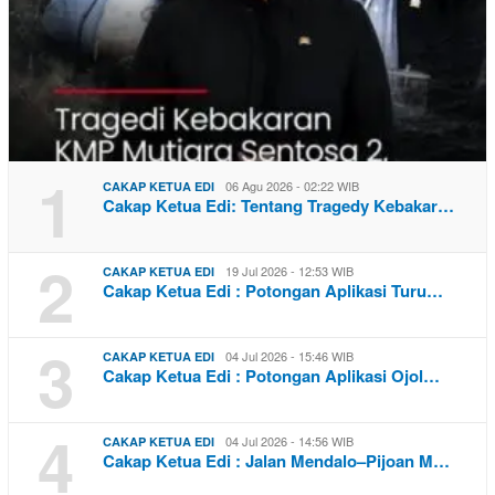
1
06 Agu 2026 - 02:22 WIB
CAKAP KETUA EDI
Cakap Ketua Edi: Tentang Tragedy Kebakar…
2
19 Jul 2026 - 12:53 WIB
CAKAP KETUA EDI
Cakap Ketua Edi : Potongan Aplikasi Turu…
3
04 Jul 2026 - 15:46 WIB
CAKAP KETUA EDI
Cakap Ketua Edi : Potongan Aplikasi Ojol…
4
04 Jul 2026 - 14:56 WIB
CAKAP KETUA EDI
Cakap Ketua Edi : Jalan Mendalo–Pijoan M…