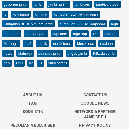
gubernur jambi
jambi
jambi hari ini
jambiseru
jambiseru.com
jp
kota jambi
kriminal
Kumpulan BERITA haris-sani
Kumpulan BERITA muaro jambi
Kumpulan BERITA Tanjabbar
lagu
lagu barat
lagu dangdut
lagu indo
lagu pop
lirik
lirik lagu
Merangin
mp3
musik
musik barat
Musik Indo
nasional
news
olahraga
pemprov jambi
pilgub jambi
Pilkada Jambi
pop
situs
sv
us
virus corona
ABOUT US
CONTACT US
FAQ
GOOGLE NEWS
KODE ETIK
NETWORK & PARTNER
JAMBISERU
PEDOMAN MEDIA SIBER
PRIVACY POLICY