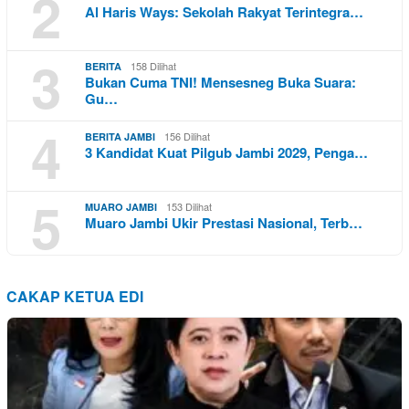
2
Al Haris Ways: Sekolah Rakyat Terintegra…
3
158 Dilihat
BERITA
Bukan Cuma TNI! Mensesneg Buka Suara:
Gu…
4
156 Dilihat
BERITA JAMBI
3 Kandidat Kuat Pilgub Jambi 2029, Penga…
5
153 Dilihat
MUARO JAMBI
Muaro Jambi Ukir Prestasi Nasional, Terb…
CAKAP KETUA EDI