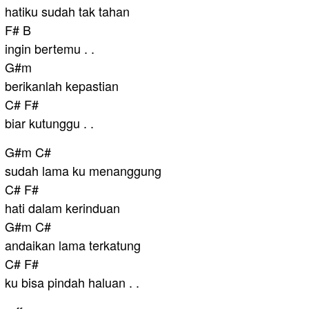
hatiku sudah tak tahan
F# B
ingin bertemu . .
G#m
berikanlah kepastian
C# F#
biar kutunggu . .
G#m C#
sudah lama ku menanggung
C# F#
hati dalam kerinduan
G#m C#
andaikan lama terkatung
C# F#
ku bisa pindah haluan . .