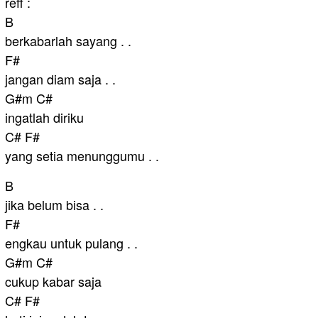
reff :
B
berkabarlah sayang . .
F#
jangan diam saja . .
G#m C#
ingatlah diriku
C# F#
yang setia menunggumu . .
B
jika belum bisa . .
F#
engkau untuk pulang . .
G#m C#
cukup kabar saja
C# F#