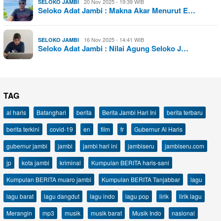
20 Nov 2025 - 19:39 WIB
SELOKO JAMBI
Seloko Adat Jambi : Makna Akar Menurut E…
16 Nov 2025 - 14:41 WIB
SELOKO JAMBI
Seloko Adat Jambi : Nilai Agung Seloko J…
TAG
al haris
Batanghari
berita
Berita Jambi Hari Ini
berita terbaru
berita terkini
covid-19
en
film
fr
Gubernur Al Haris
gubernur jambi
jambi
jambi hari ini
jambiseru
jambiseru.com
jp
kota jambi
kriminal
Kumpulan BERITA haris-sani
Kumpulan BERITA muaro jambi
Kumpulan BERITA Tanjabbar
lagu
lagu barat
lagu dangdut
lagu indo
lagu pop
lirik
lirik lagu
Merangin
mp3
musik
musik barat
Musik Indo
nasional