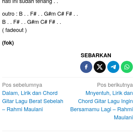
hati ini sudah tenang . .
outro : B . . F# . . G#m C# F# . .
B . . F# . . G#m C# F# . .
( fadeout )
(fok)
SEBARKAN
Navigasi
Pos sebelumnya
Pos berikutnya
pos
Dalam, Lirik dan Chord
Mnyentuh, Lirik dan
Gitar Lagu Berat Sebelah
Chord Gitar Lagu Ingin
– Rahmi Maulani
Bersamamu Lagi – Rahmi
Maulani