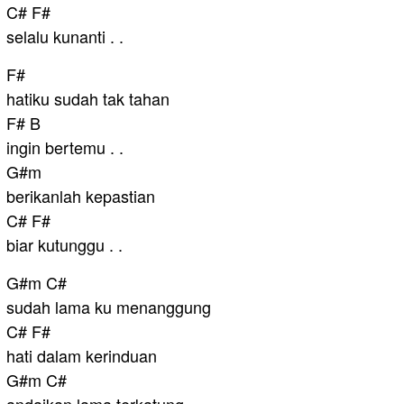
C# F#
selalu kunanti . .
F#
hatiku sudah tak tahan
F# B
ingin bertemu . .
G#m
berikanlah kepastian
C# F#
biar kutunggu . .
G#m C#
sudah lama ku menanggung
C# F#
hati dalam kerinduan
G#m C#