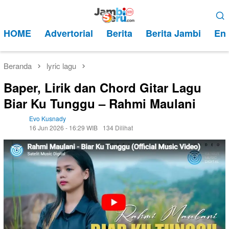
Loncat
Menu
ke
Mobile
HOME
Advertorial
Berita
Berita Jambi
Ent
konten
Beranda
lyric lagu
Baper, Lirik dan Chord Gitar Lagu
Biar Ku Tunggu – Rahmi Maulani
Evo Kusnady
16 Jun 2026 - 16:29 WIB
134 Dilihat