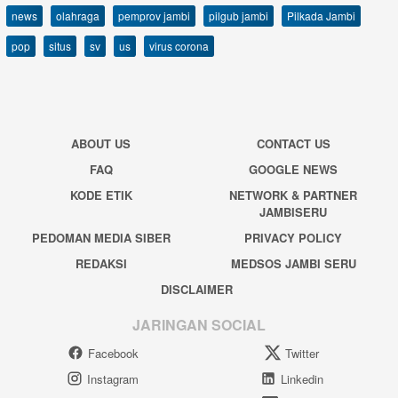
news
olahraga
pemprov jambi
pilgub jambi
Pilkada Jambi
pop
situs
sv
us
virus corona
ABOUT US
CONTACT US
FAQ
GOOGLE NEWS
KODE ETIK
NETWORK & PARTNER
JAMBISERU
PEDOMAN MEDIA SIBER
PRIVACY POLICY
REDAKSI
MEDSOS JAMBI SERU
DISCLAIMER
JARINGAN SOCIAL
Facebook
Twitter
Instagram
Linkedin