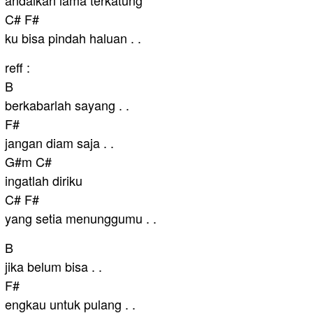
andaikan lama terkatung
C# F#
ku bisa pindah haluan . .
reff :
B
berkabarlah sayang . .
F#
jangan diam saja . .
G#m C#
ingatlah diriku
C# F#
yang setia menunggumu . .
B
jika belum bisa . .
F#
engkau untuk pulang . .