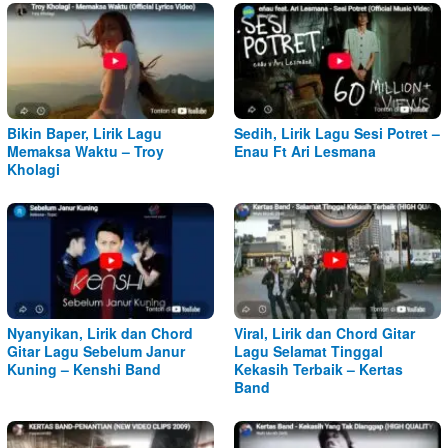
Bikin Baper, Lirik Lagu
Sedih, Lirik Lagu Sesi Potret –
Memaksa Waktu – Troy
Enau Ft Ari Lesmana
Kholagi
Nyanyikan, Lirik dan Chord
Viral, Lirik dan Chord Gitar
Gitar Lagu Sebelum Janur
Lagu Selamat Tinggal
Kuning – Kenshi Band
Kekasih Terbaik – Kertas
Band