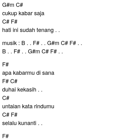
G#m C#
cukup kabar saja
C# F#
hati ini sudah tenang . .
musik : B . . F# . . G#m C# F# . .
B . . F# . . G#m C# F# . .
F#
apa kabarmu di sana
F# C#
duhai kekasih . .
C#
untaian kata rindumu
C# F#
selalu kunanti . .
F#