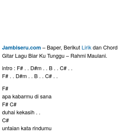
– Baper, Berikut
Lirik
dan Chord
Jambiseru.com
Gitar Lagu Biar Ku Tunggu – Rahmi Maulani.
intro : F# . . D#m . . B . . C# . .
F# . . D#m . . B . . C# . .
F#
apa kabarmu di sana
F# C#
duhai kekasih . .
C#
untaian kata rindumu