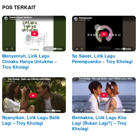
POS TERKAIT
Menyentuh, Lirik Lagu
So Sweet, Lirik Lagu
Cintaku Hanya Untukmu –
Perempuanku – Troy Kholagi
Troy Kholagi
Nyanyikan, Lirik Lagu Balik
Bermakna, Lirik Lagu Kita
Lagi – Troy Kholagi
Lagi (Bukan Lagi?) – Troy
Kholagi