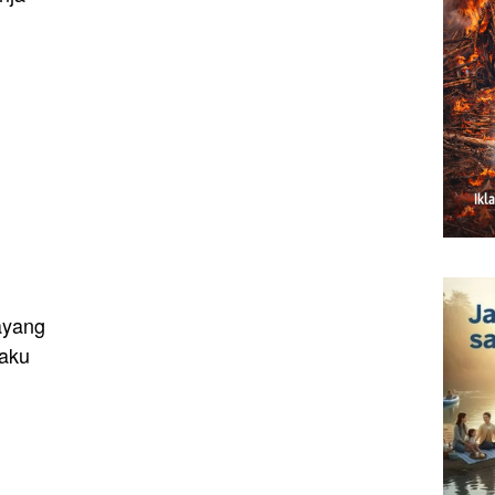
ayang
daku