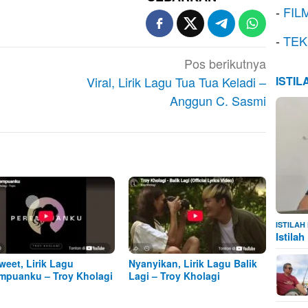
-
FIL
-
TEK
Pos berikutnya
Viral, Lirik Lagu Tua Tua Keladi –
ISTI
Anggun C. Sasmi
ISTILA
Istila
weet, Lirik Lagu
Nyanyikan, Lirik Lagu Balik
mpuanku – Troy Kholagi
Lagi – Troy Kholagi