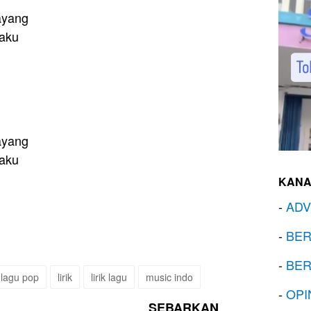
ayang
daku
ayang
daku
KANA
-
ADV
-
BER
-
BER
lagu pop
lirik
lirik lagu
music indo
-
OPI
SEBARKAN