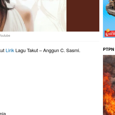
Youtube
PTPN 
kut
Lirik
Lagu Takut – Anggun C. Sasmi.
nja