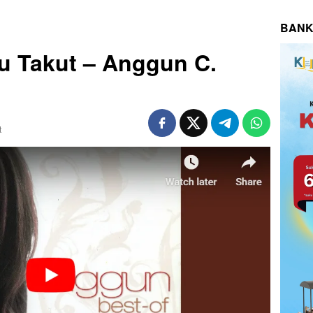
BANK
gu Takut – Anggun C.
t