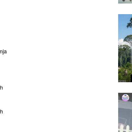
nja
ah
uh