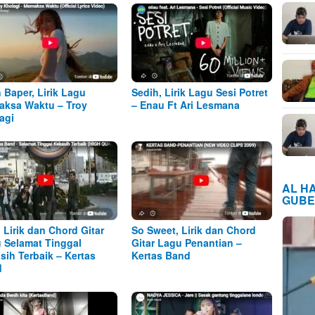
n Baper, Lirik Lagu
Sedih, Lirik Lagu Sesi Potret
ksa Waktu – Troy
– Enau Ft Ari Lesmana
agi
AL H
GUBE
, Lirik dan Chord Gitar
So Sweet, Lirik dan Chord
 Selamat Tinggal
Gitar Lagu Penantian –
sih Terbaik – Kertas
Kertas Band
d