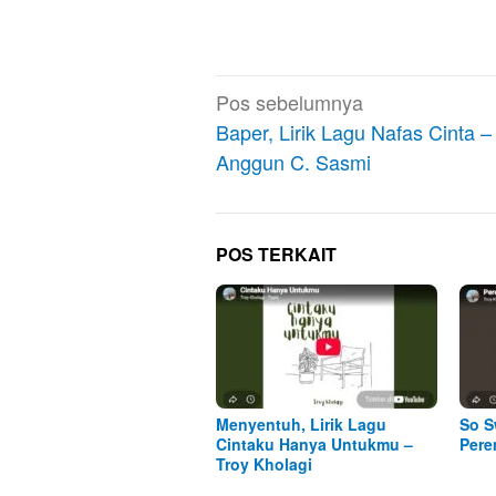
Navigasi
Pos sebelumnya
pos
Baper, Lirik Lagu Nafas Cinta –
Anggun C. Sasmi
POS TERKAIT
Menyentuh, Lirik Lagu
So S
Cintaku Hanya Untukmu –
Pere
Troy Kholagi