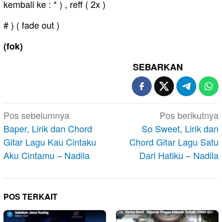
kembali ke : * ) , reff ( 2x )
# ) ( fade out )
(fok)
SEBARKAN
Navigasi
Pos sebelumnya
Pos berikutnya
pos
Baper, Lirik dan Chord
So Sweet, Lirik dan
Gitar Lagu Kau Cintaku
Chord Gitar Lagu Satu
Aku Cintamu – Nadila
Dari Hatiku – Nadila
POS TERKAIT