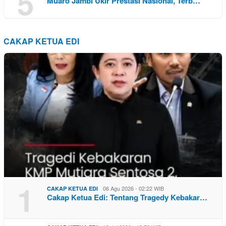
5
Muaro Jambi Ukir Prestasi Nasional, Terb…
CAKAP KETUA EDI
1
06 Agu 2026 - 02:22 WIB
CAKAP KETUA EDI
Cakap Ketua Edi: Tentang Tragedy Kebakar…