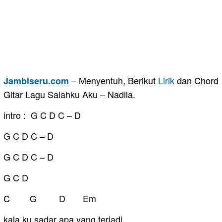
– Menyentuh, Berikut
Lirik
dan Chord
Jambiseru.com
Gitar Lagu Salahku Aku – Nadila.
intro : G C D C – D
G C D C – D
G C D C – D
G C D
C G D Em
kala ku sadar apa yang terjadi