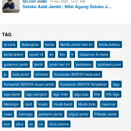
16 Nov 2025 - 14:41 WIB
SELOKO JAMBI
Seloko Adat Jambi : Nilai Agung Seloko J…
TAG
al haris
Batanghari
berita
Berita Jambi Hari Ini
berita terbaru
berita terkini
covid-19
en
film
fr
Gubernur Al Haris
gubernur jambi
jambi
jambi hari ini
jambiseru
jambiseru.com
jp
kota jambi
kriminal
Kumpulan BERITA haris-sani
Kumpulan BERITA muaro jambi
Kumpulan BERITA Tanjabbar
lagu
lagu barat
lagu dangdut
lagu indo
lagu pop
lirik
lirik lagu
Merangin
mp3
musik
musik barat
Musik Indo
nasional
news
olahraga
pemprov jambi
pilgub jambi
Pilkada Jambi
pop
situs
sv
us
virus corona