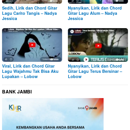
Sedih, Lirik dan Chord Gitar
Nyanyikan, Lirik dan Chord
Lagu Carito Tangis – Nadya
Gitar Lagu Alum – Nadya
Jessica
Jessica
Viral, Lirik dan Chord Gitar
Nyanyikan, Lirik dan Chord
Lagu Wajahmu Tak Bisa Aku
Gitar Lagu Terus Bersinar –
Lupakan – Lobow
Lobow
BANK JAMBI