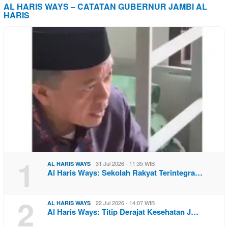
AL HARIS WAYS – CATATAN GUBERNUR JAMBI AL
HARIS
1
31 Jul 2026 - 11:35 WIB
AL HARIS WAYS
Al Haris Ways: Sekolah Rakyat Terintegra…
2
22 Jul 2026 - 14:07 WIB
AL HARIS WAYS
Al Haris Ways: Titip Derajat Kesehatan J…