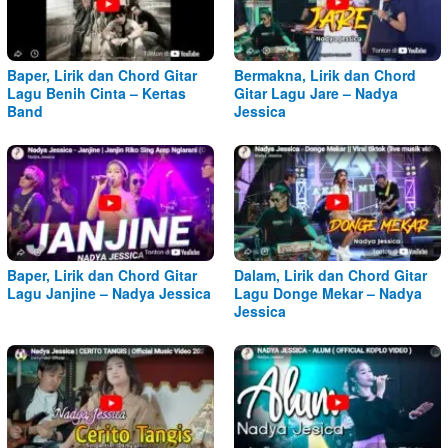
Baper, Lirik dan Chord Gitar
Bermakna, Lirik dan Chord
Lagu Benih Cinta – Kertas
Gitar Lagu Jare – Nadya
Band
Jessica
Baper, Lirik dan Chord Gitar
Dalam, Lirik dan Chord Gitar
Lagu Janjine – Nadya Jessica
Lagu Donge Mekar – Nadya
Jessica