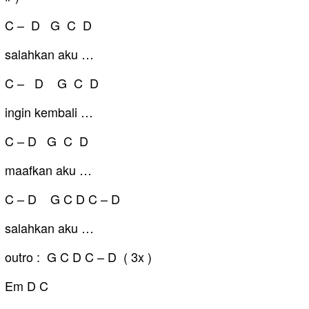
C – D G C D
salahkan aku …
C – D G C D
ingin kembali …
C – D G C D
maafkan aku …
C – D G C D C – D
salahkan aku …
outro : G C D C – D ( 3x )
Em D C