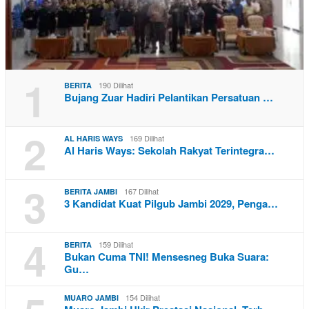
1
190 Dilihat
BERITA
Bujang Zuar Hadiri Pelantikan Persatuan …
2
169 Dilihat
AL HARIS WAYS
Al Haris Ways: Sekolah Rakyat Terintegra…
3
167 Dilihat
BERITA JAMBI
3 Kandidat Kuat Pilgub Jambi 2029, Penga…
4
159 Dilihat
BERITA
Bukan Cuma TNI! Mensesneg Buka Suara:
Gu…
154 Dilihat
MUARO JAMBI