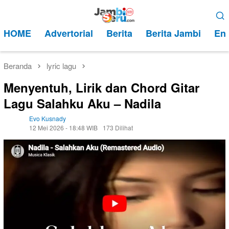
Loncat
Menu
ke
Mobile
HOME
Advertorial
Berita
Berita Jambi
Ent
konten
Beranda
lyric lagu
Menyentuh, Lirik dan Chord Gitar
Lagu Salahku Aku – Nadila
Evo Kusnady
12 Mei 2026 - 18:48 WIB
173 Dilihat