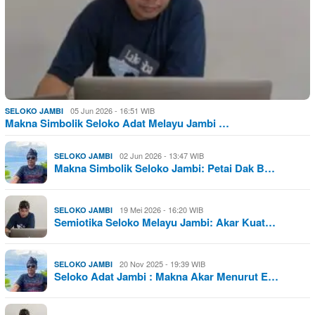
05 Jun 2026 - 16:51 WIB
SELOKO JAMBI
Makna Simbolik Seloko Adat Melayu Jambi …
02 Jun 2026 - 13:47 WIB
SELOKO JAMBI
Makna Simbolik Seloko Jambi: Petai Dak B…
19 Mei 2026 - 16:20 WIB
SELOKO JAMBI
Semiotika Seloko Melayu Jambi: Akar Kuat…
20 Nov 2025 - 19:39 WIB
SELOKO JAMBI
Seloko Adat Jambi : Makna Akar Menurut E…