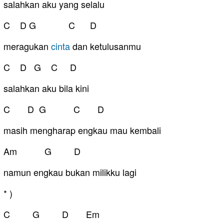
salahkan aku yang selalu
C D G C D
meragukan
cinta
dan ketulusanmu
C D G C D
salahkan aku bila kini
C D G C D
masih mengharap engkau mau kembali
Am G D
namun engkau bukan milikku lagi
* )
C G D Em