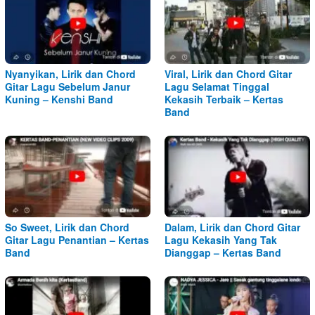
Nyanyikan, Lirik dan Chord
Viral, Lirik dan Chord Gitar
Gitar Lagu Sebelum Janur
Lagu Selamat Tinggal
Kuning – Kenshi Band
Kekasih Terbaik – Kertas
Band
So Sweet, Lirik dan Chord
Dalam, Lirik dan Chord Gitar
Gitar Lagu Penantian – Kertas
Lagu Kekasih Yang Tak
Band
Dianggap – Kertas Band