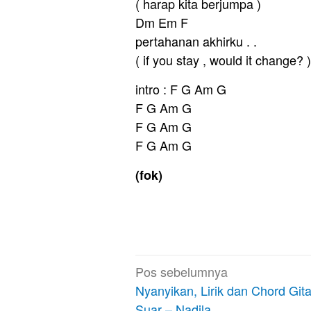
( harap kita berjumpa )
Dm Em F
pertahanan akhirku . .
( if you stay , would it change? )
intro : F G Am G
F G Am G
F G Am G
F G Am G
(fok)
Navigasi
Pos sebelumnya
pos
Nyanyikan, Lirik dan Chord Git
Suar – Nadila