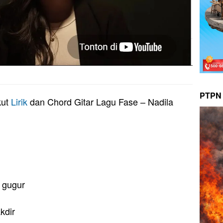
PTPN 
kut
Lirik
dan Chord Gitar Lagu Fase – Nadila
h gugur
kdir