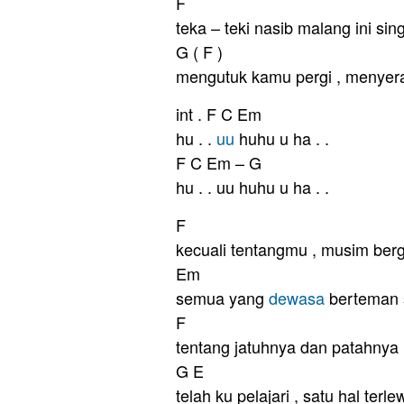
F
teka – teki nasib malang ini si
G ( F )
mengutuk kamu pergi , menyer
int . F C Em
hu . .
uu
huhu u ha . .
F C Em – G
hu . . uu huhu u ha . .
F
kecuali tentangmu , musim berg
Em
semua yang
dewasa
berteman 
F
tentang jatuhnya dan patahnya 
G E
telah ku pelajari , satu hal terle