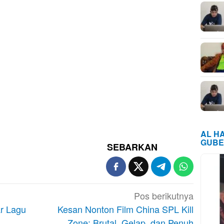
AL H
GUBE
SEBARKAN
Pos berikutnya
ar Lagu
Kesan Nonton Film China SPL Kill
Zone: Brutal, Gelap, dan Penuh