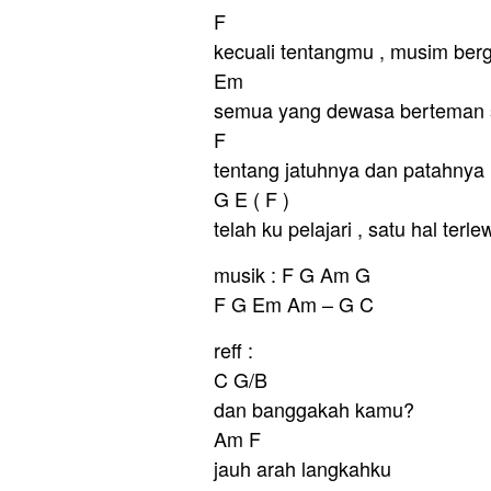
F
kecuali tentangmu , musim berg
Em
semua yang dewasa berteman 
F
tentang jatuhnya dan patahnya 
G E ( F )
telah ku pelajari , satu hal terlew
musik : F G Am G
F G Em Am – G C
reff :
C G/B
dan banggakah kamu?
Am F
jauh arah langkahku