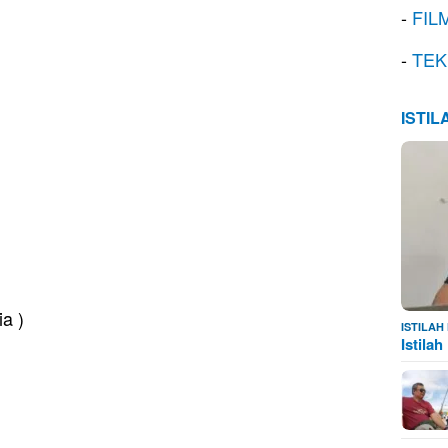
-
FIL
-
TEK
ISTI
ia )
ISTILA
Istila