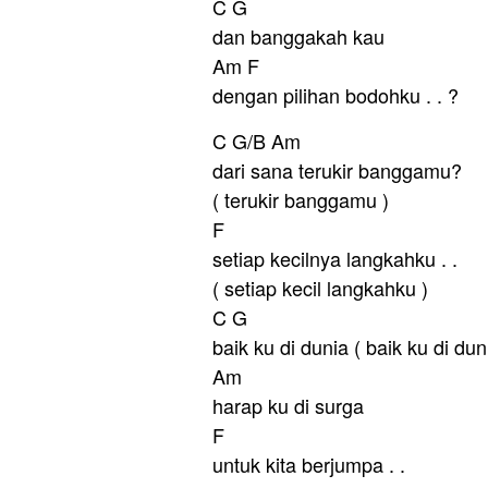
C G
dan banggakah kau
Am F
dengan pilihan bodohku . . ?
C G/B Am
dari sana terukir banggamu?
( terukir banggamu )
F
setiap kecilnya langkahku . .
( setiap kecil langkahku )
C G
baik ku di dunia ( baik ku di dun
Am
harap ku di surga
F
untuk kita berjumpa . .