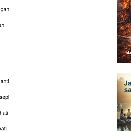
nggah
ah
anti
sepi
hati
wati