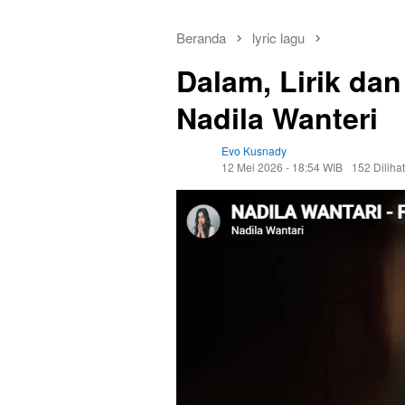
Beranda
lyric lagu
Dalam, Lirik da
Nadila Wanteri
Evo Kusnady
12 Mei 2026 - 18:54 WIB
152 Dilihat