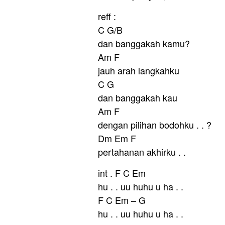
reff :
C G/B
dan banggakah kamu?
Am F
jauh arah langkahku
C G
dan banggakah kau
Am F
dengan pilihan bodohku . . ?
Dm Em F
pertahanan akhirku . .
int . F C Em
hu . . uu huhu u ha . .
F C Em – G
hu . . uu huhu u ha . .