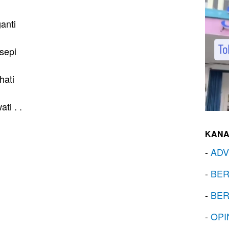
anti
sepi
hati
ati . .
KANA
-
ADV
-
BER
-
BER
-
OPI