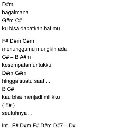
D#m
bagaimana
G#m C#
ku bisa dapatkan hatimu . .
F# D#m G#m
menunggumu mungkin ada
C# – B A#m
kesempatan untukku
D#m G#m
hingga suatu saat . .
B C#
kau bisa menjadi milikku
( F# )
seutuhnya . .
int . F# D#m F# D#m D#7 – D#