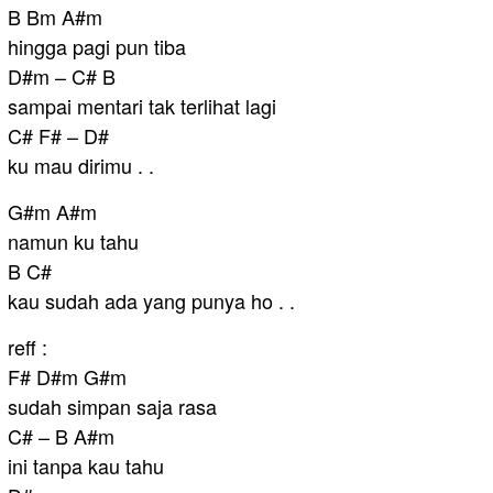
B Bm A#m
hingga pagi pun tiba
D#m – C# B
sampai mentari tak terlihat lagi
C# F# – D#
ku mau dirimu . .
G#m A#m
namun ku tahu
B C#
kau sudah ada yang punya ho . .
reff :
F# D#m G#m
sudah simpan saja rasa
C# – B A#m
ini tanpa kau tahu