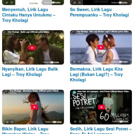
Menyentuh, Lirik Lagu
So Sweet, Lirik Lagu
Cintaku Hanya Untukmu –
Perempuanku – Troy Kholagi
Troy Kholagi
Nyanyikan, Lirik Lagu Balik
Bermakna, Lirik Lagu Kita
Lagi – Troy Kholagi
Lagi (Bukan Lagi?) – Troy
Kholagi
Bikin Baper, Lirik Lagu
Sedih, Lirik Lagu Sesi Potret –