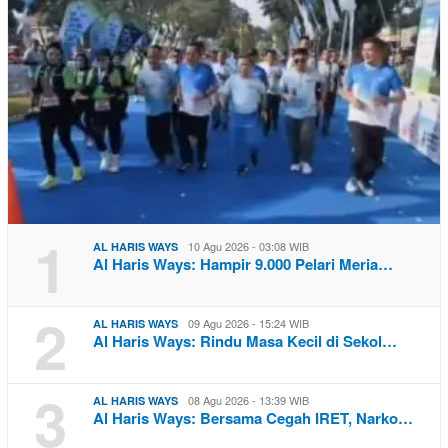
1
10 Agu 2026 - 03:08 WIB
AL HARIS WAYS
Al Haris Ways: Hampir 9.000 Pelari Meria…
2
09 Agu 2026 - 15:24 WIB
AL HARIS WAYS
Al Haris Ways: Rindu Masa Kecil di Sekol…
3
08 Agu 2026 - 13:39 WIB
AL HARIS WAYS
Al Haris Ways: Bersama Cegah IRET, Narko…