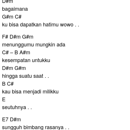
D#m
bagaimana
G#m C#
ku bisa dapatkan hatimu wowo . .
F# D#m G#m
menunggumu mungkin ada
C# – B A#m
kesempatan untukku
D#m G#m
hingga suatu saat . .
B C#
kau bisa menjadi milikku
E
seutuhnya . .
E7 D#m
sungguh bimbang rasanya . .