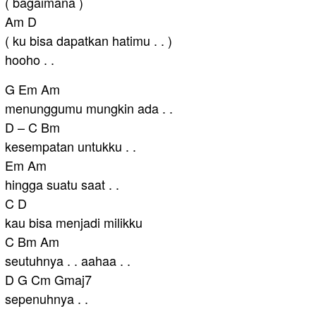
( bagaimana )
Am D
( ku bisa dapatkan hatimu . . )
hooho . .
G Em Am
menunggumu mungkin ada . .
D – C Bm
kesempatan untukku . .
Em Am
hingga suatu saat . .
C D
kau bisa menjadi milikku
C Bm Am
seutuhnya . . aahaa . .
D G Cm Gmaj7
sepenuhnya . .