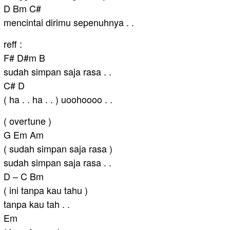
D Bm C#
mencintai dirimu sepenuhnya . .
reff :
F# D#m B
sudah simpan saja rasa . .
C# D
( ha . . ha . . ) uoohoooo . .
( overtune )
G Em Am
( sudah simpan saja rasa )
sudah simpan saja rasa . .
D – C Bm
( ini tanpa kau tahu )
tanpa kau tah . .
Em