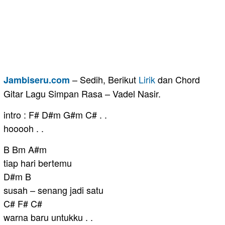
– Sedih, Berikut
Lirik
dan Chord
Jambiseru.com
Gitar Lagu Simpan Rasa – Vadel Nasir.
intro : F# D#m G#m C# . .
hooooh . .
B Bm A#m
tiap hari bertemu
D#m B
susah – senang jadi satu
C# F# C#
warna baru untukku . .