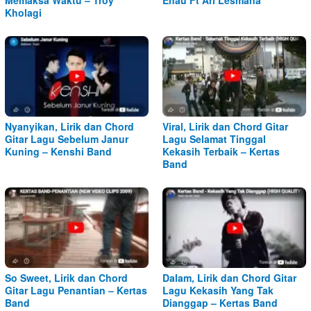
Memaksa Waktu – Troy
Enau Ft Ari Lesmana
Kholagi
Nyanyikan, Lirik dan Chord
Viral, Lirik dan Chord Gitar
Gitar Lagu Sebelum Janur
Lagu Selamat Tinggal
Kuning – Kenshi Band
Kekasih Terbaik – Kertas
Band
So Sweet, Lirik dan Chord
Dalam, Lirik dan Chord Gitar
Gitar Lagu Penantian – Kertas
Lagu Kekasih Yang Tak
Band
Dianggap – Kertas Band