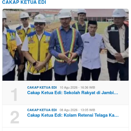
CAKAP KETUA EDI
1
10 Agu 2026 - 16:36 WIB
CAKAP KETUA EDI
Cakap Ketua Edi: Sekolah Rakyat di Jambi…
2
08 Agu 2026 - 13:05 WIB
CAKAP KETUA EDI
Cakap Ketua Edi: Kolam Retensi Telaga Ka…