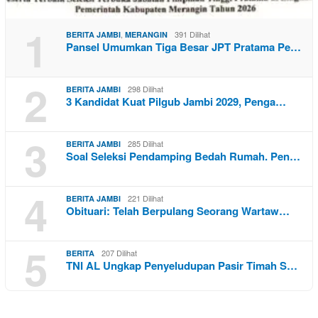
1
,
391 Dilihat
BERITA JAMBI
MERANGIN
Pansel Umumkan Tiga Besar JPT Pratama Pe…
2
298 Dilihat
BERITA JAMBI
3 Kandidat Kuat Pilgub Jambi 2029, Penga…
3
285 Dilihat
BERITA JAMBI
Soal Seleksi Pendamping Bedah Rumah. Pen…
4
221 Dilihat
BERITA JAMBI
Obituari: Telah Berpulang Seorang Wartaw…
5
207 Dilihat
BERITA
TNI AL Ungkap Penyeludupan Pasir Timah S…