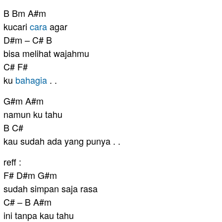
B Bm A#m
kucari
cara
agar
D#m – C# B
bisa melihat wajahmu
C# F#
ku
bahagia
. .
G#m A#m
namun ku tahu
B C#
kau sudah ada yang punya . .
reff :
F# D#m G#m
sudah simpan saja rasa
C# – B A#m
ini tanpa kau tahu