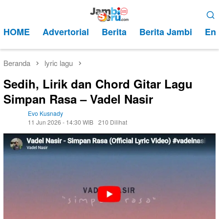
Loncat
Menu
ke
Mobile
HOME
Advertorial
Berita
Berita Jambi
Ent
konten
Beranda
lyric lagu
Sedih, Lirik dan Chord Gitar Lagu
Simpan Rasa – Vadel Nasir
Evo Kusnady
11 Jun 2026 - 14:30 WIB
210 Dilihat