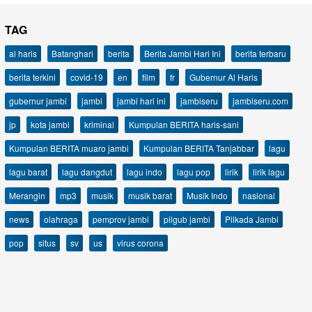
TAG
al haris
Batanghari
berita
Berita Jambi Hari Ini
berita terbaru
berita terkini
covid-19
en
film
fr
Gubernur Al Haris
gubernur jambi
jambi
jambi hari ini
jambiseru
jambiseru.com
jp
kota jambi
kriminal
Kumpulan BERITA haris-sani
Kumpulan BERITA muaro jambi
Kumpulan BERITA Tanjabbar
lagu
lagu barat
lagu dangdut
lagu indo
lagu pop
lirik
lirik lagu
Merangin
mp3
musik
musik barat
Musik Indo
nasional
news
olahraga
pemprov jambi
pilgub jambi
Pilkada Jambi
pop
situs
sv
us
virus corona