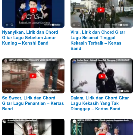
Nyanyikan, Lirik dan Chord
Viral, Lirik dan Chord Gitar
Gitar Lagu Sebelum Janur
Lagu Selamat Tinggal
Kuning – Kenshi Band
Kekasih Terbaik – Kertas
Band
So Sweet, Lirik dan Chord
Dalam, Lirik dan Chord Gitar
Gitar Lagu Penantian – Kertas
Lagu Kekasih Yang Tak
Band
Dianggap – Kertas Band