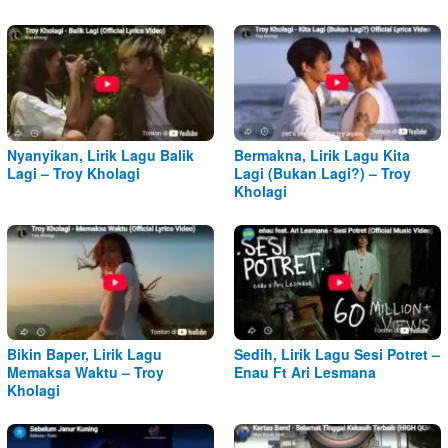
Nyanyikan, Lirik Lagu Balik
Bermakna, Lirik Lagu Kita
Lagi – Troy Kholagi
Lagi (Bukan Lagi?) – Troy
Kholagi
Bikin Baper, Lirik Lagu
Sedih, Lirik Lagu Sesi Potret –
Memaksa Waktu – Troy
Enau Ft Ari Lesmana
Kholagi