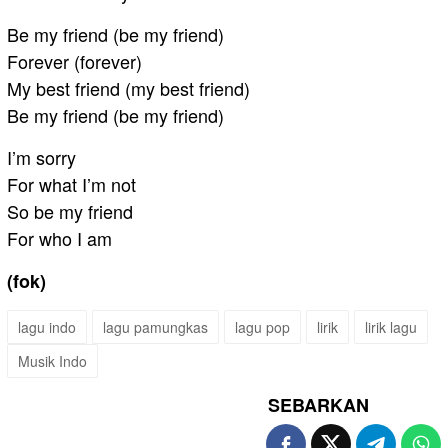
Be my friend (be my friend)
Forever (forever)
My best friend (my best friend)
Be my friend (be my friend)
I’m sorry
For what I’m not
So be my friend
For who I am
(fok)
lagu indo
lagu pamungkas
lagu pop
lirik
lirik lagu
Musik Indo
SEBARKAN