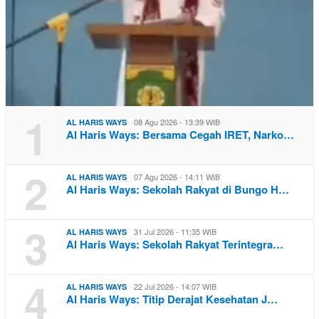
1
08 Agu 2026 - 13:39 WIB
AL HARIS WAYS
Al Haris Ways: Bersama Cegah IRET, Narko…
2
07 Agu 2026 - 14:11 WIB
AL HARIS WAYS
Al Haris Ways: Sekolah Rakyat di Bungo H…
3
31 Jul 2026 - 11:35 WIB
AL HARIS WAYS
Al Haris Ways: Sekolah Rakyat Terintegra…
4
22 Jul 2026 - 14:07 WIB
AL HARIS WAYS
Al Haris Ways: Titip Derajat Kesehatan J…