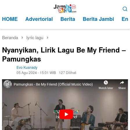
Loncat
Menu
ke
Mobile
HOME
Advertorial
Berita
Berita Jambi
Ent
konten
Beranda
lyric lagu
Nyanyikan, Lirik Lagu Be My Friend –
Pamungkas
Evo Kusnady
05 Agu 2024 - 15:01 WIB
127 Dilihat