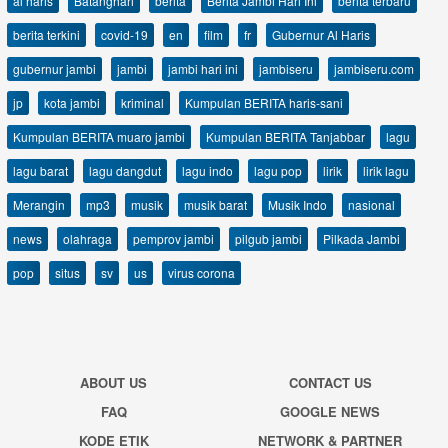
al haris
Batanghari
berita
Berita Jambi Hari Ini
berita terbaru
berita terkini
covid-19
en
film
fr
Gubernur Al Haris
gubernur jambi
jambi
jambi hari ini
jambiseru
jambiseru.com
jp
kota jambi
kriminal
Kumpulan BERITA haris-sani
Kumpulan BERITA muaro jambi
Kumpulan BERITA Tanjabbar
lagu
lagu barat
lagu dangdut
lagu indo
lagu pop
lirik
lirik lagu
Merangin
mp3
musik
musik barat
Musik Indo
nasional
news
olahraga
pemprov jambi
pilgub jambi
Pilkada Jambi
pop
situs
sv
us
virus corona
ABOUT US
CONTACT US
FAQ
GOOGLE NEWS
KODE ETIK
NETWORK & PARTNER