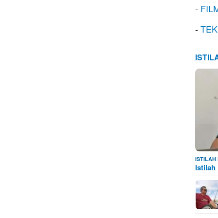
-
FIL
-
TEK
ISTI
ISTILA
Istila