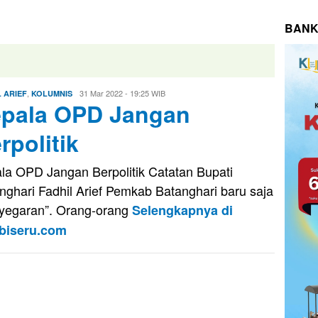
BANK
,
Eri
31 Mar 2022 - 19:25 WIB
 ARIEF
KOLUMNIS
pala OPD Jangan
Saputra
rpolitik
la OPD Jangan Berpolitik Catatan Bupati
nghari Fadhil Arief Pemkab Batanghari baru saja
yegaran”. Orang-orang
Selengkapnya di
biseru.com