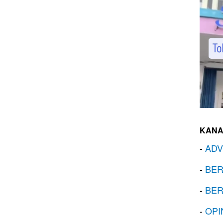
KANA
-
ADV
-
BER
-
BER
-
OPI