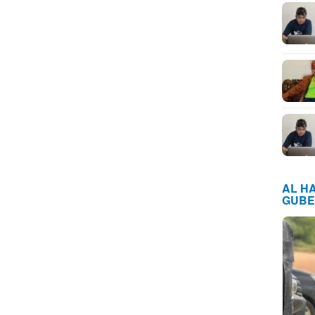
AL H
GUBE