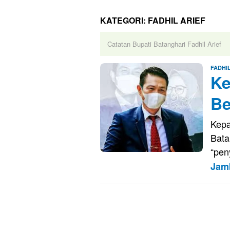
KATEGORI:
FADHIL ARIEF
Catatan Bupati Batanghari Fadhil Arief
FADHIL
Ke
Be
Kepa
Bata
“pen
Jam