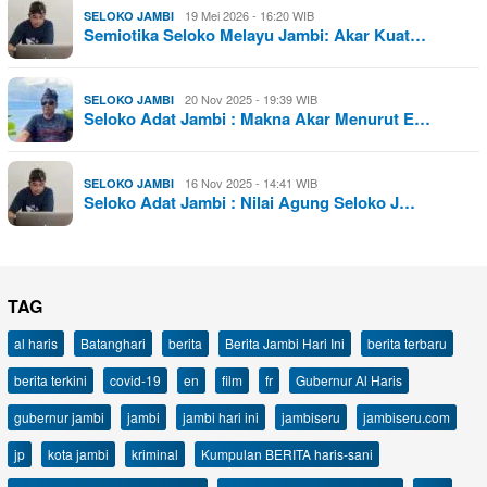
19 Mei 2026 - 16:20 WIB
SELOKO JAMBI
Semiotika Seloko Melayu Jambi: Akar Kuat…
20 Nov 2025 - 19:39 WIB
SELOKO JAMBI
Seloko Adat Jambi : Makna Akar Menurut E…
16 Nov 2025 - 14:41 WIB
SELOKO JAMBI
Seloko Adat Jambi : Nilai Agung Seloko J…
TAG
al haris
Batanghari
berita
Berita Jambi Hari Ini
berita terbaru
berita terkini
covid-19
en
film
fr
Gubernur Al Haris
gubernur jambi
jambi
jambi hari ini
jambiseru
jambiseru.com
jp
kota jambi
kriminal
Kumpulan BERITA haris-sani