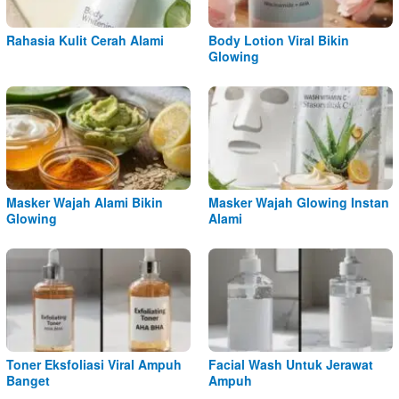
Rahasia Kulit Cerah Alami
Body Lotion Viral Bikin
Glowing
Masker Wajah Alami Bikin
Masker Wajah Glowing Instan
Glowing
Alami
Toner Eksfoliasi Viral Ampuh
Facial Wash Untuk Jerawat
Banget
Ampuh