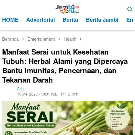
Loncat
Menu
ke
Mobile
HOME
Advertorial
Berita
Berita Jambi
Ent
konten
Beranda
Entertainment
Health
Manfaat Serai untuk Kesehatan
Tubuh: Herbal Alami yang Dipercaya
Bantu Imunitas, Pencernaan, dan
Tekanan Darah
Aris
10 Mei 2026 - 10:01 WIB
114 Dilihat