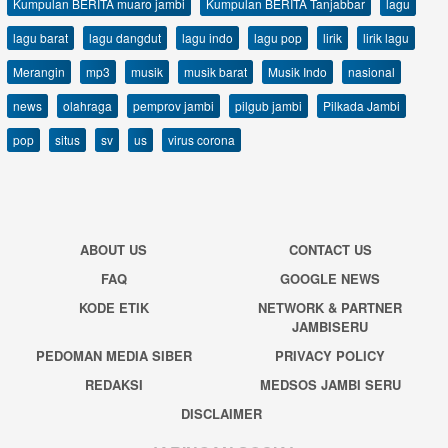
Kumpulan BERITA muaro jambi
Kumpulan BERITA Tanjabbar
lagu
lagu barat
lagu dangdut
lagu indo
lagu pop
lirik
lirik lagu
Merangin
mp3
musik
musik barat
Musik Indo
nasional
news
olahraga
pemprov jambi
pilgub jambi
Pilkada Jambi
pop
situs
sv
us
virus corona
ABOUT US
CONTACT US
FAQ
GOOGLE NEWS
KODE ETIK
NETWORK & PARTNER
JAMBISERU
PEDOMAN MEDIA SIBER
PRIVACY POLICY
REDAKSI
MEDSOS JAMBI SERU
DISCLAIMER