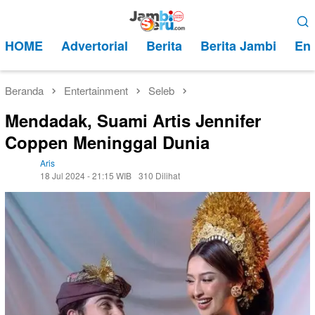
Loncat
Menu
ke
Mobile
HOME
Advertorial
Berita
Berita Jambi
Ent
konten
Beranda
Entertainment
Seleb
Mendadak, Suami Artis Jennifer
Coppen Meninggal Dunia
Aris
18 Jul 2024 - 21:15 WIB
310 Dilihat