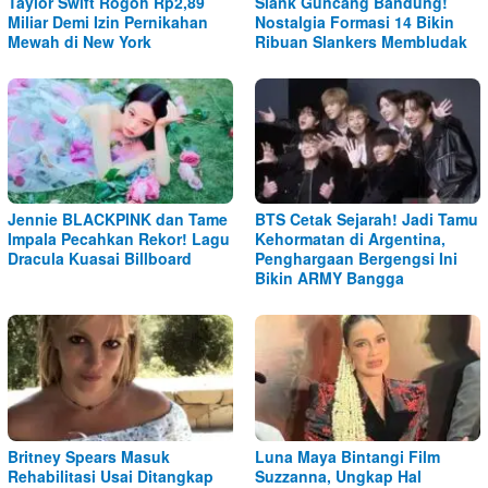
Taylor Swift Rogoh Rp2,89
Slank Guncang Bandung!
Miliar Demi Izin Pernikahan
Nostalgia Formasi 14 Bikin
Mewah di New York
Ribuan Slankers Membludak
Jennie BLACKPINK dan Tame
BTS Cetak Sejarah! Jadi Tamu
Impala Pecahkan Rekor! Lagu
Kehormatan di Argentina,
Dracula Kuasai Billboard
Penghargaan Bergengsi Ini
Bikin ARMY Bangga
Britney Spears Masuk
Luna Maya Bintangi Film
Rehabilitasi Usai Ditangkap
Suzzanna, Ungkap Hal