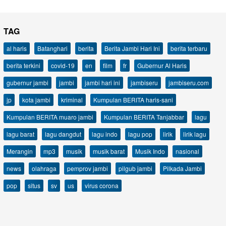
TAG
al haris
Batanghari
berita
Berita Jambi Hari Ini
berita terbaru
berita terkini
covid-19
en
film
fr
Gubernur Al Haris
gubernur jambi
jambi
jambi hari ini
jambiseru
jambiseru.com
jp
kota jambi
kriminal
Kumpulan BERITA haris-sani
Kumpulan BERITA muaro jambi
Kumpulan BERITA Tanjabbar
lagu
lagu barat
lagu dangdut
lagu indo
lagu pop
lirik
lirik lagu
Merangin
mp3
musik
musik barat
Musik Indo
nasional
news
olahraga
pemprov jambi
pilgub jambi
Pilkada Jambi
pop
situs
sv
us
virus corona