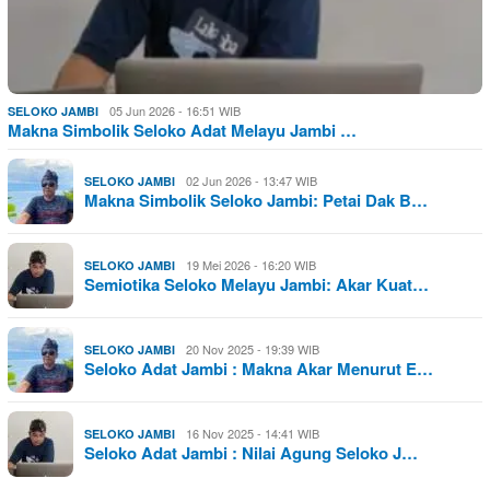
05 Jun 2026 - 16:51 WIB
SELOKO JAMBI
Makna Simbolik Seloko Adat Melayu Jambi …
02 Jun 2026 - 13:47 WIB
SELOKO JAMBI
Makna Simbolik Seloko Jambi: Petai Dak B…
19 Mei 2026 - 16:20 WIB
SELOKO JAMBI
Semiotika Seloko Melayu Jambi: Akar Kuat…
20 Nov 2025 - 19:39 WIB
SELOKO JAMBI
Seloko Adat Jambi : Makna Akar Menurut E…
16 Nov 2025 - 14:41 WIB
SELOKO JAMBI
Seloko Adat Jambi : Nilai Agung Seloko J…