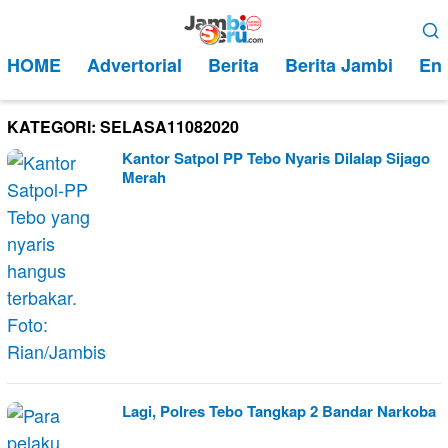
Loncat
Menu
ke
Mobile
HOME
Advertorial
Berita
Berita Jambi
Ent
konten
KATEGORI:
SELASA11082020
Kantor Satpol PP Tebo Nyaris Dilalap Sijago
Merah
Lagi, Polres Tebo Tangkap 2 Bandar Narkoba