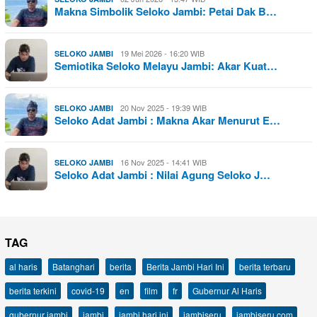
Makna Simbolik Seloko Jambi: Petai Dak B…
19 Mei 2026 - 16:20 WIB
SELOKO JAMBI
Semiotika Seloko Melayu Jambi: Akar Kuat…
20 Nov 2025 - 19:39 WIB
SELOKO JAMBI
Seloko Adat Jambi : Makna Akar Menurut E…
16 Nov 2025 - 14:41 WIB
SELOKO JAMBI
Seloko Adat Jambi : Nilai Agung Seloko J…
TAG
al haris
Batanghari
berita
Berita Jambi Hari Ini
berita terbaru
berita terkini
covid-19
en
film
fr
Gubernur Al Haris
gubernur jambi
jambi
jambi hari ini
jambiseru
jambiseru.com