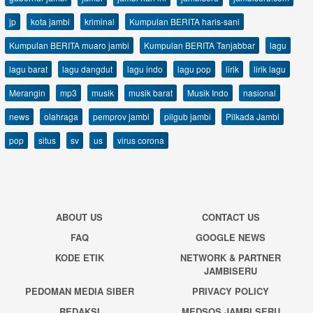
jp
kota jambi
kriminal
Kumpulan BERITA haris-sani
Kumpulan BERITA muaro jambi
Kumpulan BERITA Tanjabbar
lagu
lagu barat
lagu dangdut
lagu indo
lagu pop
lirik
lirik lagu
Merangin
mp3
musik
musik barat
Musik Indo
nasional
news
olahraga
pemprov jambi
pilgub jambi
Pilkada Jambi
pop
situs
sv
us
virus corona
ABOUT US
CONTACT US
FAQ
GOOGLE NEWS
KODE ETIK
NETWORK & PARTNER
JAMBISERU
PEDOMAN MEDIA SIBER
PRIVACY POLICY
REDAKSI
MEDSOS JAMBI SERU