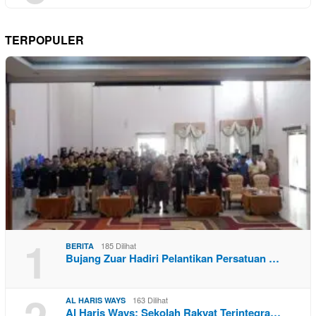
TERPOPULER
1
185 Dilihat
BERITA
Bujang Zuar Hadiri Pelantikan Persatuan …
2
163 Dilihat
AL HARIS WAYS
Al Haris Ways: Sekolah Rakyat Terintegra…