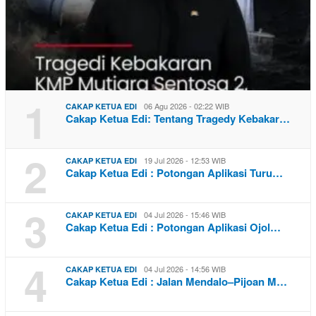
1
06 Agu 2026 - 02:22 WIB
CAKAP KETUA EDI
Cakap Ketua Edi: Tentang Tragedy Kebakar…
2
19 Jul 2026 - 12:53 WIB
CAKAP KETUA EDI
Cakap Ketua Edi : Potongan Aplikasi Turu…
3
04 Jul 2026 - 15:46 WIB
CAKAP KETUA EDI
Cakap Ketua Edi : Potongan Aplikasi Ojol…
4
04 Jul 2026 - 14:56 WIB
CAKAP KETUA EDI
Cakap Ketua Edi : Jalan Mendalo–Pijoan M…