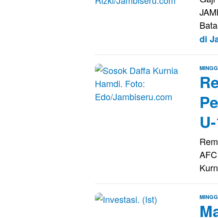
JAM
Bata
di 
MINGG
Re
Pe
U-
Rema
AFC 
Kurn
MINGG
Ma