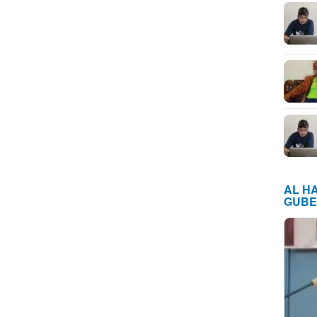
AL H
GUBE