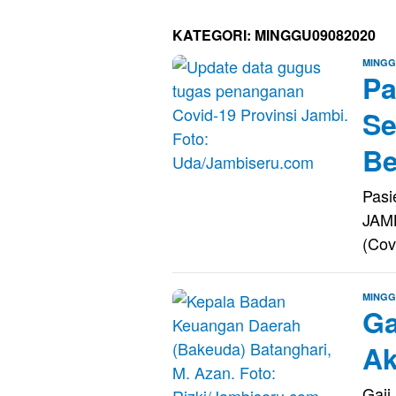
KATEGORI:
MINGGU09082020
MINGG
Pa
Se
Be
Pasi
JAMB
(Cov
MINGG
Ga
Ak
Gaji