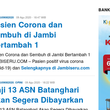
BANK
Evo
09 Agu 2020 - 18:47 WIB
U09082020
sien Corona dan
Kusnady
mbuh di Jambi
rtambah 1
en Corona dan Sembuh di Jambi Bertambah 1
ISERU.COM – Pasien positif virus corona
id-19) dan
Selengkapnya di Jambiseru.com
,
Evo
09 Agu 2020 - 18:22 WIB
U09082020
OPINI
ji 13 ASN Batanghari
Kusnady
an Segera Dibayarkan
 13 ASN Batanghari Akan Segera Dibayarkan