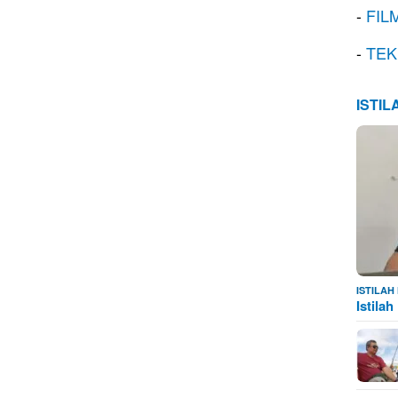
-
FIL
-
TEK
ISTI
ISTILA
Istila