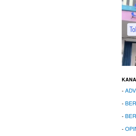
KANA
-
ADV
-
BER
-
BER
-
OPI