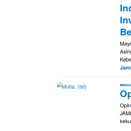
In
In
Be
Mayo
Asin
Kebe
Jam
MINGG
Op
Opin
JAMB
kek