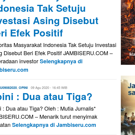
donesia Tak Setuju
vestasi Asing Disebut
ri Efek Positif
ritas Masyarakat Indonesia Tak Setuju Investasi
g Disebut Beri Efek Positif JAMBISERU.COM –
radaan investor
Selengkapnya di
biseru.com
,
Evo
09 Agu 2020 - 16:45 WIB
U09082020
OPINI
ini : Dua atau Tiga?
Kusnady
i : Dua atau Tiga? Oleh : Mutia Jurnalis*
ISERU.COM – Menarik turut menyimak
uatan
Selengkapnya di Jambiseru.com