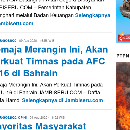
BISERU.COM – Pemerintah Kabupaten
nghari melalui Badan Keuangan
Selengkapnya
Jambiseru.com
Evo
09 Agu 2020 - 16:56 WIB
U09082020
maja Merangin Ini, Akan
Kusnady
PTPN 
rkuat Timnas pada AFC
16 di Bahrain
ja Merangin Ini, Akan Perkuat Timnas pada
U-16 di Bahrain JAMBISERU.COM – Daffa
ia Hamdi
Selengkapnya di Jambiseru.com
,
Evo
09 Agu 2020 - 16:52 WIB
U09082020
OPINI
yoritas Masyarakat
Kusnady