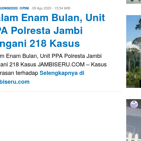
,
Evo
09 Agu 2020 - 15:54 WIB
U09082020
OPINI
lam Enam Bulan, Unit
Kusnady
A Polresta Jambi
ngani 218 Kasus
m Enam Bulan, Unit PPA Polresta Jambi
gani 218 Kasus JAMBISERU.COM – Kasus
rasan terhadap
Selengkapnya di
biseru.com