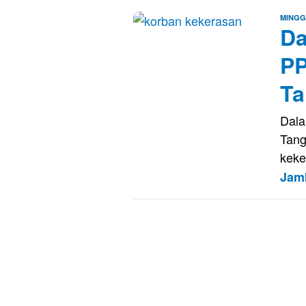
MINGG
Da
PP
Ta
Dala
Tan
keke
Jam