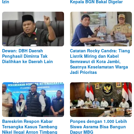
Izin
Kepala BGN Bakal Digelar
Dewan: DBH Daerah
Catatan Rocky Candra: Tiang
Penghasil Diminta Tak
Listrik Miring dan Kabel
Dialihkan ke Daerah Lain
Semrawut di Kota Jambi,
Saatnya Keselamatan Warga
Jadi Prioritas
Bareskrim Respon Kabar
Ponpes dengan 1.000 Lebih
Tersangka Kasus Tambang
Siswa Asrama Bisa Bangun
Nikel Ilegal Anton Timbang
Dapur MBG