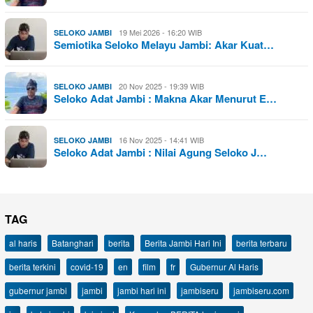
19 Mei 2026 - 16:20 WIB
SELOKO JAMBI
Semiotika Seloko Melayu Jambi: Akar Kuat…
20 Nov 2025 - 19:39 WIB
SELOKO JAMBI
Seloko Adat Jambi : Makna Akar Menurut E…
16 Nov 2025 - 14:41 WIB
SELOKO JAMBI
Seloko Adat Jambi : Nilai Agung Seloko J…
TAG
al haris
Batanghari
berita
Berita Jambi Hari Ini
berita terbaru
berita terkini
covid-19
en
film
fr
Gubernur Al Haris
gubernur jambi
jambi
jambi hari ini
jambiseru
jambiseru.com