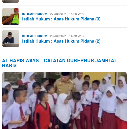
27 Jul 2025 - 15:25 WIB
ISTILAH HUKUM
Istilah Hukum : Asas Hukum Pidana (3)
26 Jul 2025 - 14:58 WIB
ISTILAH HUKUM
Istilah Hukum : Asas Hukum Pidana (2)
AL HARIS WAYS – CATATAN GUBERNUR JAMBI AL
HARIS