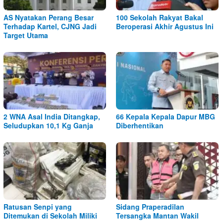
AS Nyatakan Perang Besar
100 Sekolah Rakyat Bakal
Terhadap Kartel, CJNG Jadi
Beroperasi Akhir Agustus Ini
Target Utama
2 WNA Asal India Ditangkap,
66 Kepala Kepala Dapur MBG
Seludupkan 10,1 Kg Ganja
Diberhentikan
Ratusan Senpi yang
Sidang Praperadilan
Ditemukan di Sekolah Miliki
Tersangka Mantan Wakil