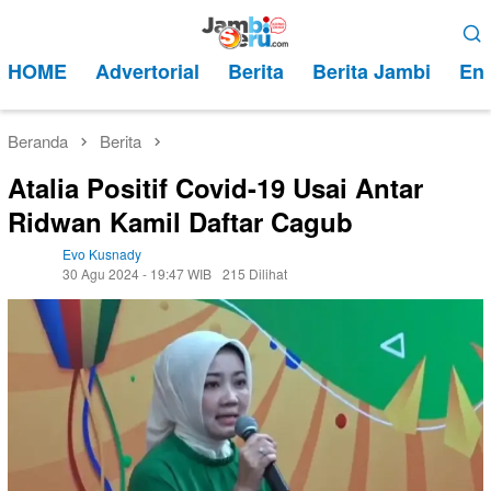
Loncat
Menu
ke
Mobile
HOME
Advertorial
Berita
Berita Jambi
Ent
konten
Beranda
Berita
Atalia Positif Covid-19 Usai Antar
Ridwan Kamil Daftar Cagub
Evo Kusnady
30 Agu 2024 - 19:47 WIB
215 Dilihat