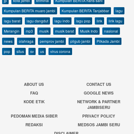
jp
kota jambi
kriminal
Kumpulan BERITA haris-sani
Kumpulan BERITA muaro jambi
Kumpulan BERITA Tanjabbar
lagu
lagu barat
lagu dangdut
lagu indo
lagu pop
lirik
lirik lagu
Merangin
mp3
musik
musik barat
Musik Indo
nasional
news
olahraga
pemprov jambi
pilgub jambi
Pilkada Jambi
pop
situs
sv
us
virus corona
ABOUT US
CONTACT US
FAQ
GOOGLE NEWS
KODE ETIK
NETWORK & PARTNER
JAMBISERU
PEDOMAN MEDIA SIBER
PRIVACY POLICY
REDAKSI
MEDSOS JAMBI SERU
DISCLAIMER