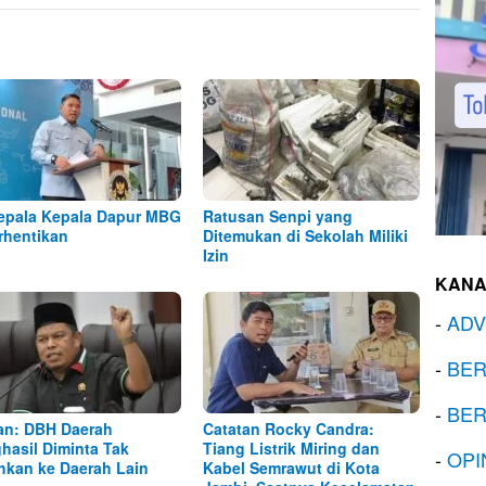
epala Kepala Dapur MBG
Ratusan Senpi yang
rhentikan
Ditemukan di Sekolah Miliki
Izin
KANA
-
ADV
-
BER
-
BER
n: DBH Daerah
Catatan Rocky Candra:
hasil Diminta Tak
Tiang Listrik Miring dan
-
OPI
ihkan ke Daerah Lain
Kabel Semrawut di Kota