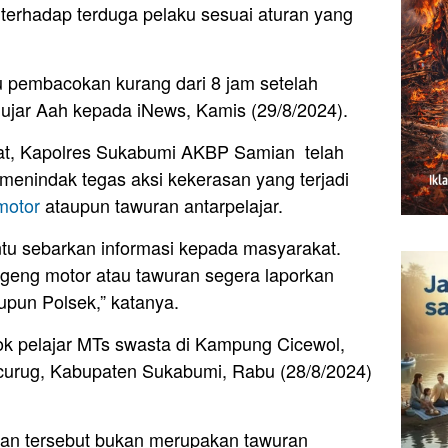
terhadap terduga pelaku sesuai aturan yang
u pembacokan kurang dari 8 jam setelah
 ujar Aah kepada iNews, Kamis (29/8/2024).
at, Kapolres Sukabumi AKBP Samian telah
menindak tegas aksi kekerasan yang terjadi
motor
ataupun tawuran antarpelajar.
ntu sebarkan informasi kepada masyarakat.
i geng motor atau tawuran segera laporkan
upun Polsek,” katanya.
k pelajar MTs swasta di Kampung Cicewol,
curug, Kabupaten Sukabumi, Rabu (28/8/2024)
dian tersebut bukan merupakan tawuran