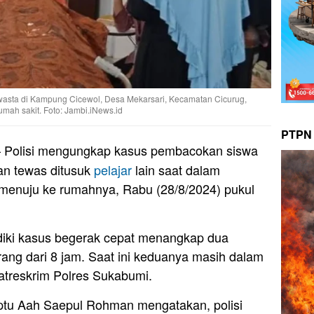
wasta di Kampung Cicewol, Desa Mekarsari, Kecamatan Cicurug,
ah sakit. Foto: Jambi.iNews.id
PTPN 
 Polisi mengungkap kasus pembacokan siswa
an tewas ditusuk
pelajar
lain saat dalam
h menuju ke rumahnya, Rabu (28/8/2024) pukul
iki kasus begerak cepat menangkap dua
ang dari 8 jam. Saat ini keduanya masih dalam
atreskrim Polres Sukabumi.
ptu Aah Saepul Rohman mengatakan, polisi