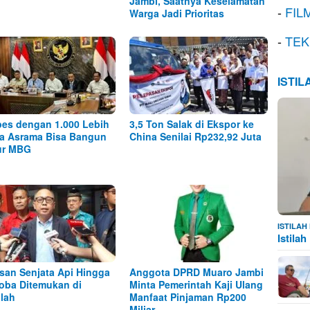
Jambi, Saatnya Keselamatan
-
FIL
Warga Jadi Prioritas
-
TEK
ISTI
es dengan 1.000 Lebih
3,5 Ton Salak di Ekspor ke
a Asrama Bisa Bangun
China Senilai Rp232,92 Juta
ur MBG
ISTILA
Istila
san Senjata Api Hingga
Anggota DPRD Muaro Jambi
oba Ditemukan di
Minta Pemerintah Kaji Ulang
lah
Manfaat Pinjaman Rp200
Miliar