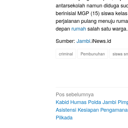
antarsekolah namun diduga sud
berinisial MGP (15) siswa kelas
perjalanan pulang menuju rumah
depan
rumah
salah satu warga.
Sumber:
Jambi
.iNews.id
criminal
Pembunuhan
siswa s
Navigasi
Pos sebelumnya
pos
Kabid Humas Polda Jambi Pim
Asistensi Kesiapan Pengamana
Pilkada