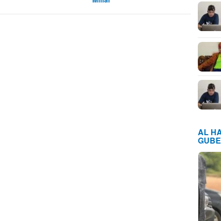
AL H
GUBE