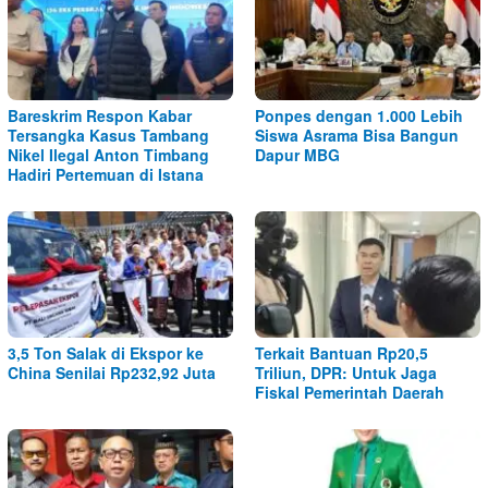
Bareskrim Respon Kabar
Ponpes dengan 1.000 Lebih
Tersangka Kasus Tambang
Siswa Asrama Bisa Bangun
Nikel Ilegal Anton Timbang
Dapur MBG
Hadiri Pertemuan di Istana
3,5 Ton Salak di Ekspor ke
Terkait Bantuan Rp20,5
China Senilai Rp232,92 Juta
Triliun, DPR: Untuk Jaga
Fiskal Pemerintah Daerah