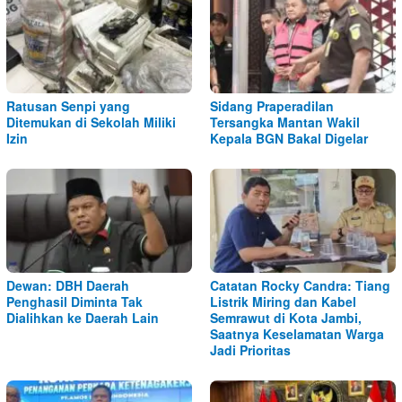
Ratusan Senpi yang
Sidang Praperadilan
Ditemukan di Sekolah Miliki
Tersangka Mantan Wakil
Izin
Kepala BGN Bakal Digelar
Dewan: DBH Daerah
Catatan Rocky Candra: Tiang
Penghasil Diminta Tak
Listrik Miring dan Kabel
Dialihkan ke Daerah Lain
Semrawut di Kota Jambi,
Saatnya Keselamatan Warga
Jadi Prioritas