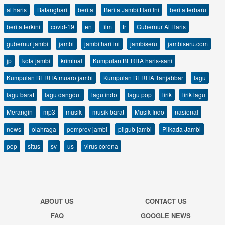
al haris
Batanghari
berita
Berita Jambi Hari Ini
berita terbaru
berita terkini
covid-19
en
film
fr
Gubernur Al Haris
gubernur jambi
jambi
jambi hari ini
jambiseru
jambiseru.com
jp
kota jambi
kriminal
Kumpulan BERITA haris-sani
Kumpulan BERITA muaro jambi
Kumpulan BERITA Tanjabbar
lagu
lagu barat
lagu dangdut
lagu indo
lagu pop
lirik
lirik lagu
Merangin
mp3
musik
musik barat
Musik Indo
nasional
news
olahraga
pemprov jambi
pilgub jambi
Pilkada Jambi
pop
situs
sv
us
virus corona
ABOUT US
CONTACT US
FAQ
GOOGLE NEWS