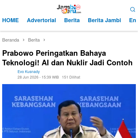
Loncat
Menu
ke
Mobile
HOME
Advertorial
Berita
Berita Jambi
Ent
konten
Beranda
Berita
Prabowo Peringatkan Bahaya
Teknologi! AI dan Nuklir Jadi Contoh
Evo Kusnady
28 Jun 2026 - 15:39 WIB
151 Dilihat