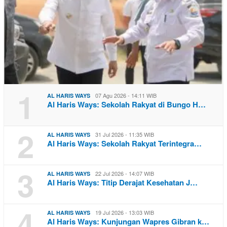
1
07 Agu 2026 - 14:11 WIB
AL HARIS WAYS
Al Haris Ways: Sekolah Rakyat di Bungo H…
2
31 Jul 2026 - 11:35 WIB
AL HARIS WAYS
Al Haris Ways: Sekolah Rakyat Terintegra…
3
22 Jul 2026 - 14:07 WIB
AL HARIS WAYS
Al Haris Ways: Titip Derajat Kesehatan J…
4
19 Jul 2026 - 13:03 WIB
AL HARIS WAYS
Al Haris Ways: Kunjungan Wapres Gibran k…