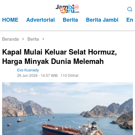
Loncat
Menu
ke
Mobile
HOME
Advertorial
Berita
Berita Jambi
Ent
konten
Beranda
Berita
Kapal Mulai Keluar Selat Hormuz,
Harga Minyak Dunia Melemah
Evo Kusnady
26 Jun 2026 - 14:37 WIB
110 Dilihat