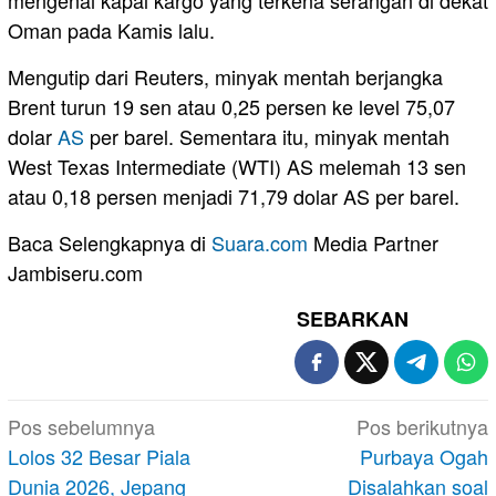
mengenai kapal kargo yang terkena serangan di dekat
Oman pada Kamis lalu.
Mengutip dari Reuters, minyak mentah berjangka
Brent turun 19 sen atau 0,25 persen ke level 75,07
dolar
AS
per barel. Sementara itu, minyak mentah
West Texas Intermediate (WTI) AS melemah 13 sen
atau 0,18 persen menjadi 71,79 dolar AS per barel.
Baca Selengkapnya di
Suara.com
Media Partner
Jambiseru.com
SEBARKAN
Navigasi
Pos sebelumnya
Pos berikutnya
pos
Lolos 32 Besar Piala
Purbaya Ogah
Dunia 2026, Jepang
Disalahkan soal