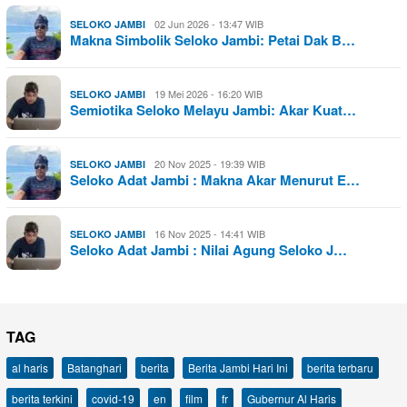
02 Jun 2026 - 13:47 WIB
SELOKO JAMBI
Makna Simbolik Seloko Jambi: Petai Dak B…
19 Mei 2026 - 16:20 WIB
SELOKO JAMBI
Semiotika Seloko Melayu Jambi: Akar Kuat…
20 Nov 2025 - 19:39 WIB
SELOKO JAMBI
Seloko Adat Jambi : Makna Akar Menurut E…
16 Nov 2025 - 14:41 WIB
SELOKO JAMBI
Seloko Adat Jambi : Nilai Agung Seloko J…
TAG
al haris
Batanghari
berita
Berita Jambi Hari Ini
berita terbaru
berita terkini
covid-19
en
film
fr
Gubernur Al Haris