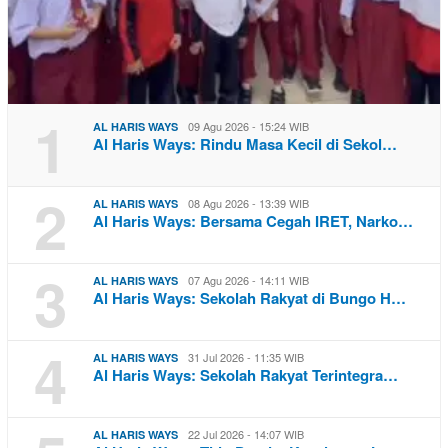
1
09 Agu 2026 - 15:24 WIB
AL HARIS WAYS
Al Haris Ways: Rindu Masa Kecil di Sekol…
2
08 Agu 2026 - 13:39 WIB
AL HARIS WAYS
Al Haris Ways: Bersama Cegah IRET, Narko…
3
07 Agu 2026 - 14:11 WIB
AL HARIS WAYS
Al Haris Ways: Sekolah Rakyat di Bungo H…
4
31 Jul 2026 - 11:35 WIB
AL HARIS WAYS
Al Haris Ways: Sekolah Rakyat Terintegra…
22 Jul 2026 - 14:07 WIB
AL HARIS WAYS