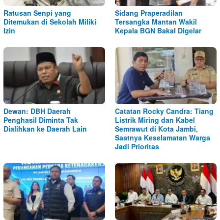
Ratusan Senpi yang
Sidang Praperadilan
Ditemukan di Sekolah Miliki
Tersangka Mantan Wakil
Izin
Kepala BGN Bakal Digelar
Dewan: DBH Daerah
Catatan Rocky Candra: Tiang
Penghasil Diminta Tak
Listrik Miring dan Kabel
Dialihkan ke Daerah Lain
Semrawut di Kota Jambi,
Saatnya Keselamatan Warga
Jadi Prioritas