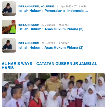
,
11 Agu 2025 - 07:11 WIB
ISTILAH HUKUM
KOLUMNIS
Istilah Hukum : Perceraian di Indonesia …
27 Jul 2025 - 15:25 WIB
ISTILAH HUKUM
Istilah Hukum : Asas Hukum Pidana (3)
26 Jul 2025 - 14:58 WIB
ISTILAH HUKUM
Istilah Hukum : Asas Hukum Pidana (2)
AL HARIS WAYS – CATATAN GUBERNUR JAMBI AL
HARIS