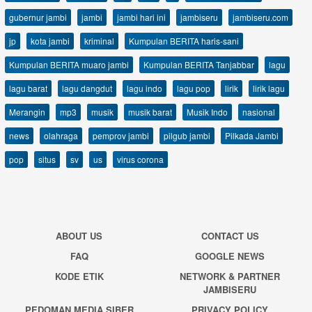
gubernur jambi
jambi
jambi hari ini
jambiseru
jambiseru.com
jp
kota jambi
kriminal
Kumpulan BERITA haris-sani
Kumpulan BERITA muaro jambi
Kumpulan BERITA Tanjabbar
lagu
lagu barat
lagu dangdut
lagu indo
lagu pop
lirik
lirik lagu
Merangin
mp3
musik
musik barat
Musik Indo
nasional
news
olahraga
pemprov jambi
pilgub jambi
Pilkada Jambi
pop
situs
sv
us
virus corona
ABOUT US
CONTACT US
FAQ
GOOGLE NEWS
KODE ETIK
NETWORK & PARTNER
JAMBISERU
PEDOMAN MEDIA SIBER
PRIVACY POLICY