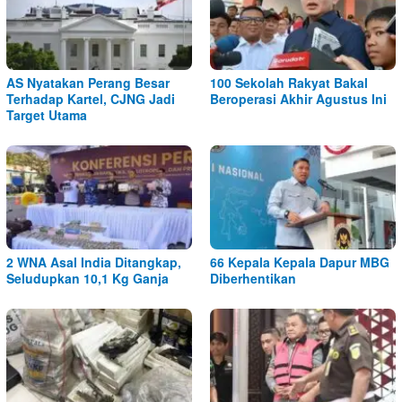
AS Nyatakan Perang Besar
100 Sekolah Rakyat Bakal
Terhadap Kartel, CJNG Jadi
Beroperasi Akhir Agustus Ini
Target Utama
2 WNA Asal India Ditangkap,
66 Kepala Kepala Dapur MBG
Seludupkan 10,1 Kg Ganja
Diberhentikan