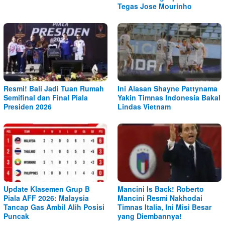
Tegas Jose Mourinho
Resmi! Bali Jadi Tuan Rumah
Ini Alasan Shayne Pattynama
Semifinal dan Final Piala
Yakin Timnas Indonesia Bakal
Presiden 2026
Lindas Vietnam
Update Klasemen Grup B
Mancini Is Back! Roberto
Piala AFF 2026: Malaysia
Mancini Resmi Nakhodai
Tancap Gas Ambil Alih Posisi
Timnas Italia, Ini Misi Besar
Puncak
yang Diembannya!