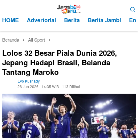
Loncat
Menu
ke
Mobile
HOME
Advertorial
Berita
Berita Jambi
Ent
konten
Beranda
All Sport
Lolos 32 Besar Piala Dunia 2026,
Jepang Hadapi Brasil, Belanda
Tantang Maroko
Evo Kusnady
26 Jun 2026 - 14:35 WIB
113 Dilihat