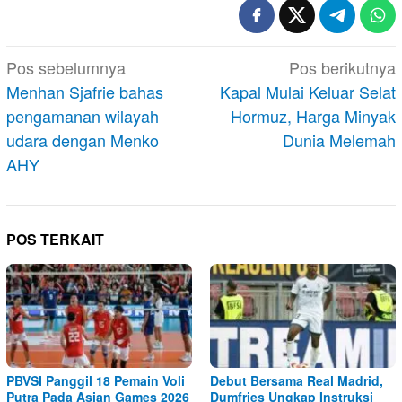
Navigasi
Pos sebelumnya
Pos berikutnya
pos
Menhan Sjafrie bahas
Kapal Mulai Keluar Selat
pengamanan wilayah
Hormuz, Harga Minyak
udara dengan Menko
Dunia Melemah
AHY
POS TERKAIT
PBVSI Panggil 18 Pemain Voli
Debut Bersama Real Madrid,
Putra Pada Asian Games 2026
Dumfries Ungkap Instruksi