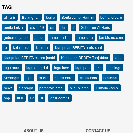
TAG
al haris
Batanghari
berita
Berita Jambi Hari Ini
berita terbaru
berita terkini
covid-19
en
film
fr
Gubernur Al Haris
gubernur jambi
jambi
jambi hari ini
jambiseru
jambiseru.com
jp
kota jambi
kriminal
Kumpulan BERITA haris-sani
Kumpulan BERITA muaro jambi
Kumpulan BERITA Tanjabbar
lagu
lagu barat
lagu dangdut
lagu indo
lagu pop
lirik
lirik lagu
Merangin
mp3
musik
musik barat
Musik Indo
nasional
news
olahraga
pemprov jambi
pilgub jambi
Pilkada Jambi
pop
situs
sv
us
virus corona
ABOUT US
CONTACT US