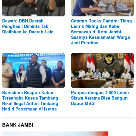
Dewan: DBH Daerah
Catatan Rocky Candra: Tiang
Penghasil Diminta Tak
Listrik Miring dan Kabel
Dialihkan ke Daerah Lain
Semrawut di Kota Jambi,
Saatnya Keselamatan Warga
Jadi Prioritas
Bareskrim Respon Kabar
Ponpes dengan 1.000 Lebih
Tersangka Kasus Tambang
Siswa Asrama Bisa Bangun
Nikel Ilegal Anton Timbang
Dapur MBG
Hadiri Pertemuan di Istana
BANK JAMBI