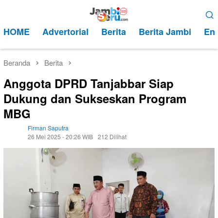
Loncat
Menu
ke
Mobile
HOME
Advertorial
Berita
Berita Jambi
Ent
konten
Beranda
Berita
Anggota DPRD Tanjabbar Siap
Dukung dan Sukseskan Program
MBG
Firman Saputra
26 Mei 2025 - 20:26 WIB
212 Dilihat