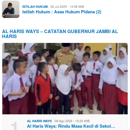
26 Jul 2025 - 14:58 WIB
ISTILAH HUKUM
Istilah Hukum : Asas Hukum Pidana (2)
AL HARIS WAYS – CATATAN GUBERNUR JAMBI AL
HARIS
1
09 Agu 2026 - 15:24 WIB
AL HARIS WAYS
Al Haris Ways: Rindu Masa Kecil di Sekol…