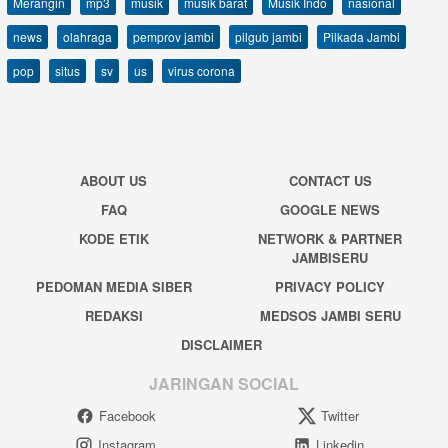
Merangin
mp3
musik
musik barat
Musik Indo
nasional
news
olahraga
pemprov jambi
pilgub jambi
Pilkada Jambi
pop
situs
sv
us
virus corona
ABOUT US
CONTACT US
FAQ
GOOGLE NEWS
KODE ETIK
NETWORK & PARTNER
JAMBISERU
PEDOMAN MEDIA SIBER
PRIVACY POLICY
REDAKSI
MEDSOS JAMBI SERU
DISCLAIMER
JARINGAN SOCIAL
Facebook
Twitter
Instagram
Linkedin