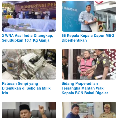
2 WNA Asal India Ditangkap,
66 Kepala Kepala Dapur MBG
Seludupkan 10,1 Kg Ganja
Diberhentikan
Ratusan Senpi yang
Sidang Praperadilan
Ditemukan di Sekolah Miliki
Tersangka Mantan Wakil
Izin
Kepala BGN Bakal Digelar