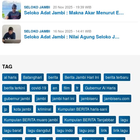
20 Nov 2025 - 19:39 WIB
SELOKO JAMBI
Seloko Adat Jambi : Makna Akar Menurut E…
16 Nov 2025 - 14:41 WIB
SELOKO JAMBI
Seloko Adat Jambi : Nilai Agung Seloko J…
TAG
al haris
Batanghari
berita
Berita Jambi Hari Ini
berita terbaru
berita terkini
covid-19
en
film
fr
Gubernur Al Haris
gubernur jambi
jambi
jambi hari ini
jambiseru
jambiseru.com
jp
kota jambi
kriminal
Kumpulan BERITA haris-sani
Kumpulan BERITA muaro jambi
Kumpulan BERITA Tanjabbar
lagu
lagu barat
lagu dangdut
lagu indo
lagu pop
lirik
lirik lagu