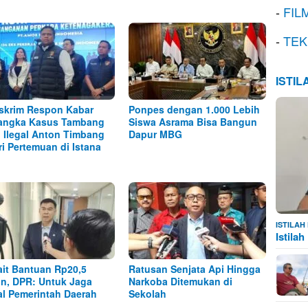
-
FIL
-
TEK
ISTI
skrim Respon Kabar
Ponpes dengan 1.000 Lebih
angka Kasus Tambang
Siswa Asrama Bisa Bangun
l Ilegal Anton Timbang
Dapur MBG
ri Pertemuan di Istana
ISTILA
Istila
ait Bantuan Rp20,5
Ratusan Senjata Api Hingga
iun, DPR: Untuk Jaga
Narkoba Ditemukan di
al Pemerintah Daerah
Sekolah