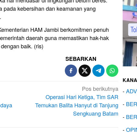
da pada kebersihan dan keamanan yang
.
Kementerian HAM Jambi berkomitmen penuh
 pemerintah daerah guna memastikan hak-hak
dengan baik. (ris)
SEBARKAN
KANA
Pos berikutnya
-
ADV
Operasi Hari Ketiga, Tim SAR
-
BER
udaya
Temukan Balita Hanyut di Tanjung
Sengkuang Batam
-
BER
-
OPI