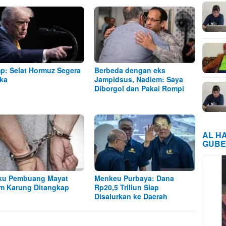
p: Selat Hormuz Segera
Berbeda dengan eks
ka
Jampidsus, Nadiem: Saya
Diborgol dan Pakai Rompi
AL H
GUBE
ku Pembuang Mayat
Menkeu Purbaya: Dana
m Karung Ditangkap
Rp20,5 Triliun Siap
Disalurkan ke Daerah