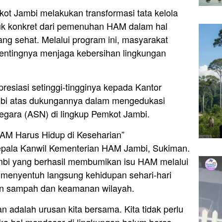
ot Jambi melakukan transformasi tata kelola
k konkret dari pemenuhan HAM dalam hal
ng sehat. Melalui program ini, masyarakat
entingnya menjaga kebersihan lingkungan
esiasi setinggi-tingginya kepada Kantor
bi atas dukungannya dalam mengedukasi
negara (ASN) di lingkup Pemkot Jambi.
AM Harus Hidup di Keseharian”
Kepala Kanwil Kementerian HAM Jambi, Sukiman.
mbi yang berhasil membumikan isu HAM melalui
g menyentuh langsung kehidupan sehari-hari
aan sampah dan keamanan wilayah.
adalah urusan kita bersama. Kita tidak perlu
ka hal mendasar di lingkungan belum beres.