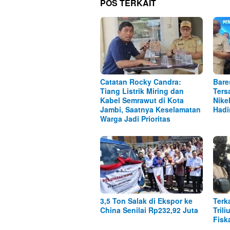
POS TERKAIT
Catatan Rocky Candra:
Bare
Tiang Listrik Miring dan
Ters
Kabel Semrawut di Kota
Nike
Jambi, Saatnya Keselamatan
Hadi
Warga Jadi Prioritas
3,5 Ton Salak di Ekspor ke
Terk
China Senilai Rp232,92 Juta
Tril
Fisk