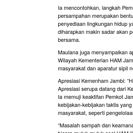
Ia mencontohkan, langkah Pemk
persampahan merupakan bentu
penyediaan lingkungan hidup ya
diharapkan makin sadar akan p
bersama.
Maulana juga menyampaikan apr
Wilayah Kementerian HAM Jam
masyarakat dan aparatur sipil 
Apresiasi Kemenham Jambi: “H
Apresiasi serupa datang dari 
Ia memuji keaktifan Pemkot Ja
kebijakan-kebijakan taktis yan
masyarakat, seperti pengelol
“Masalah sampah dan keamanan 
bicara muluk-muluk soal HAM ji