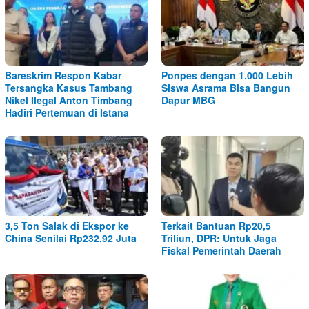
Bareskrim Respon Kabar
Ponpes dengan 1.000 Lebih
Tersangka Kasus Tambang
Siswa Asrama Bisa Bangun
Nikel Ilegal Anton Timbang
Dapur MBG
Hadiri Pertemuan di Istana
3,5 Ton Salak di Ekspor ke
Terkait Bantuan Rp20,5
China Senilai Rp232,92 Juta
Triliun, DPR: Untuk Jaga
Fiskal Pemerintah Daerah