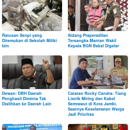
Ratusan Senpi yang
Sidang Praperadilan
Ditemukan di Sekolah Miliki
Tersangka Mantan Wakil
Izin
Kepala BGN Bakal Digelar
Dewan: DBH Daerah
Catatan Rocky Candra: Tiang
Penghasil Diminta Tak
Listrik Miring dan Kabel
Dialihkan ke Daerah Lain
Semrawut di Kota Jambi,
Saatnya Keselamatan Warga
Jadi Prioritas