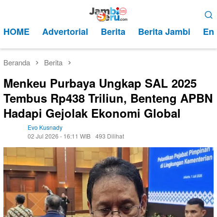
Loncat
Menu
ke
Mobile
HOME
Advertorial
Berita
Berita Jambi
Ent
konten
Beranda
Berita
Menkeu Purbaya Ungkap SAL 2025
Tembus Rp438 Triliun, Benteng APBN
Hadapi Gejolak Ekonomi Global
Evo Kusnady
02 Jul 2026 - 16:11 WIB
493 Dilihat