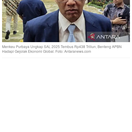
Menkeu Purbaya Ungkap SAL 2025 Tembus Rp438 Triliun, Benteng APBN
Hadapi Gejolak Ekonomi Global. Foto: Antaranews.com