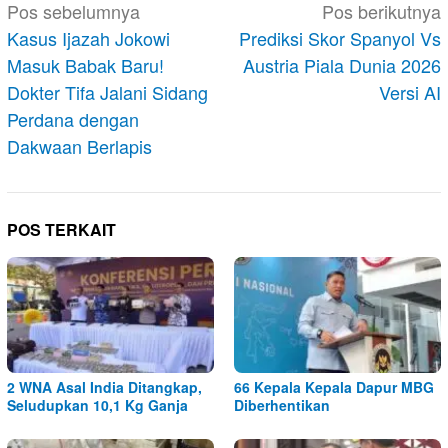
Navigasi
Pos sebelumnya
Pos berikutnya
pos
Kasus Ijazah Jokowi
Prediksi Skor Spanyol Vs
Masuk Babak Baru!
Austria Piala Dunia 2026
Dokter Tifa Jalani Sidang
Versi AI
Perdana dengan
Dakwaan Berlapis
POS TERKAIT
2 WNA Asal India Ditangkap,
66 Kepala Kepala Dapur MBG
Seludupkan 10,1 Kg Ganja
Diberhentikan