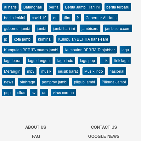
al haris
Batanghari
berita
Berita Jambi Hari Ini
berita terbaru
berita terkini
covid-19
en
film
fr
Gubernur Al Haris
gubernur jambi
jambi
jambi hari ini
jambiseru
jambiseru.com
jp
kota jambi
kriminal
Kumpulan BERITA haris-sani
Kumpulan BERITA muaro jambi
Kumpulan BERITA Tanjabbar
lagu
lagu barat
lagu dangdut
lagu indo
lagu pop
lirik
lirik lagu
Merangin
mp3
musik
musik barat
Musik Indo
nasional
news
olahraga
pemprov jambi
pilgub jambi
Pilkada Jambi
pop
situs
sv
us
virus corona
ABOUT US
CONTACT US
FAQ
GOOGLE NEWS