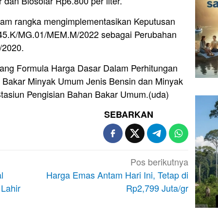
r dan Biosolar Rp6.800 per liter.
alam rangka mengimplementasikan Keputusan
45.K/MG.01/MEM.M/2022 sebagai Perubahan
/2020.
tang Formula Harga Dasar Dalam Perhitungan
n Bakar Minyak Umum Jenis Bensin dan Minyak
 Stasiun Pengisian Bahan Bakar Umum.(uda)
SEBARKAN
Pos berikutnya
l
Harga Emas Antam Hari Ini, Tetap di
Lahir
Rp2,799 Juta/gr