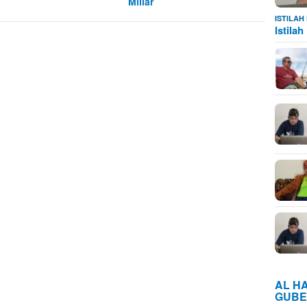
Miliar
ISTILA
Istila
AL H
GUBE