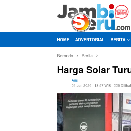
Loncat
ke
konten
HOME
ADVERTORIAL
BERITA
Beranda
Berita
Harga Solar Tur
Aris
01 Jun 2026 - 13:57 WIB
226 Dilihat