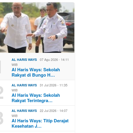
1
07 Agu 2026 - 14:11
AL HARIS WAYS
WIB
Al Haris Ways: Sekolah
Rakyat di Bungo H…
2
31 Jul 2026 - 11:35
AL HARIS WAYS
WIB
Al Haris Ways: Sekolah
Rakyat Terintegra…
3
22 Jul 2026 - 14:07
AL HARIS WAYS
WIB
Al Haris Ways: Titip Derajat
Kesehatan J…