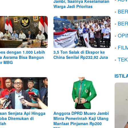
Jambi, Saatnya Keselamatan
Warga Jadi Prioritas
-
BER
-
BER
-
OPI
-
FIL
es dengan 1.000 Lebih
3,5 Ton Salak di Ekspor ke
a Asrama Bisa Bangun
China Senilai Rp232,92 Juta
-
TEK
ur MBG
ISTI
san Senjata Api Hingga
Anggota DPRD Muaro Jambi
oba Ditemukan di
Minta Pemerintah Kaji Ulang
lah
Manfaat Pinjaman Rp200