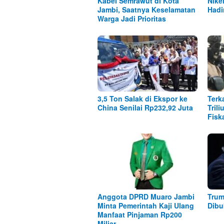
Kabel Semrawut di Kota
Nike
Jambi, Saatnya Keselamatan
Hadi
Warga Jadi Prioritas
3,5 Ton Salak di Ekspor ke
Terk
China Senilai Rp232,92 Juta
Tril
Fisk
Anggota DPRD Muaro Jambi
Trum
Minta Pemerintah Kaji Ulang
Dibu
Manfaat Pinjaman Rp200
Miliar