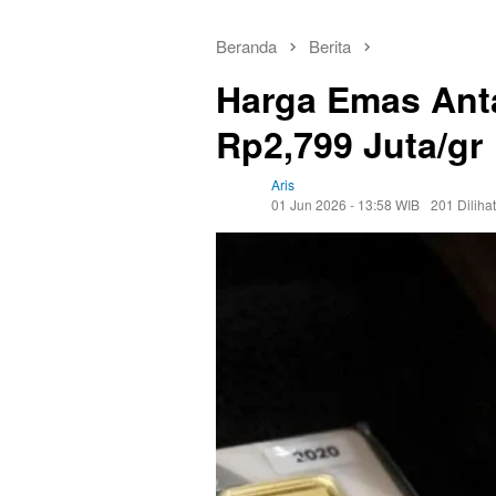
Beranda
Berita
Harga Emas Antam
Rp2,799 Juta/gr
Aris
01 Jun 2026 - 13:58 WIB
201 Dilihat