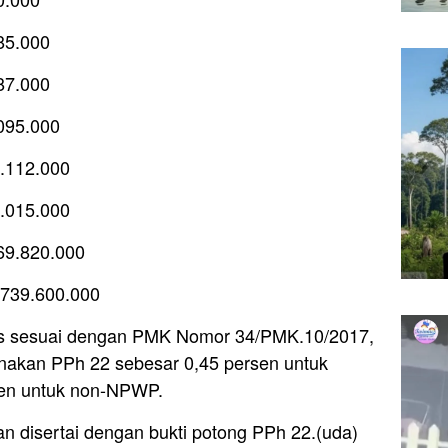
85.000
87.000
.095.000
4.112.000
5.015.000
369.820.000
.739.600.000
mas sesuai dengan PMK Nomor 34/PMK.10/2017,
nakan PPh 22 sebesar 0,45 persen untuk
en untuk non-NPWP.
n disertai dengan bukti potong PPh 22.(uda)