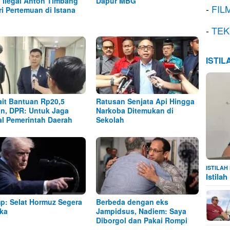
l Ilegal Anton Timbang
Dapur MBG
-
FIL
ri Pertemuan di Istana
-
TEK
ISTI
ait Bantuan Rp20,5
Ratusan Senjata Api Hingga
iun, DPR: Untuk Jaga
Narkoba Ditemukan di
al Pemerintah Daerah
Sekolah
ISTILA
Istila
p: Selat Hormuz Segera
Berbeda dengan eks
ka
Jampidsus, Nadiem: Saya
Diborgol dan Pakai Rompi