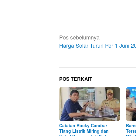
Navigasi
Pos sebelumnya
pos
Harga Solar Turun Per 1 Juni 2
POS TERKAIT
Catatan Rocky Candra:
Bare
Tiang Listrik Miring dan
Ters