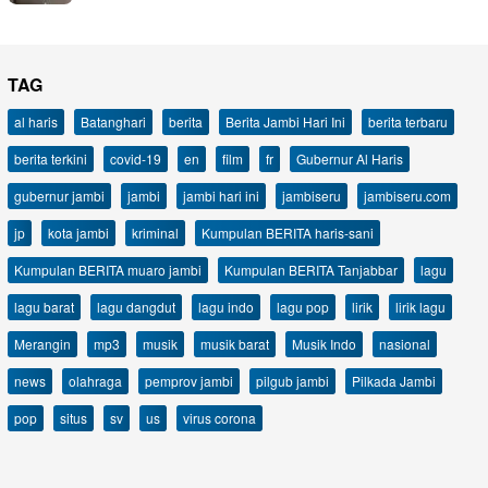
TAG
al haris
Batanghari
berita
Berita Jambi Hari Ini
berita terbaru
berita terkini
covid-19
en
film
fr
Gubernur Al Haris
gubernur jambi
jambi
jambi hari ini
jambiseru
jambiseru.com
jp
kota jambi
kriminal
Kumpulan BERITA haris-sani
Kumpulan BERITA muaro jambi
Kumpulan BERITA Tanjabbar
lagu
lagu barat
lagu dangdut
lagu indo
lagu pop
lirik
lirik lagu
Merangin
mp3
musik
musik barat
Musik Indo
nasional
news
olahraga
pemprov jambi
pilgub jambi
Pilkada Jambi
pop
situs
sv
us
virus corona