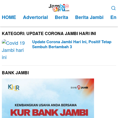
Loncat
Menu
ke
Mobile
HOME
Advertorial
Berita
Berita Jambi
Ent
konten
KATEGORI:
UPDATE CORONA JAMBI HARI INI
Update Corona Jambi Hari Ini, Positif Tetap
Sembuh Bertambah 3
BANK JAMBI