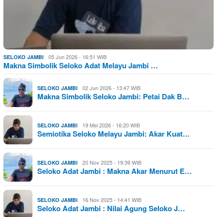
05 Jun 2026 - 16:51 WIB
SELOKO JAMBI
Makna Simbolik Seloko Adat Melayu Jambi …
02 Jun 2026 - 13:47 WIB
SELOKO JAMBI
Makna Simbolik Seloko Jambi: Petai Dak B…
19 Mei 2026 - 16:20 WIB
SELOKO JAMBI
Semiotika Seloko Melayu Jambi: Akar Kuat…
20 Nov 2025 - 19:39 WIB
SELOKO JAMBI
Seloko Adat Jambi : Makna Akar Menurut E…
16 Nov 2025 - 14:41 WIB
SELOKO JAMBI
Seloko Adat Jambi : Nilai Agung Seloko J…