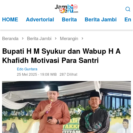
Loncat
Menu
ke
Mobile
HOME
Advertorial
Berita
Berita Jambi
Ent
konten
Beranda
Berita Jambi
Merangin
Bupati H M Syukur dan Wabup H A
Khafidh Motivasi Para Santri
Edo Guntara
25 Mei 2025 - 19:08 WIB
287 Dilihat