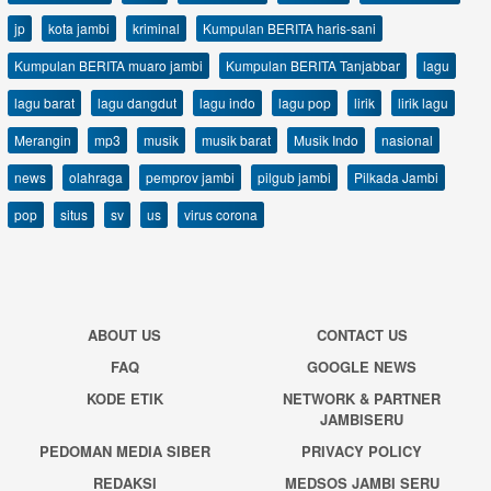
jp
kota jambi
kriminal
Kumpulan BERITA haris-sani
Kumpulan BERITA muaro jambi
Kumpulan BERITA Tanjabbar
lagu
lagu barat
lagu dangdut
lagu indo
lagu pop
lirik
lirik lagu
Merangin
mp3
musik
musik barat
Musik Indo
nasional
news
olahraga
pemprov jambi
pilgub jambi
Pilkada Jambi
pop
situs
sv
us
virus corona
ABOUT US
CONTACT US
FAQ
GOOGLE NEWS
KODE ETIK
NETWORK & PARTNER
JAMBISERU
PEDOMAN MEDIA SIBER
PRIVACY POLICY
REDAKSI
MEDSOS JAMBI SERU