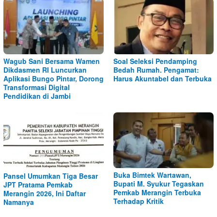
Wagub Sani Bersama Wamen
Soal Seleksi Pendamping
Dikdasmen RI Luncurkan
Bedah Rumah. Pengamat:
Aplikasi Bungo Pintar, Dorong
Harus Akuntabel dan Terbuka
Transformasi Digital
Pendidikan di Jambi
Buka Bimtek Wartawan,
Pansel Umumkan Tiga Besar
Bupati M. Syukur Tegaskan
JPT Pratama Pemkab
Pemkab Merangin Terbuka
Merangin 2026, Ini Daftar
Terhadap Kritik
Namanya