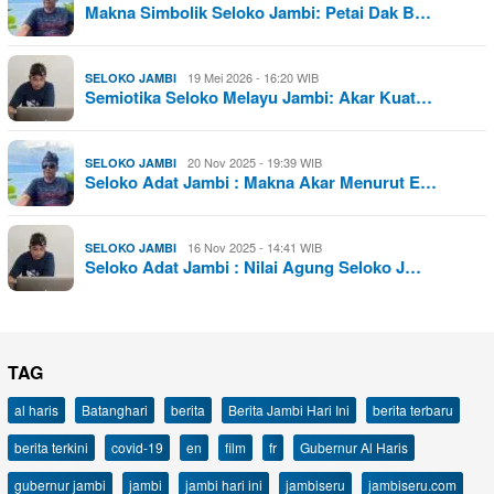
Makna Simbolik Seloko Jambi: Petai Dak B…
19 Mei 2026 - 16:20 WIB
SELOKO JAMBI
Semiotika Seloko Melayu Jambi: Akar Kuat…
20 Nov 2025 - 19:39 WIB
SELOKO JAMBI
Seloko Adat Jambi : Makna Akar Menurut E…
16 Nov 2025 - 14:41 WIB
SELOKO JAMBI
Seloko Adat Jambi : Nilai Agung Seloko J…
TAG
al haris
Batanghari
berita
Berita Jambi Hari Ini
berita terbaru
berita terkini
covid-19
en
film
fr
Gubernur Al Haris
gubernur jambi
jambi
jambi hari ini
jambiseru
jambiseru.com