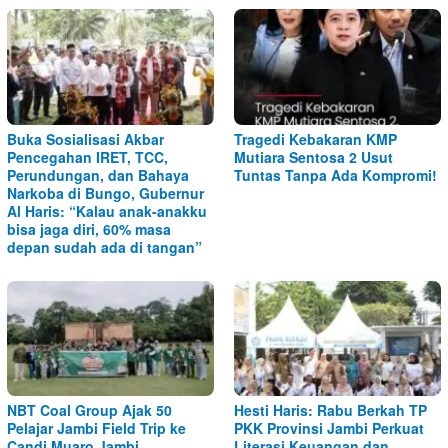
Buka Sosialisasi Akbar
Tragedi Kebakaran KMP
Pencegahan IRET, TCC,
Mutiara Sentosa 2 Usut
Perundungan, dan Bahaya
Tuntas Tanpa Ada Kompromi!
Narkoba di Bungo, Gubernur
Al Haris: “Kalau anak-anakku
bisa jaga diri, 60% masa
depan sudah ada di tangan”
NBT Coal Group Ajak 50
Hesti Haris: Rabu Berkah TP
Pelajar Jambi Field Trip ke
PKK Provinsi Jambi Perkuat
Candi Muaro Jambi
Literasi Keuangan dan