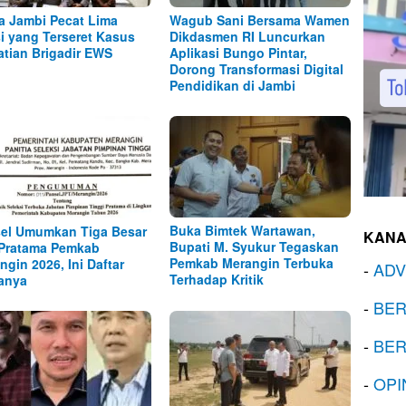
a Jambi Pecat Lima
Wagub Sani Bersama Wamen
si yang Terseret Kasus
Dikdasmen RI Luncurkan
tian Brigadir EWS
Aplikasi Bungo Pintar,
Dorong Transformasi Digital
Pendidikan di Jambi
Buka Bimtek Wartawan,
el Umumkan Tiga Besar
KANA
Bupati M. Syukur Tegaskan
Pratama Pemkab
Pemkab Merangin Terbuka
ngin 2026, Ini Daftar
-
ADV
Terhadap Kritik
anya
-
BER
-
BER
-
OPI