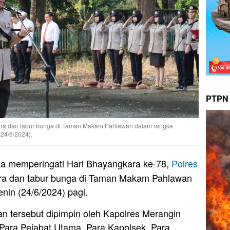
PTPN 
ara dan tabur bunga di Taman Makam Pahlawan dalam rangka
24/6/2024).
a memperingati Hari Bhayangkara ke-78,
Polres
a dan tabur bunga di Taman Makam Pahlawan
nin (24/6/2024) pagi.
 tersebut dipimpin oleh Kapolres Merangin
 Para Pejabat Utama, Para Kapolsek, Para