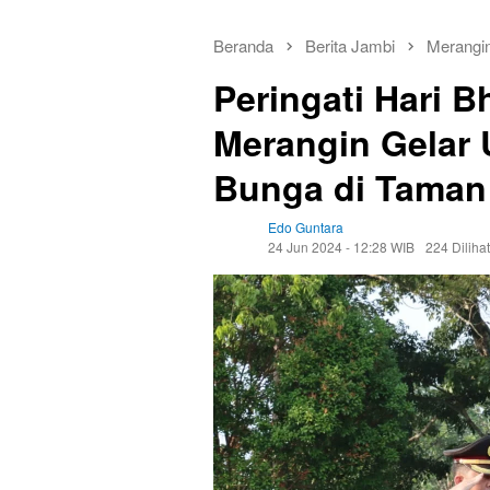
Beranda
Berita Jambi
Merangi
Peringati Hari B
Merangin Gelar 
Bunga di Tama
Edo Guntara
24 Jun 2024 - 12:28 WIB
224 Dilihat