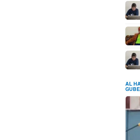
AL H
GUBE