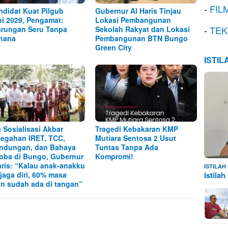
-
FIL
ndidat Kuat Pilgub
Gubernur Al Haris Tinjau
i 2029, Pengamat:
Lokasi Pembangunan
-
TEK
arungan Seru Tanpa
Sekolah Rakyat dan Lokasi
hana
Pembangunan BTN Bungo
Green City
ISTI
 Sosialisasi Akbar
Tragedi Kebakaran KMP
egahan IRET, TCC,
Mutiara Sentosa 2 Usut
ndungan, dan Bahaya
Tuntas Tanpa Ada
oba di Bungo, Gubernur
Kompromi!
aris: “Kalau anak-anakku
ISTILA
Istila
 jaga diri, 60% masa
n sudah ada di tangan”