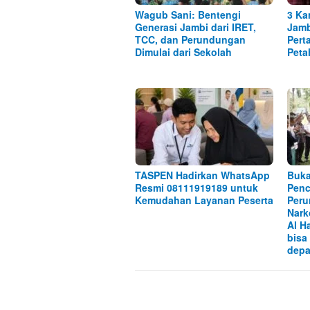
Wagub Sani: Bentengi
3 Ka
Generasi Jambi dari IRET,
Jamb
TCC, dan Perundungan
Pert
Dimulai dari Sekolah
Peta
TASPEN Hadirkan WhatsApp
Buka
Resmi 08111919189 untuk
Penc
Kemudahan Layanan Peserta
Peru
Nark
Al H
bisa
depa