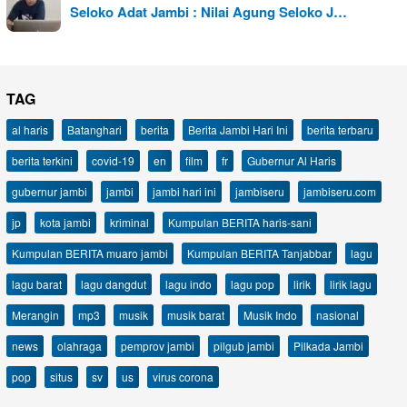
Seloko Adat Jambi : Nilai Agung Seloko J…
TAG
al haris
Batanghari
berita
Berita Jambi Hari Ini
berita terbaru
berita terkini
covid-19
en
film
fr
Gubernur Al Haris
gubernur jambi
jambi
jambi hari ini
jambiseru
jambiseru.com
jp
kota jambi
kriminal
Kumpulan BERITA haris-sani
Kumpulan BERITA muaro jambi
Kumpulan BERITA Tanjabbar
lagu
lagu barat
lagu dangdut
lagu indo
lagu pop
lirik
lirik lagu
Merangin
mp3
musik
musik barat
Musik Indo
nasional
news
olahraga
pemprov jambi
pilgub jambi
Pilkada Jambi
pop
situs
sv
us
virus corona