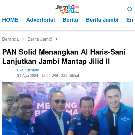
Loncat
Menu
ke
Mobile
HOME
Advertorial
Berita
Berita Jambi
Ent
konten
Beranda
Berita Jambi
PAN Solid Menangkan Al Haris-Sani
Lanjutkan Jambi Mantap Jilid II
Evo Kusnady
31 Agu 2024 - 12:56 WIB
222 Dilihat