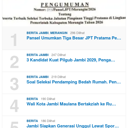
1
,
296 Dilihat
BERITA JAMBI
MERANGIN
Pansel Umumkan Tiga Besar JPT Pratama Pe…
2
247 Dilihat
BERITA JAMBI
3 Kandidat Kuat Pilgub Jambi 2029, Penga…
3
219 Dilihat
BERITA JAMBI
Soal Seleksi Pendamping Bedah Rumah. Pen…
4
190 Dilihat
BERITA
Wali Kota Jambi Maulana Bertakziah ke Ru…
5
186 Dilihat
BERITA
Jambi Siapkan Generasi Unggul Lewat Spor…