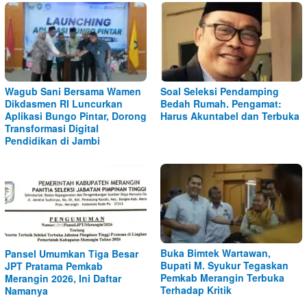
Wagub Sani Bersama Wamen
Soal Seleksi Pendamping
Dikdasmen RI Luncurkan
Bedah Rumah. Pengamat:
Aplikasi Bungo Pintar, Dorong
Harus Akuntabel dan Terbuka
Transformasi Digital
Pendidikan di Jambi
Buka Bimtek Wartawan,
Pansel Umumkan Tiga Besar
Bupati M. Syukur Tegaskan
JPT Pratama Pemkab
Pemkab Merangin Terbuka
Merangin 2026, Ini Daftar
Terhadap Kritik
Namanya