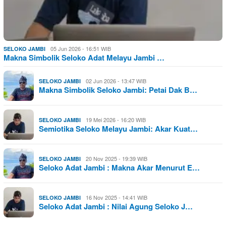
05 Jun 2026 - 16:51 WIB
SELOKO JAMBI
Makna Simbolik Seloko Adat Melayu Jambi …
02 Jun 2026 - 13:47 WIB
SELOKO JAMBI
Makna Simbolik Seloko Jambi: Petai Dak B…
19 Mei 2026 - 16:20 WIB
SELOKO JAMBI
Semiotika Seloko Melayu Jambi: Akar Kuat…
20 Nov 2025 - 19:39 WIB
SELOKO JAMBI
Seloko Adat Jambi : Makna Akar Menurut E…
16 Nov 2025 - 14:41 WIB
SELOKO JAMBI
Seloko Adat Jambi : Nilai Agung Seloko J…