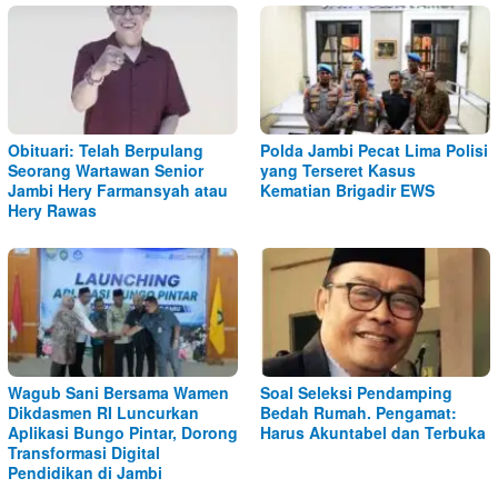
Obituari: Telah Berpulang
Polda Jambi Pecat Lima Polisi
Seorang Wartawan Senior
yang Terseret Kasus
Jambi Hery Farmansyah atau
Kematian Brigadir EWS
Hery Rawas
Wagub Sani Bersama Wamen
Soal Seleksi Pendamping
Dikdasmen RI Luncurkan
Bedah Rumah. Pengamat:
Aplikasi Bungo Pintar, Dorong
Harus Akuntabel dan Terbuka
Transformasi Digital
Pendidikan di Jambi