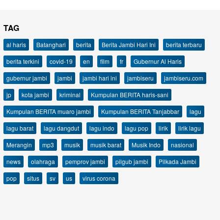
TAG
al haris
Batanghari
berita
Berita Jambi Hari Ini
berita terbaru
berita terkini
covid-19
en
film
fr
Gubernur Al Haris
gubernur jambi
jambi
jambi hari ini
jambiseru
jambiseru.com
jp
kota jambi
kriminal
Kumpulan BERITA haris-sani
Kumpulan BERITA muaro jambi
Kumpulan BERITA Tanjabbar
lagu
lagu barat
lagu dangdut
lagu indo
lagu pop
lirik
lirik lagu
Merangin
mp3
musik
musik barat
Musik Indo
nasional
news
olahraga
pemprov jambi
pilgub jambi
Pilkada Jambi
pop
situs
sv
us
virus corona