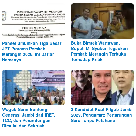
Buka Bimtek Wartawan,
Pansel Umumkan Tiga Besar
Bupati M. Syukur Tegaskan
JPT Pratama Pemkab
Pemkab Merangin Terbuka
Merangin 2026, Ini Daftar
Terhadap Kritik
Namanya
Wagub Sani: Bentengi
3 Kandidat Kuat Pilgub Jambi
Generasi Jambi dari IRET,
2029, Pengamat: Pertarungan
TCC, dan Perundungan
Seru Tanpa Petahana
Dimulai dari Sekolah