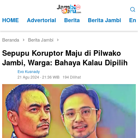
Loncat
Menu
ke
Mobile
HOME
Advertorial
Berita
Berita Jambi
Ent
konten
Beranda
Berita Jambi
Sepupu Koruptor Maju di Pilwako
Jambi, Warga: Bahaya Kalau Dipilih
Evo Kusnady
21 Agu 2024 - 21:36 WIB
194 Dilihat