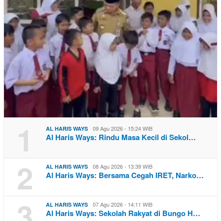
1
09 Agu 2026 - 15:24 WIB
AL HARIS WAYS
Al Haris Ways: Rindu Masa Kecil di Sekol…
2
08 Agu 2026 - 13:39 WIB
AL HARIS WAYS
Al Haris Ways: Bersama Cegah IRET, Narko…
3
07 Agu 2026 - 14:11 WIB
AL HARIS WAYS
Al Haris Ways: Sekolah Rakyat di Bungo H…