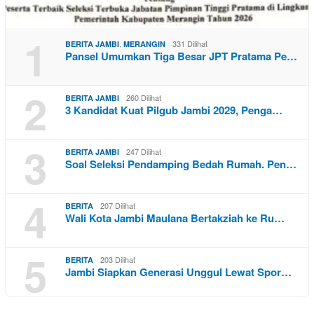
1
,
331 Dilihat
BERITA JAMBI
MERANGIN
Pansel Umumkan Tiga Besar JPT Pratama Pe…
2
260 Dilihat
BERITA JAMBI
3 Kandidat Kuat Pilgub Jambi 2029, Penga…
3
247 Dilihat
BERITA JAMBI
Soal Seleksi Pendamping Bedah Rumah. Pen…
4
207 Dilihat
BERITA
Wali Kota Jambi Maulana Bertakziah ke Ru…
5
203 Dilihat
BERITA
Jambi Siapkan Generasi Unggul Lewat Spor…