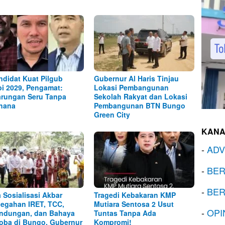
ndidat Kuat Pilgub
Gubernur Al Haris Tinjau
i 2029, Pengamat:
Lokasi Pembangunan
arungan Seru Tanpa
Sekolah Rakyat dan Lokasi
hana
Pembangunan BTN Bungo
Green City
KANA
-
ADV
-
BER
-
BER
 Sosialisasi Akbar
Tragedi Kebakaran KMP
egahan IRET, TCC,
Mutiara Sentosa 2 Usut
-
OPI
ndungan, dan Bahaya
Tuntas Tanpa Ada
oba di Bungo, Gubernur
Kompromi!