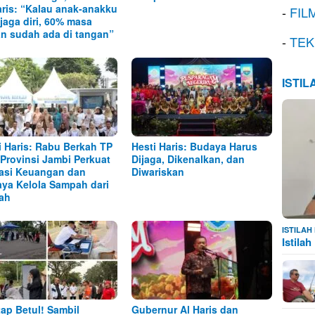
aris: “Kalau anak-anakku
-
FIL
 jaga diri, 60% masa
n sudah ada di tangan”
-
TEK
ISTI
i Haris: Rabu Berkah TP
Hesti Haris: Budaya Harus
Provinsi Jambi Perkuat
Dijaga, Dikenalkan, dan
rasi Keuangan dan
Diwariskan
ya Kelola Sampah dari
ah
ISTILA
Istila
ap Betul! Sambil
Gubernur Al Haris dan