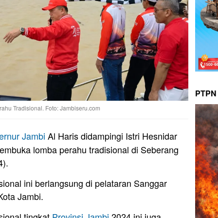
PTPN 
ahu Tradisional. Foto: Jambiseru.com
ernur Jambi
Al Haris didampingi Istri Hesnidar
embuka lomba perahu tradisional di Seberang
4).
onal ini berlangsung di pelataran Sanggar
Kota Jambi.
ional tingkat
Provinsi Jambi
2024 ini juga