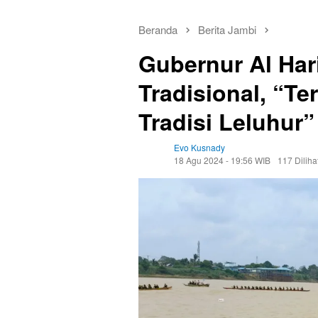
Beranda
Berita Jambi
Gubernur Al Ha
Tradisional, “T
Tradisi Leluhur”
Evo Kusnady
18 Agu 2024 - 19:56 WIB
117 Diliha