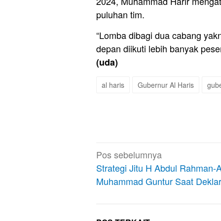
2024, Muhammad Harir mengataka
puluhan tim.
“Lomba dibagi dua cabang yakni
depan diikuti lebih banyak pese
(uda)
al haris
Gubernur Al Haris
gube
Navigasi
Pos sebelumnya
pos
Strategi Jitu H Abdul Rahman-
Muhammad Guntur Saat Deklar