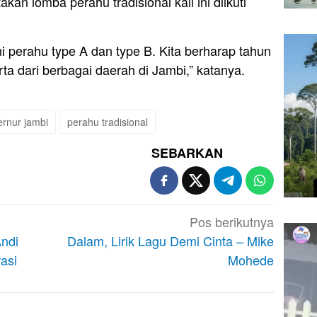
n lomba perahu tradisional kali ini diikuti
 perahu type A dan type B. Kita berharap tahun
rta dari berbagai daerah di Jambi,” katanya.
rnur jambi
perahu tradisional
SEBARKAN
Pos berikutnya
Andi
Dalam, Lirik Lagu Demi Cinta – Mike
asi
Mohede