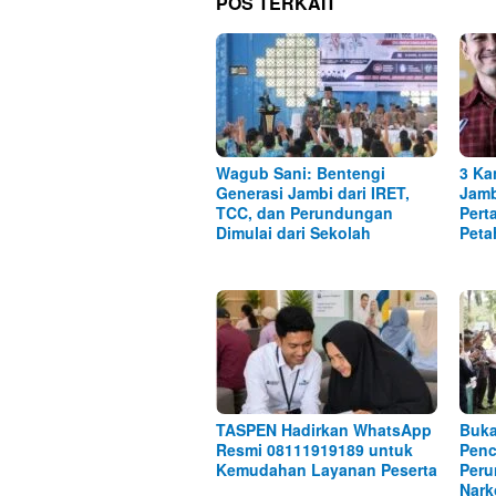
POS TERKAIT
Wagub Sani: Bentengi
3 Ka
Generasi Jambi dari IRET,
Jamb
TCC, dan Perundungan
Pert
Dimulai dari Sekolah
Peta
TASPEN Hadirkan WhatsApp
Buka
Resmi 08111919189 untuk
Penc
Kemudahan Layanan Peserta
Peru
Nark