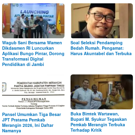
Wagub Sani Bersama Wamen
Soal Seleksi Pendamping
Dikdasmen RI Luncurkan
Bedah Rumah. Pengamat:
Aplikasi Bungo Pintar, Dorong
Harus Akuntabel dan Terbuka
Transformasi Digital
Pendidikan di Jambi
Buka Bimtek Wartawan,
Pansel Umumkan Tiga Besar
Bupati M. Syukur Tegaskan
JPT Pratama Pemkab
Pemkab Merangin Terbuka
Merangin 2026, Ini Daftar
Terhadap Kritik
Namanya