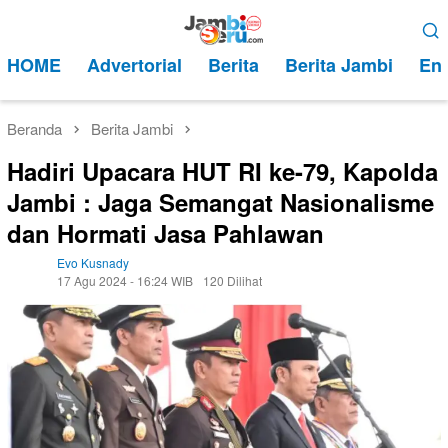
Loncat
Menu
ke
Mobile
HOME
Advertorial
Berita
Berita Jambi
Ent
konten
Beranda
Berita Jambi
Hadiri Upacara HUT RI ke-79, Kapolda
Jambi : Jaga Semangat Nasionalisme
dan Hormati Jasa Pahlawan
Evo Kusnady
17 Agu 2024 - 16:24 WIB
120 Dilihat