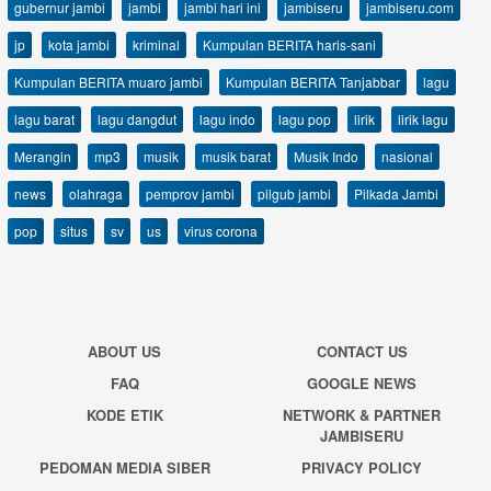
gubernur jambi
jambi
jambi hari ini
jambiseru
jambiseru.com
jp
kota jambi
kriminal
Kumpulan BERITA haris-sani
Kumpulan BERITA muaro jambi
Kumpulan BERITA Tanjabbar
lagu
lagu barat
lagu dangdut
lagu indo
lagu pop
lirik
lirik lagu
Merangin
mp3
musik
musik barat
Musik Indo
nasional
news
olahraga
pemprov jambi
pilgub jambi
Pilkada Jambi
pop
situs
sv
us
virus corona
ABOUT US
CONTACT US
FAQ
GOOGLE NEWS
KODE ETIK
NETWORK & PARTNER
JAMBISERU
PEDOMAN MEDIA SIBER
PRIVACY POLICY