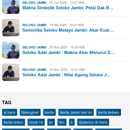
02 Jun 2026 - 13:47 WIB
SELOKO JAMBI
Makna Simbolik Seloko Jambi: Petai Dak B…
19 Mei 2026 - 16:20 WIB
SELOKO JAMBI
Semiotika Seloko Melayu Jambi: Akar Kuat…
20 Nov 2025 - 19:39 WIB
SELOKO JAMBI
Seloko Adat Jambi : Makna Akar Menurut E…
16 Nov 2025 - 14:41 WIB
SELOKO JAMBI
Seloko Adat Jambi : Nilai Agung Seloko J…
TAG
al haris
Batanghari
berita
Berita Jambi Hari Ini
berita terbaru
berita terkini
covid-19
en
film
fr
Gubernur Al Haris