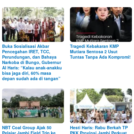
Buka Sosialisasi Akbar
Tragedi Kebakaran KMP
Pencegahan IRET, TCC,
Mutiara Sentosa 2 Usut
Perundungan, dan Bahaya
Tuntas Tanpa Ada Kompromi!
Narkoba di Bungo, Gubernur
Al Haris: “Kalau anak-anakku
bisa jaga diri, 60% masa
depan sudah ada di tangan”
NBT Coal Group Ajak 50
Hesti Haris: Rabu Berkah TP
Pelajar Jambi Field Trip ke
PKK Provinsi Jambi Perkuat