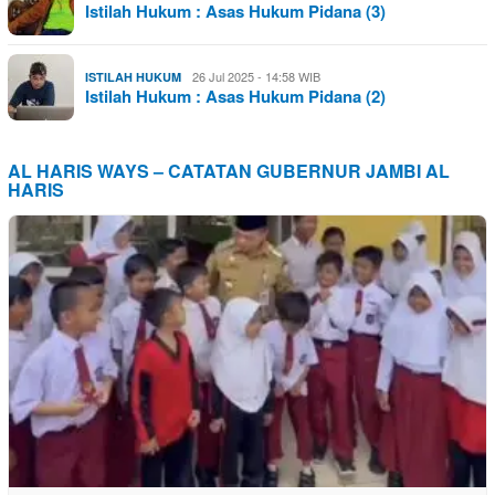
Istilah Hukum : Asas Hukum Pidana (3)
26 Jul 2025 - 14:58 WIB
ISTILAH HUKUM
Istilah Hukum : Asas Hukum Pidana (2)
AL HARIS WAYS – CATATAN GUBERNUR JAMBI AL
HARIS