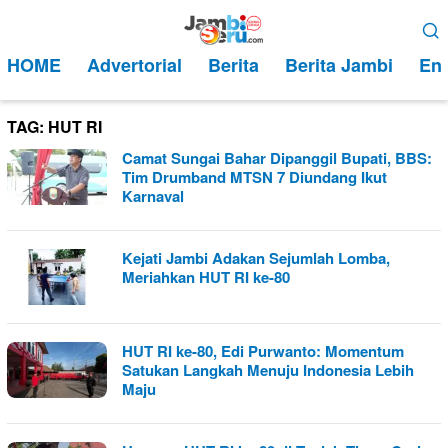
Loncat
Menu
ke
Mobile
HOME
Advertorial
Berita
Berita Jambi
Ent
konten
TAG:
HUT RI
Camat Sungai Bahar Dipanggil Bupati, BBS:
Tim Drumband MTSN 7 Diundang Ikut
Karnaval
Kejati Jambi Adakan Sejumlah Lomba,
Meriahkan HUT RI ke-80
HUT RI ke-80, Edi Purwanto: Momentum
Satukan Langkah Menuju Indonesia Lebih
Maju