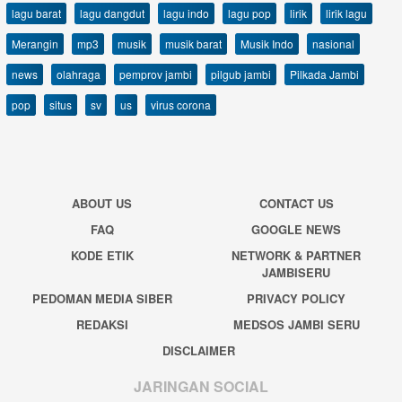
lagu barat
lagu dangdut
lagu indo
lagu pop
lirik
lirik lagu
Merangin
mp3
musik
musik barat
Musik Indo
nasional
news
olahraga
pemprov jambi
pilgub jambi
Pilkada Jambi
pop
situs
sv
us
virus corona
ABOUT US
CONTACT US
FAQ
GOOGLE NEWS
KODE ETIK
NETWORK & PARTNER
JAMBISERU
PEDOMAN MEDIA SIBER
PRIVACY POLICY
REDAKSI
MEDSOS JAMBI SERU
DISCLAIMER
JARINGAN SOCIAL