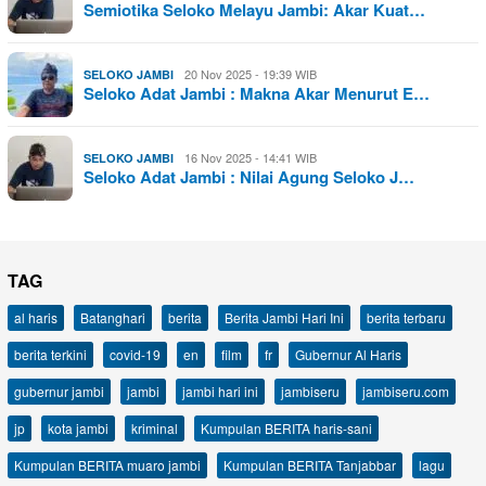
Semiotika Seloko Melayu Jambi: Akar Kuat…
20 Nov 2025 - 19:39 WIB
SELOKO JAMBI
Seloko Adat Jambi : Makna Akar Menurut E…
16 Nov 2025 - 14:41 WIB
SELOKO JAMBI
Seloko Adat Jambi : Nilai Agung Seloko J…
TAG
al haris
Batanghari
berita
Berita Jambi Hari Ini
berita terbaru
berita terkini
covid-19
en
film
fr
Gubernur Al Haris
gubernur jambi
jambi
jambi hari ini
jambiseru
jambiseru.com
jp
kota jambi
kriminal
Kumpulan BERITA haris-sani
Kumpulan BERITA muaro jambi
Kumpulan BERITA Tanjabbar
lagu