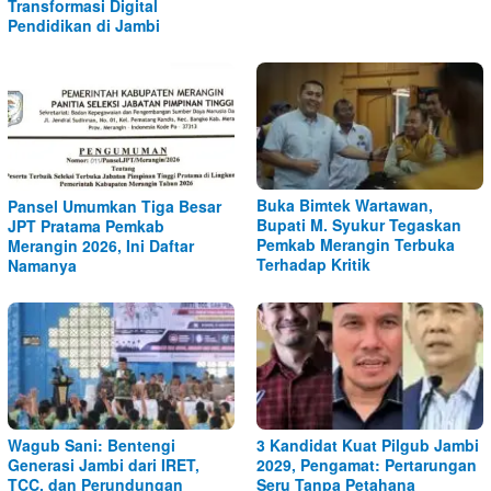
Transformasi Digital
Pendidikan di Jambi
Buka Bimtek Wartawan,
Pansel Umumkan Tiga Besar
Bupati M. Syukur Tegaskan
JPT Pratama Pemkab
Pemkab Merangin Terbuka
Merangin 2026, Ini Daftar
Terhadap Kritik
Namanya
Wagub Sani: Bentengi
3 Kandidat Kuat Pilgub Jambi
Generasi Jambi dari IRET,
2029, Pengamat: Pertarungan
TCC, dan Perundungan
Seru Tanpa Petahana