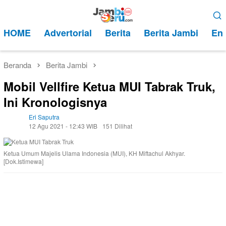
Loncat
Menu
ke
Mobile
HOME
Advertorial
Berita
Berita Jambi
Ent
konten
Beranda
Berita Jambi
Mobil Vellfire Ketua MUI Tabrak Truk,
Ini Kronologisnya
Eri Saputra
12 Agu 2021 - 12:43 WIB
151 Dilihat
Ketua Umum Majelis Ulama Indonesia (MUI), KH Miftachul Akhyar.
[Dok.Istimewa]