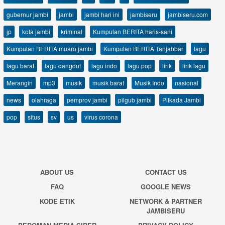
gubernur jambi
jambi
jambi hari ini
jambiseru
jambiseru.com
jp
kota jambi
kriminal
Kumpulan BERITA haris-sani
Kumpulan BERITA muaro jambi
Kumpulan BERITA Tanjabbar
lagu
lagu barat
lagu dangdut
lagu indo
lagu pop
lirik
lirik lagu
Merangin
mp3
musik
musik barat
Musik Indo
nasional
news
olahraga
pemprov jambi
pilgub jambi
Pilkada Jambi
pop
situs
sv
us
virus corona
ABOUT US
CONTACT US
FAQ
GOOGLE NEWS
KODE ETIK
NETWORK & PARTNER
JAMBISERU