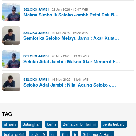
02 Jun 2026 - 13:47 WIB
SELOKO JAMBI
Makna Simbolik Seloko Jambi: Petai Dak B…
19 Mei 2026 - 16:20 WIB
SELOKO JAMBI
Semiotika Seloko Melayu Jambi: Akar Kuat…
20 Nov 2025 - 19:39 WIB
SELOKO JAMBI
Seloko Adat Jambi : Makna Akar Menurut E…
16 Nov 2025 - 14:41 WIB
SELOKO JAMBI
Seloko Adat Jambi : Nilai Agung Seloko J…
TAG
al haris
Batanghari
berita
Berita Jambi Hari Ini
berita terbaru
berita terkini
covid-19
en
film
fr
Gubernur Al Haris