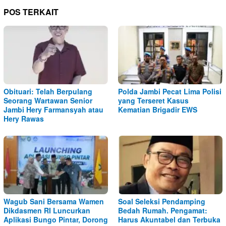
POS TERKAIT
Obituari: Telah Berpulang
Polda Jambi Pecat Lima Polisi
Seorang Wartawan Senior
yang Terseret Kasus
Jambi Hery Farmansyah atau
Kematian Brigadir EWS
Hery Rawas
Wagub Sani Bersama Wamen
Soal Seleksi Pendamping
Dikdasmen RI Luncurkan
Bedah Rumah. Pengamat:
Aplikasi Bungo Pintar, Dorong
Harus Akuntabel dan Terbuka