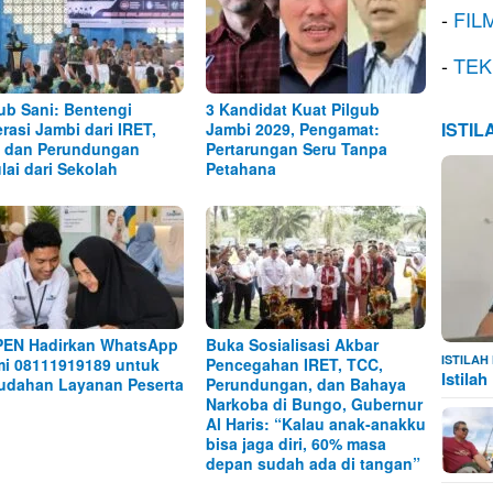
-
FIL
-
TEK
b Sani: Bentengi
3 Kandidat Kuat Pilgub
ISTI
rasi Jambi dari IRET,
Jambi 2029, Pengamat:
 dan Perundungan
Pertarungan Seru Tanpa
lai dari Sekolah
Petahana
EN Hadirkan WhatsApp
Buka Sosialisasi Akbar
ISTILA
i 08111919189 untuk
Pencegahan IRET, TCC,
Istila
dahan Layanan Peserta
Perundungan, dan Bahaya
Narkoba di Bungo, Gubernur
Al Haris: “Kalau anak-anakku
bisa jaga diri, 60% masa
depan sudah ada di tangan”