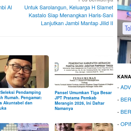
bi Al
Untuk Sarolangun, Keluarga H Slamet
Kastalo Siap Menangkan Haris-Sani
Lanjutkan Jambi Mantap Jilid II
KANA
-
ADV
 Seleksi Pendamping
Pansel Umumkan Tiga Besar
h Rumah. Pengamat:
JPT Pratama Pemkab
-
BER
s Akuntabel dan
Merangin 2026, Ini Daftar
uka
Namanya
-
BER
-
OPI