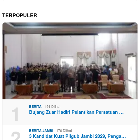
TERPOPULER
1
191 Dilihat
BERITA
Bujang Zuar Hadiri Pelantikan Persatuan …
2
176 Dilihat
BERITA JAMBI
3 Kandidat Kuat Pilgub Jambi 2029, Penga…