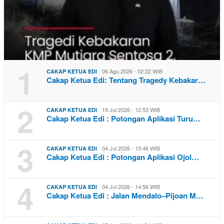
1
06 Agu 2026 - 02:22 WIB
CAKAP KETUA EDI
Cakap Ketua Edi: Tentang Tragedy Kebakar…
2
19 Jul 2026 - 12:53 WIB
CAKAP KETUA EDI
Cakap Ketua Edi : Potongan Aplikasi Turu…
3
04 Jul 2026 - 15:46 WIB
CAKAP KETUA EDI
Cakap Ketua Edi : Potongan Aplikasi Ojol…
4
04 Jul 2026 - 14:56 WIB
CAKAP KETUA EDI
Cakap Ketua Edi : Jalan Mendalo–Pijoan M…