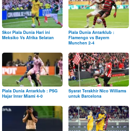
Skor Piala Dunia Hari ini
Piala Dunia Antarklub :
Meksiko Vs Afrika Selatan
Flamengo vs Bayern
Munchen 2-4
Piala Dunia Antarklub : PSG
Syarat Terakhir Nico Williams
Hajar Inter Miami 4-0
untuk Barcelona