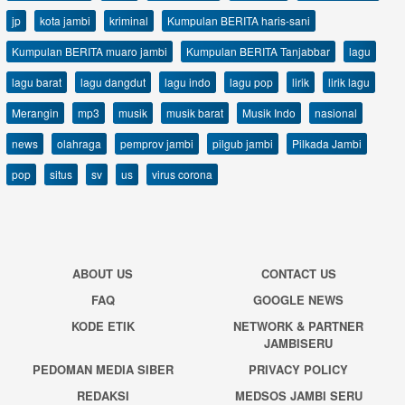
jp
kota jambi
kriminal
Kumpulan BERITA haris-sani
Kumpulan BERITA muaro jambi
Kumpulan BERITA Tanjabbar
lagu
lagu barat
lagu dangdut
lagu indo
lagu pop
lirik
lirik lagu
Merangin
mp3
musik
musik barat
Musik Indo
nasional
news
olahraga
pemprov jambi
pilgub jambi
Pilkada Jambi
pop
situs
sv
us
virus corona
ABOUT US
CONTACT US
FAQ
GOOGLE NEWS
KODE ETIK
NETWORK & PARTNER
JAMBISERU
PEDOMAN MEDIA SIBER
PRIVACY POLICY
REDAKSI
MEDSOS JAMBI SERU