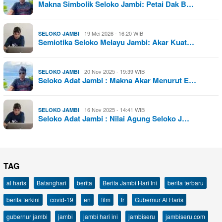
Makna Simbolik Seloko Jambi: Petai Dak B…
19 Mei 2026 - 16:20 WIB
SELOKO JAMBI
Semiotika Seloko Melayu Jambi: Akar Kuat…
20 Nov 2025 - 19:39 WIB
SELOKO JAMBI
Seloko Adat Jambi : Makna Akar Menurut E…
16 Nov 2025 - 14:41 WIB
SELOKO JAMBI
Seloko Adat Jambi : Nilai Agung Seloko J…
TAG
al haris
Batanghari
berita
Berita Jambi Hari Ini
berita terbaru
berita terkini
covid-19
en
film
fr
Gubernur Al Haris
gubernur jambi
jambi
jambi hari ini
jambiseru
jambiseru.com