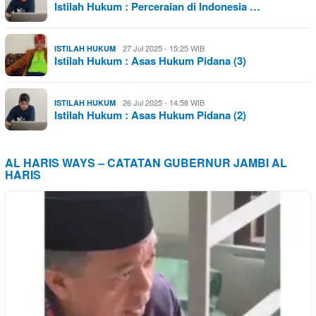
Istilah Hukum : Perceraian di Indonesia …
27 Jul 2025 - 15:25 WIB
ISTILAH HUKUM
Istilah Hukum : Asas Hukum Pidana (3)
26 Jul 2025 - 14:58 WIB
ISTILAH HUKUM
Istilah Hukum : Asas Hukum Pidana (2)
AL HARIS WAYS – CATATAN GUBERNUR JAMBI AL
HARIS