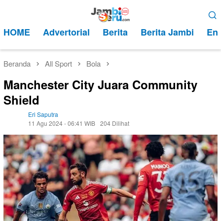
Loncat
Menu
ke
Mobile
HOME
Advertorial
Berita
Berita Jambi
Ent
konten
Beranda
All Sport
Bola
Manchester City Juara Community
Shield
Eri Saputra
11 Agu 2024 - 06:41 WIB
204 Dilihat