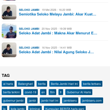
19 Mei 2026 - 16:20 WIB
SELOKO JAMBI
Semiotika Seloko Melayu Jambi: Akar Kuat…
20 Nov 2025 - 19:39 WIB
SELOKO JAMBI
Seloko Adat Jambi : Makna Akar Menurut E…
16 Nov 2025 - 14:41 WIB
SELOKO JAMBI
Seloko Adat Jambi : Nilai Agung Seloko J…
TAG
al haris
Batanghari
berita
Berita Jambi Hari Ini
berita terbaru
berita terkini
covid-19
en
film
fr
Gubernur Al Haris
gubernur jambi
jambi
jambi hari ini
jambiseru
jambiseru.com
jp
kota jambi
kriminal
Kumpulan BERITA haris-sani