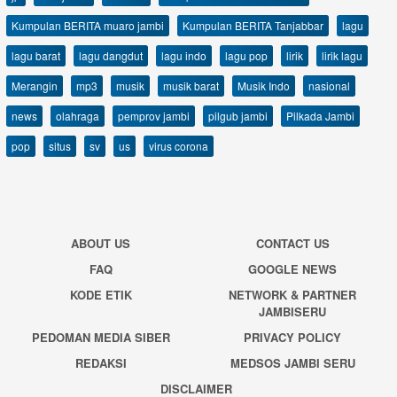
Kumpulan BERITA muaro jambi
Kumpulan BERITA Tanjabbar
lagu
lagu barat
lagu dangdut
lagu indo
lagu pop
lirik
lirik lagu
Merangin
mp3
musik
musik barat
Musik Indo
nasional
news
olahraga
pemprov jambi
pilgub jambi
Pilkada Jambi
pop
situs
sv
us
virus corona
ABOUT US
CONTACT US
FAQ
GOOGLE NEWS
KODE ETIK
NETWORK & PARTNER
JAMBISERU
PEDOMAN MEDIA SIBER
PRIVACY POLICY
REDAKSI
MEDSOS JAMBI SERU
DISCLAIMER