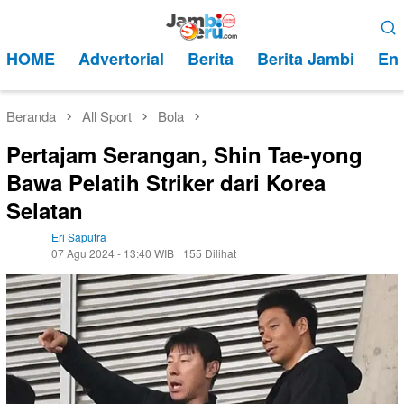
Loncat
Menu
ke
Mobile
HOME
Advertorial
Berita
Berita Jambi
Ent
konten
Beranda
All Sport
Bola
Pertajam Serangan, Shin Tae-yong
Bawa Pelatih Striker dari Korea
Selatan
Eri Saputra
07 Agu 2024 - 13:40 WIB
155 Dilihat