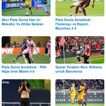
Skor Piala Dunia Hari ini
Piala Dunia Antarklub :
Meksiko Vs Afrika Selatan
Flamengo vs Bayern
Munchen 2-4
Piala Dunia Antarklub : PSG
Syarat Terakhir Nico Williams
Hajar Inter Miami 4-0
untuk Barcelona