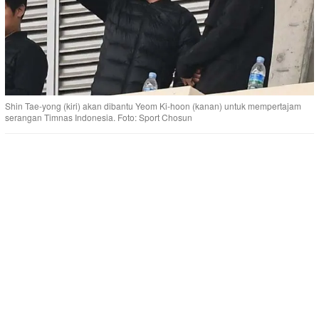
Shin Tae-yong (kiri) akan dibantu Yeom Ki-hoon (kanan) untuk mempertajam
serangan Timnas Indonesia. Foto: Sport Chosun